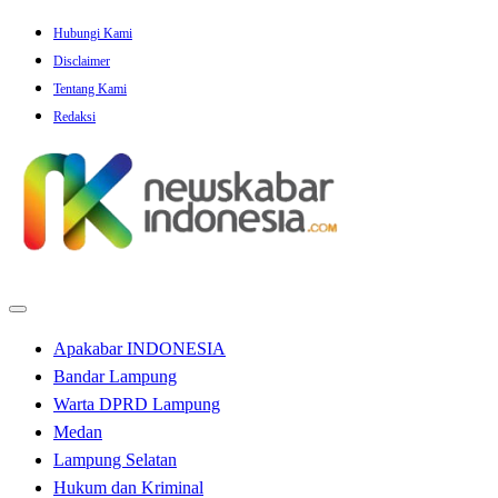
Skip
Hubungi Kami
to
Disclaimer
content
Tentang Kami
Redaksi
Apakabar INDONESIA
Bandar Lampung
Warta DPRD Lampung
Medan
Lampung Selatan
Hukum dan Kriminal