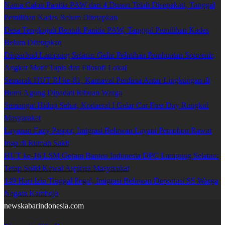
Nama Calon Panitia PAW dari 4 Dusun Telah Disepakati, Tanggal
Pemilihan Kades Belum Ditetapkan
Desa Tengkujuh Bentuk Panitia PAW, Tanggal Pemilihan Kades
Belum Ditetapkan
Disparbud Lampung Selatan Gelar Pelatihan Pembuatan Souvenir,
Angkat Motif Tapis dan Filosofi Lokal
Semarak HUT RI ke-81, Karnaval Perdana Antar Lingkungan di
Bumi Agung Dipadati Ribuan Warga
Semangat Hidup Sehat, Kodaeral I Gelar Car Free Day Rangkul
Masyarakat
Layanan Eazy Paspor, Imigrasi Belawan Layani Pemohon Rawat
Inap di Rumah Sakit
HUT ke-16 LSM Geram Banten Indonesia DPC Lampung Selatan:
Tetap Solid Kawal Aspirasi Masyarakat
149 Hari Izin Tinggal Ilegal, Imigrasi Belawan Deportasi SS Warga
Negara Kamboja
newskabarindonesia.com