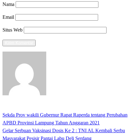
Nama
Email
Situs Web
View all posts
Previous
Sekda Prov wakili Gubernur Rapat Raperda tentang Perubahan
Navigasi
Post
APBD Provinsi Lampung Tahun Anggaran 2021
pos
Next
Gelar Serbuan Vaksinasi Dosis Ke 2 : TNI AL Kembali Serbu
Post
Masyarakat Pesisir Pantai Labu Deli Serdang