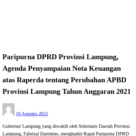
Paripurna DPRD Provinsi Lampung, Agenda
Penyampaian Nota Keuangan atas Raperda tentang
Perubahan APBD Provinsi Lampung Tahun Anggaran
2021
Bandar Lampung
Paripurna DPRD Provinsi Lampung,
Agenda Penyampaian Nota Keuangan
atas Raperda tentang Perubahan APBD
Provinsi Lampung Tahun Anggaran 2021
Posted
10 Agustus 2021
on
Gubernur Lampung yang diwakili oleh Sekretaris Daerah Provinsi
Lampung, Fahrizal Darminto, menghadiri Rapat Paripurna DPRD