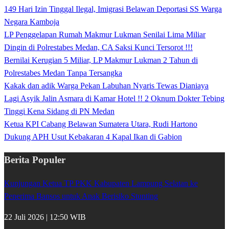
149 Hari Izin Tinggal Ilegal, Imigrasi Belawan Deportasi SS Warga
Negara Kamboja
LP Penggelapan Rumah Makmur Lukman Senilai Lima Miliar
Dingin di Polrestabes Medan, CA Saksi Kunci Tersorot !!!
Bernilai Kerugian 5 Miliar, LP Makmur Lukman 2 Tahun di
Polrestabes Medan Tanpa Tersangka
Kakak dan adik Warga Pekan Labuhan Nyaris Tewas Dianiaya
Lagi Asyik Jalin Asmara di Kamar Hotel !! 2 Oknum Dokter Tebing
Tinggi Kena Sidang di PN Medan
Ketua KPI Cabang Belawan Sumatera Utara, Rudi Hartono
Dukung APH Usut Kebakaran 4 Kapal Ikan di Gabion
Berita Populer
Kunjungan Ketua TP PKK Kabupaten Lampung Selatan ke
Penerima Bansos untuk Anak Berisiko Stunting
22 Juli 2026 | 12:50 WIB