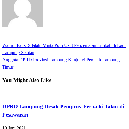
View all posts
Previous
Wahrul Fauzi Silalahi Minta Polri Usut Pencemaran Limbah di Laut
Navigasi
Post
Lampung Selatan
pos
Next
Anggota DPRD Provinsi Lampung Kunjungi Pemkab Lampung
Post
Timur
You Might Also Like
Apakabar INDONESIA
DPRD Lampung Desak Pemprov Perbaiki Jalan di
Pesawaran
10 Juni 2021