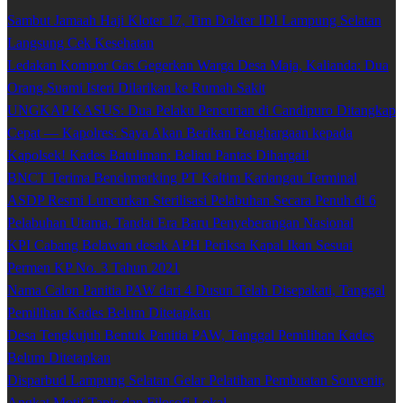
Sambut Jamaah Haji Kloter 17, Tim Dokter IDI Lampung Selatan
Langsung Cek Kesehatan
Ledakan Kompor Gas Gegerkan Warga Desa Maja, Kalianda: Dua
Orang Suami Isteri Dilarikan ke Rumah Sakit
UNGKAP KASUS: Dua Pelaku Pencurian di Candipuro Ditangkap
Cepat — Kapolres: Saya Akan Berikan Penghargaan kepada
Kapolsek! Kades Batuliman: Beliau Pantas Dihargai!
BNCT Terima Benchmarking PT Kaltim Kariangau Terminal
ASDP Resmi Luncurkan Sterilisasi Pelabuhan Secara Penuh di 6
Pelabuhan Utama, Tandai Era Baru Penyeberangan Nasional
KPI Cabang Belawan desak APH Periksa Kapal Ikan Sesuai
Permen KP No. 3 Tahun 2021
Nama Calon Panitia PAW dari 4 Dusun Telah Disepakati, Tanggal
Pemilihan Kades Belum Ditetapkan
Desa Tengkujuh Bentuk Panitia PAW, Tanggal Pemilihan Kades
Belum Ditetapkan
Disparbud Lampung Selatan Gelar Pelatihan Pembuatan Souvenir,
Angkat Motif Tapis dan Filosofi Lokal