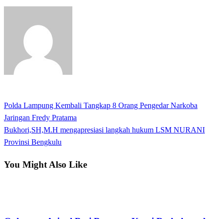
View all posts
Previous
Polda Lampung Kembali Tangkap 8 Orang Pengedar Narkoba
Navigasi
Post
Jaringan Fredy Pratama
pos
Next
Bukhori,SH,M.H mengapresiasi langkah hukum LSM NURANI
Post
Provinsi Bengkulu
You Might Also Like
Bandar Lampung