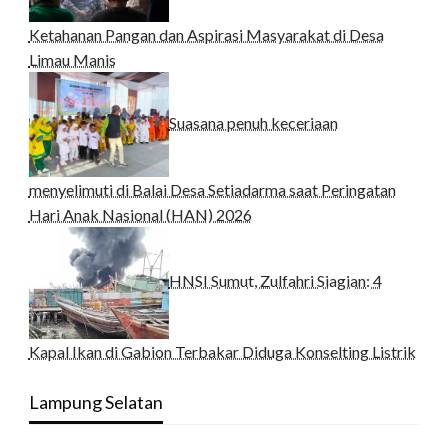
Ketahanan Pangan dan Aspirasi Masyarakat di Desa
Limau Manis
Suasana penuh keceriaan
menyelimuti di Balai Desa Setiadarma saat Peringatan
Hari Anak Nasional (HAN) 2026
HNSI Sumut, Zulfahri Siagian: 4
Kapal Ikan di Gabion Terbakar Diduga Konselting Listrik
Lampung Selatan