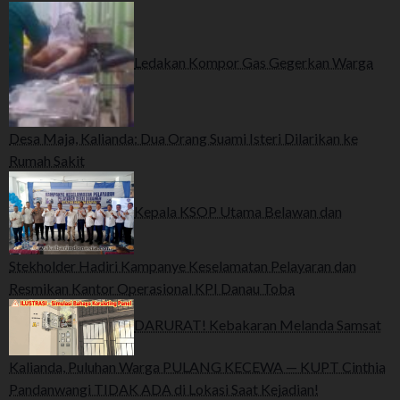
Ledakan Kompor Gas Gegerkan Warga
Desa Maja, Kalianda: Dua Orang Suami Isteri Dilarikan ke
Rumah Sakit
Kepala KSOP Utama Belawan dan
Stekholder Hadiri Kampanye Keselamatan Pelayaran dan
Resmikan Kantor Operasional KPI Danau Toba
DARURAT! Kebakaran Melanda Samsat
Kalianda, Puluhan Warga PULANG KECEWA — KUPT Cinthia
Pandanwangi TIDAK ADA di Lokasi Saat Kejadian!