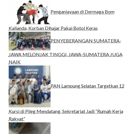
Penganiayaan di Dermaga Bom
Kalianda, Korban Dihajar Pakai Botol Keras
PENYEBERANGAN SUMATERA-
JAWA MELONJAK TINGGI, JAWA-SUMATERA JUGA
NAIK
PAN Lampung Selatan Targetkan 12
Kursi di Pileg Mendatang, Sekretariat Jadi “Rumah Kerja
Rakyat”