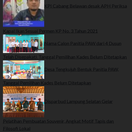
KPI Cabang Belawan desak APH Periksa
Kapal Ikan Sesuai Permen KP No. 3 Tahun 2021
Nama Calon Panitia PAW dari 4 Dusun
Telah Disepakati, Tanggal Pemilihan Kades Belum Ditetapkan
Desa Tengkujuh Bentuk Panitia PAW,
Tanggal Pemilihan Kades Belum Ditetapkan
Disparbud Lampung Selatan Gelar
Pelatihan Pembuatan Souvenir, Angkat Motif Tapis dan
Filosofi Lokal