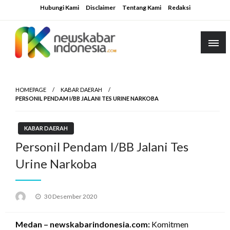
Skip
Hubungi Kami
Disclaimer
Tentang Kami
Redaksi
to
content
HOMEPAGE
KABAR DAERAH
PERSONIL PENDAM I/BB JALANI TES URINE NARKOBA
KABAR DAERAH
Personil Pendam I/BB Jalani Tes
Urine Narkoba
Posted
30 Desember 2020
on
Medan – newskabarindonesia.com:
Komitmen