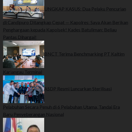
UNGKAP KASUS: Dua Pelaku Pencurian
di Candipuro Ditangkap Cepat — Kapolres: Saya Akan Berikan
Penghargaan kepada Kapolsek! Kades Batuliman: Beliau
Pantas Dihargai!
BNCT Terima Benchmarking PT Kaltim
Kariangau Terminal
ASDP Resmi Luncurkan Sterilisasi
Pelabuhan Secara Penuh di 6 Pelabuhan Utama, Tandai Era
Baru Penyeberangan Nasional