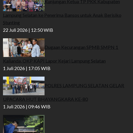
Kunjungan Ketua TP PKK Kabupaten
Lampung Selatan ke Penerima Bansos untuk Anak Berisiko
Stunting
22 Juli 2026 | 12:50 WIB
Dugaan Kecurangan SPMB SMPN 1
Kalianda, OKP KAPI Lapor Kejari Lampung Selatan
1 Juli 2026 | 17:05 WIB
POLRES LAMPUNG SELATAN GELAR
UPACARA HUT BHAYANGKARA KE-80
1 Juli 2026 | 09:46 WIB