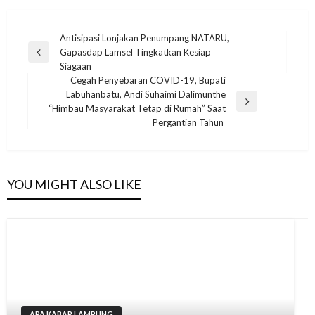
Navigasi
Antisipasi Lonjakan Penumpang NATARU,
Gapasdap Lamsel Tingkatkan Kesiap
pos
Previous
Siagaan
Post
Cegah Penyebaran COVID-19, Bupati
Labuhanbatu, Andi Suhaimi Dalimunthe
Next
“Himbau Masyarakat Tetap di Rumah” Saat
Post
Pergantian Tahun
YOU MIGHT ALSO LIKE
APA KABAR LAMPUNG