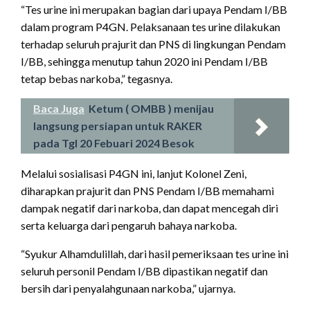
“Tes urine ini merupakan bagian dari upaya Pendam I/BB
dalam program P4GN. Pelaksanaan tes urine dilakukan
terhadap seluruh prajurit dan PNS di lingkungan Pendam
I/BB, sehingga menutup tahun 2020 ini Pendam I/BB
tetap bebas narkoba,” tegasnya.
Baca Juga
Ketum ( OMBB ) menijau
langsung persiapan untuk RAKER
pada Tgl 20 Febuari 2024 Besok
Melalui sosialisasi P4GN ini, lanjut Kolonel Zeni,
diharapkan prajurit dan PNS Pendam I/BB memahami
dampak negatif dari narkoba, dan dapat mencegah diri
serta keluarga dari pengaruh bahaya narkoba.
“Syukur Alhamdulillah, dari hasil pemeriksaan tes urine ini
seluruh personil Pendam I/BB dipastikan negatif dan
bersih dari penyalahgunaan narkoba,” ujarnya.