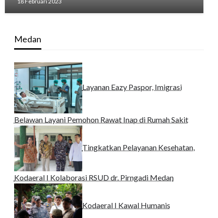
18 Februari 2023
Medan
Layanan Eazy Paspor, Imigrasi
Belawan Layani Pemohon Rawat Inap di Rumah Sakit
Tingkatkan Pelayanan Kesehatan,
Kodaeral I Kolaborasi RSUD dr. Pirngadi Medan‎
Kodaeral I Kawal Humanis