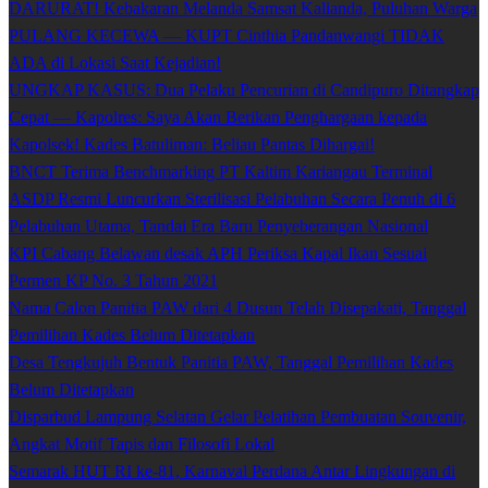
DARURAT! Kebakaran Melanda Samsat Kalianda, Puluhan Warga
PULANG KECEWA — KUPT Cinthia Pandanwangi TIDAK
ADA di Lokasi Saat Kejadian!
UNGKAP KASUS: Dua Pelaku Pencurian di Candipuro Ditangkap
Cepat — Kapolres: Saya Akan Berikan Penghargaan kepada
Kapolsek! Kades Batuliman: Beliau Pantas Dihargai!
BNCT Terima Benchmarking PT Kaltim Kariangau Terminal
ASDP Resmi Luncurkan Sterilisasi Pelabuhan Secara Penuh di 6
Pelabuhan Utama, Tandai Era Baru Penyeberangan Nasional
KPI Cabang Belawan desak APH Periksa Kapal Ikan Sesuai
Permen KP No. 3 Tahun 2021
Nama Calon Panitia PAW dari 4 Dusun Telah Disepakati, Tanggal
Pemilihan Kades Belum Ditetapkan
Desa Tengkujuh Bentuk Panitia PAW, Tanggal Pemilihan Kades
Belum Ditetapkan
Disparbud Lampung Selatan Gelar Pelatihan Pembuatan Souvenir,
Angkat Motif Tapis dan Filosofi Lokal
Semarak HUT RI ke-81, Karnaval Perdana Antar Lingkungan di