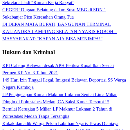
Sekretariat Jadi “Rumah Kerja Rakyat”
GEGER! Dugaan Belatung dalam Susu MBG di SDN 1
Sukabanjar Picu Keresahan Orang Tua
DI DEPAN MATA BUPATI, BANGUNAN TERMINAL
KALIANDRA LAMPUNG SELATAN NYARIS ROBOH –
MASYARAKAT: “KAPAN AJA BISA MENIMPA!”
Hukum dan Kriminal
KPI Cabang Belawan desak APH Periksa Kapal Ikan Sesuai
Permen KP No. 3 Tahun 2021
149 Hari Izin Tinggal Ilegal, Imigrasi Belawan Deportasi SS Warga
Negara Kamboja
LP Penggelapan Rumah Makmur Lukman Senilai Lima Miliar
Dingin di Polrestabes Medan, CA Saksi Kunci Tersorot !!!
Bernilai Kerugian 5 Miliar, LP Makmur Lukman 2 Tahun di
Polrestabes Medan Tanpa Tersangka
Kakak dan adik Warga Pekan Labuhan Nyaris Tewas Dianiaya