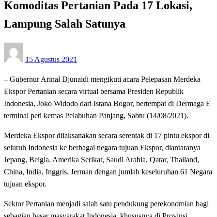
Komoditas Pertanian Pada 17 Lokasi,
Lampung Salah Satunya
Posted
15 Agustus 2021
on
– Gubernur Arinal Djunaidi mengikuti acara Pelepasan Merdeka
Ekspor Pertanian secara virtual bersama Presiden Republik
Indonesia, Joko Widodo dari Istana Bogor, bertempat di Dermaga E
terminal peti kemas Pelabuhan Panjang, Sabtu (14/08/2021).
Merdeka Ekspor dilaksanakan secara serentak di 17 pintu ekspor di
seluruh Indonesia ke berbagai negara tujuan Ekspor, diantaranya
Jepang, Belgia, Amerika Serikat, Saudi Arabia, Qatar, Thailand,
China, India, Inggris, Jerman dengan jumlah keseluruhan 61 Negara
tujuan ekspor.
Sektor Pertanian menjadi salah satu pendukung perekonomian bagi
sebagian besar masyarakat Indonesia, khususnya di Provinsi