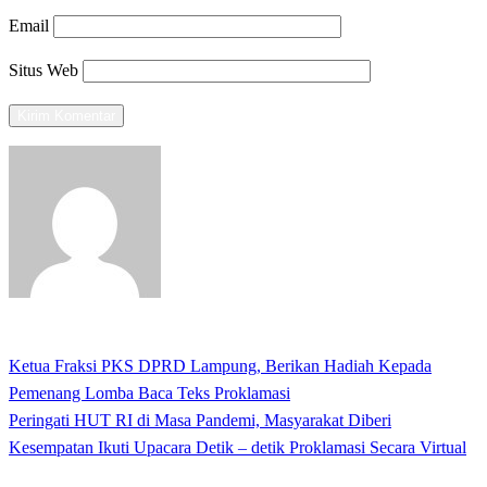
Email
Situs Web
View all posts
Previous
Ketua Fraksi PKS DPRD Lampung, Berikan Hadiah Kepada
Navigasi
Post
Pemenang Lomba Baca Teks Proklamasi
pos
Next
Peringati HUT RI di Masa Pandemi, Masyarakat Diberi
Post
Kesempatan Ikuti Upacara Detik – detik Proklamasi Secara Virtual