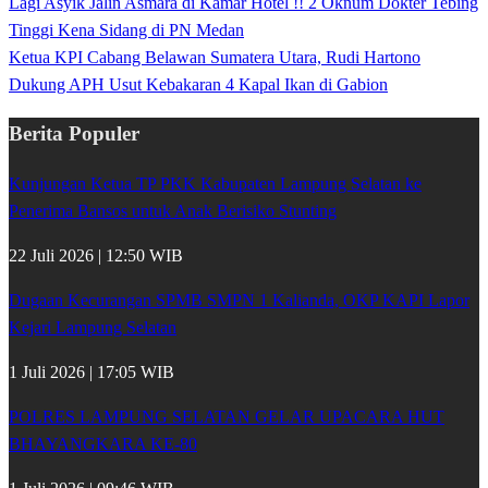
Lagi Asyik Jalin Asmara di Kamar Hotel !! 2 Oknum Dokter Tebing
Tinggi Kena Sidang di PN Medan
Ketua KPI Cabang Belawan Sumatera Utara, Rudi Hartono
Dukung APH Usut Kebakaran 4 Kapal Ikan di Gabion
Berita Populer
Kunjungan Ketua TP PKK Kabupaten Lampung Selatan ke
Penerima Bansos untuk Anak Berisiko Stunting
22 Juli 2026 | 12:50 WIB
Dugaan Kecurangan SPMB SMPN 1 Kalianda, OKP KAPI Lapor
Kejari Lampung Selatan
1 Juli 2026 | 17:05 WIB
POLRES LAMPUNG SELATAN GELAR UPACARA HUT
BHAYANGKARA KE-80