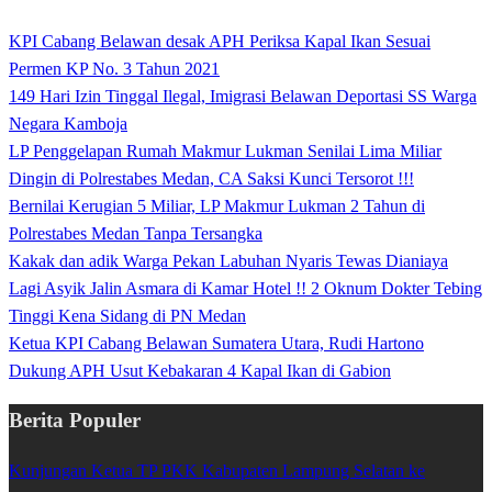
KPI Cabang Belawan desak APH Periksa Kapal Ikan Sesuai
Permen KP No. 3 Tahun 2021
149 Hari Izin Tinggal Ilegal, Imigrasi Belawan Deportasi SS Warga
Negara Kamboja
LP Penggelapan Rumah Makmur Lukman Senilai Lima Miliar
Dingin di Polrestabes Medan, CA Saksi Kunci Tersorot !!!
Bernilai Kerugian 5 Miliar, LP Makmur Lukman 2 Tahun di
Polrestabes Medan Tanpa Tersangka
Kakak dan adik Warga Pekan Labuhan Nyaris Tewas Dianiaya
Lagi Asyik Jalin Asmara di Kamar Hotel !! 2 Oknum Dokter Tebing
Tinggi Kena Sidang di PN Medan
Ketua KPI Cabang Belawan Sumatera Utara, Rudi Hartono
Dukung APH Usut Kebakaran 4 Kapal Ikan di Gabion
Berita Populer
Kunjungan Ketua TP PKK Kabupaten Lampung Selatan ke