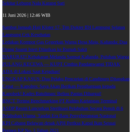
Sekitar Lebung Nala Karang Sari
11 Juni 2026 | 12:46 WIB
Sambut Jamaah Haji Kloter 17, Tim Dokter IDI Lampung Selatan
Langsung Cek Kesehatan
Ledakan Kompor Gas Gegerkan Warga Desa Maja, Kalianda: Dua
Orang Suami Isteri Dilarikan ke Rumah Sakit
DARURAT! Kebakaran Melanda Samsat Kalianda, Puluhan Warga
PULANG KECEWA — KUPT Cinthia Pandanwangi TIDAK
ADA di Lokasi Saat Kejadian!
UNGKAP KASUS: Dua Pelaku Pencurian di Candipuro Ditangkap
Cepat — Kapolres: Saya Akan Berikan Penghargaan kepada
Kapolsek! Kades Batuliman: Beliau Pantas Dihargai!
BNCT Terima Benchmarking PT Kaltim Kariangau Terminal
ASDP Resmi Luncurkan Sterilisasi Pelabuhan Secara Penuh di 6
Pelabuhan Utama, Tandai Era Baru Penyeberangan Nasional
KPI Cabang Belawan desak APH Periksa Kapal Ikan Sesuai
Permen KP No. 3 Tahun 2021