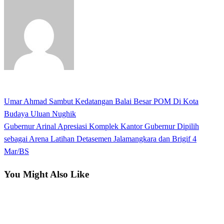
View all posts
Previous
Umar Ahmad Sambut Kedatangan Balai Besar POM Di Kota
Navigasi
Post
Budaya Uluan Nughik
pos
Next
Gubernur Arinal Apresiasi Komplek Kantor Gubernur Dipilih
Post
sebagai Arena Latihan Detasemen Jalamangkara dan Brigif 4
Mar/BS
You Might Also Like
Bandar Lampung