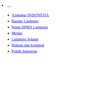
Apakabar INDONESIA
Bandar Lampung
Warta DPRD Lampung
Medan
Lampung Selatan
Hukum dan Kriminal
Politik Indonesia
Homepage
Bandar Lampung
Sahlan Syukur Anggota DPRD Lampung Sosialisasi PIP
WK di Kecamatan Tanjung Sari
Bandar Lampung