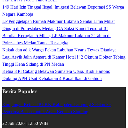
149 Hari Izin Tinggal Ilegal, Imigrasi Belawan Deportasi SS Warga
Negara Kamboja
LP Penggelapan Rumah Makmur Lukman Senilai Lima Miliar
Dingin di Polrestabes Medan, CA Saksi Kunci Tersorot !!!
Bernilai Kerugian 5 Miliar, LP Makmur Lukman 2 Tahun di
Polrestabes Medan Tanpa Tersangka
Kakak dan adik Warga Pekan Labuhan Nyaris Tewas Dianiaya
Lagi Asyik Jalin Asmara di Kamar Hotel !! 2 Oknum Dokter Tebing
Tinggi Kena Sidang di PN Medan
Ketua KPI Cabang Belawan Sumatera Utara, Rudi Hartono
Dukung APH Usut Kebakaran 4 Kapal Ikan di Gabion
Berita Populer
Kunjungan Ketua TP PKK Kabupaten Lampung Selatan ke
Penerima Bansos untuk Anak Berisiko Stunting
22 Juli 2026 | 12:50 WIB