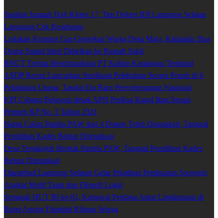
Sambut Jamaah Haji Kloter 17, Tim Dokter IDI Lampung Selatan
Langsung Cek Kesehatan
Ledakan Kompor Gas Gegerkan Warga Desa Maja, Kalianda: Dua
Orang Suami Isteri Dilarikan ke Rumah Sakit
BNCT Terima Benchmarking PT Kaltim Kariangau Terminal
ASDP Resmi Luncurkan Sterilisasi Pelabuhan Secara Penuh di 6
Pelabuhan Utama, Tandai Era Baru Penyeberangan Nasional
KPI Cabang Belawan desak APH Periksa Kapal Ikan Sesuai
Permen KP No. 3 Tahun 2021
Nama Calon Panitia PAW dari 4 Dusun Telah Disepakati, Tanggal
Pemilihan Kades Belum Ditetapkan
Desa Tengkujuh Bentuk Panitia PAW, Tanggal Pemilihan Kades
Belum Ditetapkan
Disparbud Lampung Selatan Gelar Pelatihan Pembuatan Souvenir,
Angkat Motif Tapis dan Filosofi Lokal
Semarak HUT RI ke-81, Karnaval Perdana Antar Lingkungan di
Bumi Agung Dipadati Ribuan Warga