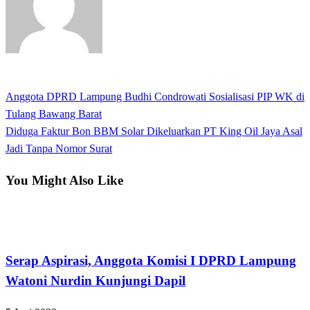
View all posts
Previous
Anggota DPRD Lampung Budhi Condrowati Sosialisasi PIP WK di
Navigasi
Post
Tulang Bawang Barat
pos
Next
Diduga Faktur Bon BBM Solar Dikeluarkan PT King Oil Jaya Asal
Post
Jadi Tanpa Nomor Surat
You Might Also Like
Bandar Lampung
Serap Aspirasi, Anggota Komisi I DPRD Lampung
Watoni Nurdin Kunjungi Dapil