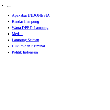
Apakabar INDONESIA
Bandar Lampung
Warta DPRD Lampung
Medan
Lampung Selatan
Hukum dan Kriminal
Politik Indonesia
Homepage
Bandar Lampung
Sekdaprov Fahrizal Darminto Buka Forum Advokasi
Komitmen Pemda dan Lintas Sektor Tingkat Provinsi
Lampung Program Nasional BPOM
Bandar Lampung