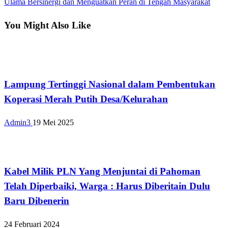
Post
Ulama Bersinergi dan Menguatkan Peran di Tengah Masyarakat
You Might Also Like
Bandar Lampung
Lampung Tertinggi Nasional dalam Pembentukan
Koperasi Merah Putih Desa/Kelurahan
Admin3
19 Mei 2025
Bandar Lampung
Kabel Milik PLN Yang Menjuntai di Pahoman
Telah Diperbaiki, Warga : Harus Diberitain Dulu
Baru Dibenerin
24 Februari 2024