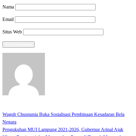
Nama
Email
Situs Web
View all posts
Previous
Wagub Chusnunia Buka Sosialisasi Pembinaan Kesadaran Bela
Navigasi
Post
Negara
pos
Next
Pengukuhan MUI Lampung 2021-2026, Gubernur Arinal Ajak