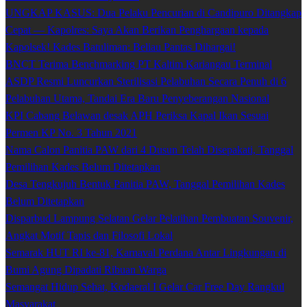
UNGKAP KASUS: Dua Pelaku Pencurian di Candipuro Ditangkap
Cepat — Kapolres: Saya Akan Berikan Penghargaan kepada
Kapolsek! Kades Batuliman: Beliau Pantas Dihargai!
BNCT Terima Benchmarking PT Kaltim Kariangau Terminal
ASDP Resmi Luncurkan Sterilisasi Pelabuhan Secara Penuh di 6
Pelabuhan Utama, Tandai Era Baru Penyeberangan Nasional
KPI Cabang Belawan desak APH Periksa Kapal Ikan Sesuai
Permen KP No. 3 Tahun 2021
Nama Calon Panitia PAW dari 4 Dusun Telah Disepakati, Tanggal
Pemilihan Kades Belum Ditetapkan
Desa Tengkujuh Bentuk Panitia PAW, Tanggal Pemilihan Kades
Belum Ditetapkan
Disparbud Lampung Selatan Gelar Pelatihan Pembuatan Souvenir,
Angkat Motif Tapis dan Filosofi Lokal
Semarak HUT RI ke-81, Karnaval Perdana Antar Lingkungan di
Bumi Agung Dipadati Ribuan Warga
Semangat Hidup Sehat, Kodaeral I Gelar Car Free Day Rangkul
Masyarakat