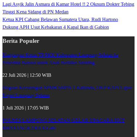
Lagi Asyik Jalin Asmara di Kamar Hotel !! 2 Oknum Dokter Tebing
Tinggi Kena Sidang di PN Medan
Ketua KPI Cabang Belawan Sumatera Utara, Rudi Hartono
Dukung APH Usut Kebakaran 4 Kapal Ikan di Gabion
Berita Populer
Kunjungan Ketua TP PKK Kabupaten Lampung Selatan ke
Penerima Bansos untuk Anak Berisiko Stunting
22 Juli 2026 | 12:50 WIB
Dugaan Kecurangan SPMB SMPN 1 Kalianda, OKP KAPI Lapor
Kejari Lampung Selatan
1 Juli 2026 | 17:05 WIB
POLRES LAMPUNG SELATAN GELAR UPACARA HUT
BHAYANGKARA KE-80