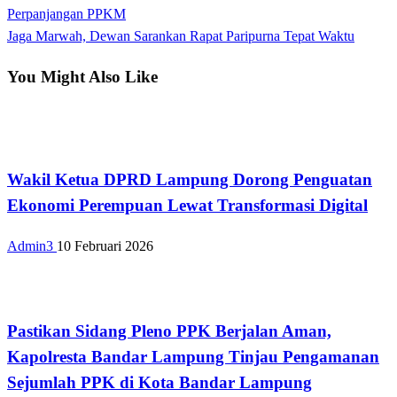
Post
Perpanjangan PPKM
pos
Next
Jaga Marwah, Dewan Sarankan Rapat Paripurna Tepat Waktu
Post
You Might Also Like
Bandar Lampung
Wakil Ketua DPRD Lampung Dorong Penguatan
Ekonomi Perempuan Lewat Transformasi Digital
Admin3
10 Februari 2026
Apakabar INDONESIA
Pastikan Sidang Pleno PPK Berjalan Aman,
Kapolresta Bandar Lampung Tinjau Pengamanan
Sejumlah PPK di Kota Bandar Lampung