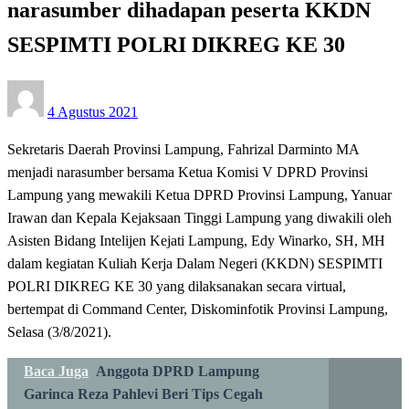
narasumber dihadapan peserta KKDN
SESPIMTI POLRI DIKREG KE 30
Posted
4 Agustus 2021
on
Sekretaris Daerah Provinsi Lampung, Fahrizal Darminto MA
menjadi narasumber bersama Ketua Komisi V DPRD Provinsi
Lampung yang mewakili Ketua DPRD Provinsi Lampung, Yanuar
Irawan dan Kepala Kejaksaan Tinggi Lampung yang diwakili oleh
Asisten Bidang Intelijen Kejati Lampung, Edy Winarko, SH, MH
dalam kegiatan Kuliah Kerja Dalam Negeri (KKDN) SESPIMTI
POLRI DIKREG KE 30 yang dilaksanakan secara virtual,
bertempat di Command Center, Diskominfotik Provinsi Lampung,
Selasa (3/8/2021).
Baca Juga
Anggota DPRD Lampung
Garinca Reza Pahlevi Beri Tips Cegah