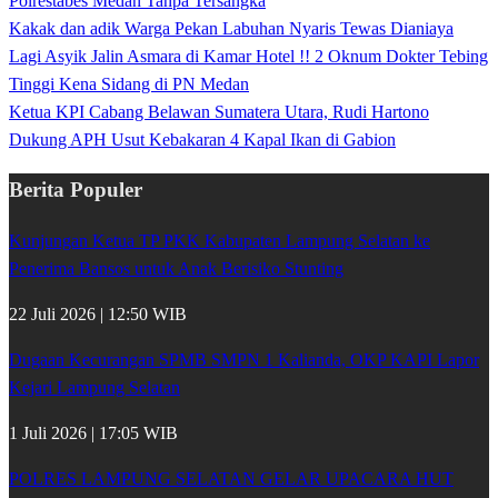
Polrestabes Medan Tanpa Tersangka
Kakak dan adik Warga Pekan Labuhan Nyaris Tewas Dianiaya
Lagi Asyik Jalin Asmara di Kamar Hotel !! 2 Oknum Dokter Tebing
Tinggi Kena Sidang di PN Medan
Ketua KPI Cabang Belawan Sumatera Utara, Rudi Hartono
Dukung APH Usut Kebakaran 4 Kapal Ikan di Gabion
Berita Populer
Kunjungan Ketua TP PKK Kabupaten Lampung Selatan ke
Penerima Bansos untuk Anak Berisiko Stunting
22 Juli 2026 | 12:50 WIB
Dugaan Kecurangan SPMB SMPN 1 Kalianda, OKP KAPI Lapor
Kejari Lampung Selatan
1 Juli 2026 | 17:05 WIB
POLRES LAMPUNG SELATAN GELAR UPACARA HUT