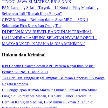
TINGGI, JAWA-SUMATERA JUGA NAIK
PAN Lampung Selatan Targetkan 12 Kursi di Pileg Mendatang,
Sekretariat Jadi “Rumah Kerja Rakyat”
GEGER! Dugaan Belatung dalam Susu MBG di SDN 1
Sukabanjar Picu Keresahan Orang Tua
DI DEPAN MATA BUPATI, BANGUNAN TERMINAL
KALIANDRA LAMPUNG SELATAN NYARIS ROBOH –
MASYARAKAT: “KAPAN AJA BISA MENIMPA!”
Hukum dan Kriminal
KPI Cabang Belawan desak APH Periksa Kapal Ikan Sesuai
Permen KP No. 3 Tahun 2021
149 Hari Izin Tinggal Ilegal, Imigrasi Belawan Deportasi SS Warga
Negara Kamboja
LP Penggelapan Rumah Makmur Lukman Senilai Lima Miliar
Dingin di Polrestabes Medan, CA Saksi Kunci Tersorot !!!
Bernilai Kerugian 5 Miliar, LP Makmur Lukman 2 Tahun di