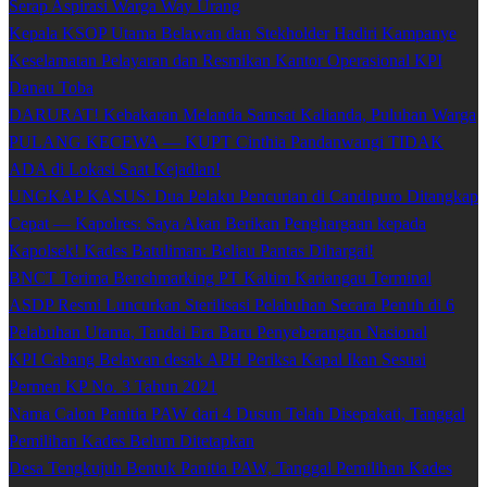
Serap Aspirasi Warga Way Urang
Kepala KSOP Utama Belawan dan Stekholder Hadiri Kampanye
Keselamatan Pelayaran dan Resmikan Kantor Operasional KPI
Danau Toba
DARURAT! Kebakaran Melanda Samsat Kalianda, Puluhan Warga
PULANG KECEWA — KUPT Cinthia Pandanwangi TIDAK
ADA di Lokasi Saat Kejadian!
UNGKAP KASUS: Dua Pelaku Pencurian di Candipuro Ditangkap
Cepat — Kapolres: Saya Akan Berikan Penghargaan kepada
Kapolsek! Kades Batuliman: Beliau Pantas Dihargai!
BNCT Terima Benchmarking PT Kaltim Kariangau Terminal
ASDP Resmi Luncurkan Sterilisasi Pelabuhan Secara Penuh di 6
Pelabuhan Utama, Tandai Era Baru Penyeberangan Nasional
KPI Cabang Belawan desak APH Periksa Kapal Ikan Sesuai
Permen KP No. 3 Tahun 2021
Nama Calon Panitia PAW dari 4 Dusun Telah Disepakati, Tanggal
Pemilihan Kades Belum Ditetapkan
Desa Tengkujuh Bentuk Panitia PAW, Tanggal Pemilihan Kades