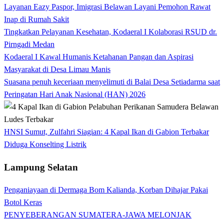
Layanan Eazy Paspor, Imigrasi Belawan Layani Pemohon Rawat
Inap di Rumah Sakit
Tingkatkan Pelayanan Kesehatan, Kodaeral I Kolaborasi RSUD dr.
Pirngadi Medan‎
Kodaeral I Kawal Humanis Ketahanan Pangan dan Aspirasi
Masyarakat di Desa Limau Manis
Suasana penuh keceriaan menyelimuti di Balai Desa Setiadarma saat
Peringatan Hari Anak Nasional (HAN) 2026
HNSI Sumut, Zulfahri Siagian: 4 Kapal Ikan di Gabion Terbakar
Diduga Konselting Listrik
Lampung Selatan
Penganiayaan di Dermaga Bom Kalianda, Korban Dihajar Pakai
Botol Keras
PENYEBERANGAN SUMATERA-JAWA MELONJAK