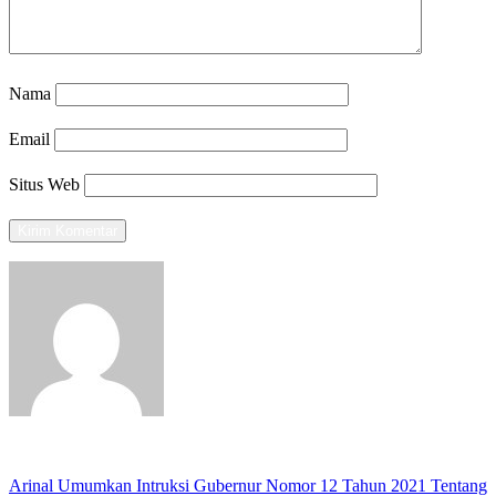
Nama
Email
Situs Web
View all posts
Previous
Arinal Umumkan Intruksi Gubernur Nomor 12 Tahun 2021 Tentang
Navigasi