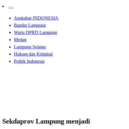
Apakabar INDONESIA
Bandar Lampung
Warta DPRD Lampung
Medan
Lampung Selatan
Hukum dan Kriminal
Politik Indonesia
Homepage
Bandar Lampung
Sekdaprov Lampung menjadi narasumber dihadapan
peserta KKDN SESPIMTI POLRI DIKREG KE 30
Bandar Lampung
Sekdaprov Lampung menjadi