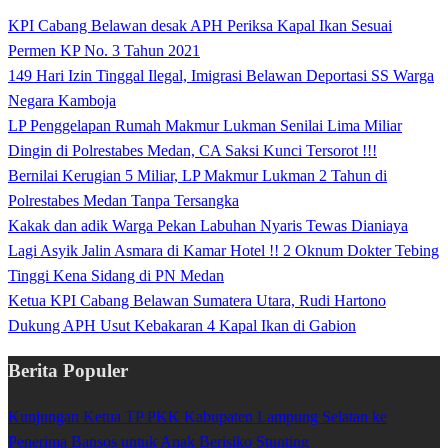
KPI Cabang Belawan desak APH Periksa Kapal Ikan Sesuai
Permen KP No. 3 Tahun 2021
149 Hari Izin Tinggal Ilegal, Imigrasi Belawan Deportasi SS Warga
Negara Kamboja
LP Penggelapan Rumah Makmur Lukman Senilai Lima Miliar
Dingin di Polrestabes Medan, CA Saksi Kunci Tersorot !!!
Bernilai Kerugian 5 Miliar, LP Makmur Lukman 2 Tahun di
Polrestabes Medan Tanpa Tersangka
Kakak dan adik Warga Pekan Labuhan Nyaris Tewas Dianiaya
Lagi Asyik Jalin Asmara di Kamar Hotel !! 2 Oknum Dokter Tebing
Tinggi Kena Sidang di PN Medan
Ketua KPI Cabang Belawan Sumatera Utara, Rudi Hartono
Dukung APH Usut Kebakaran 4 Kapal Ikan di Gabion
Berita Populer
Kunjungan Ketua TP PKK Kabupaten Lampung Selatan ke
Penerima Bansos untuk Anak Berisiko Stunting