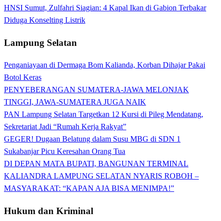
HNSI Sumut, Zulfahri Siagian: 4 Kapal Ikan di Gabion Terbakar
Diduga Konselting Listrik
Lampung Selatan
Penganiayaan di Dermaga Bom Kalianda, Korban Dihajar Pakai
Botol Keras
PENYEBERANGAN SUMATERA-JAWA MELONJAK
TINGGI, JAWA-SUMATERA JUGA NAIK
PAN Lampung Selatan Targetkan 12 Kursi di Pileg Mendatang,
Sekretariat Jadi “Rumah Kerja Rakyat”
GEGER! Dugaan Belatung dalam Susu MBG di SDN 1
Sukabanjar Picu Keresahan Orang Tua
DI DEPAN MATA BUPATI, BANGUNAN TERMINAL
KALIANDRA LAMPUNG SELATAN NYARIS ROBOH –
MASYARAKAT: “KAPAN AJA BISA MENIMPA!”
Hukum dan Kriminal