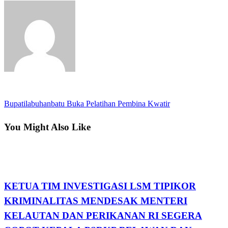
View all posts
Next
Bupatilabuhanbatu Buka Pelatihan Pembina Kwatir
Navigasi
Post
pos
You Might Also Like
Apakabar INDONESIA
KETUA TIM INVESTIGASI LSM TIPIKOR
KRIMINALITAS MENDESAK MENTERI
KELAUTAN DAN PERIKANAN RI SEGERA