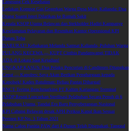
Langsung Cek Kesehatan
Ledakan Kompor Gas Gegerkan Warga Desa Maja, Kalianda: Dua
Orang Suami Isteri Dilarikan ke Rumah Sakit
Kepala KSOP Utama Belawan dan Stekholder Hadiri Kampanye
Keselamatan Pelayaran dan Resmikan Kantor Operasional KPI
Danau Toba
DARURAT! Kebakaran Melanda Samsat Kalianda, Puluhan Warga
PULANG KECEWA — KUPT Cinthia Pandanwangi TIDAK
ADA di Lokasi Saat Kejadian!
UNGKAP KASUS: Dua Pelaku Pencurian di Candipuro Ditangkap
Cepat — Kapolres: Saya Akan Berikan Penghargaan kepada
Kapolsek! Kades Batuliman: Beliau Pantas Dihargai!
BNCT Terima Benchmarking PT Kaltim Kariangau Terminal
ASDP Resmi Luncurkan Sterilisasi Pelabuhan Secara Penuh di 6
Pelabuhan Utama, Tandai Era Baru Penyeberangan Nasional
KPI Cabang Belawan desak APH Periksa Kapal Ikan Sesuai
Permen KP No. 3 Tahun 2021
Nama Calon Panitia PAW dari 4 Dusun Telah Disepakati, Tanggal