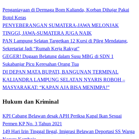
Penganiayaan di Dermaga Bom Kalianda, Korban Dihajar Pakai
Botol Keras
PENYEBERANGAN SUMATERA-JAWA MELONJAK
TINGGI, JAWA-SUMATERA JUGA NAIK
PAN Lampung Selatan Targetkan 12 Kursi di Pileg Mendatang,
Sekretariat Jadi “Rumah Kerja Rakyat”
GEGER! Dugaan Belatung dalam Susu MBG di SDN 1
Sukabanjar Picu Keresahan Orang Tua
DI DEPAN MATA BUPATI, BANGUNAN TERMINAL
KALIANDRA LAMPUNG SELATAN NYARIS ROBOH –
MASYARAKAT: “KAPAN AJA BISA MENIMPA!”
Hukum dan Kriminal
KPI Cabang Belawan desak APH Periksa Kapal Ikan Sesuai
Permen KP No. 3 Tahun 2021
149 Hari Izin Tinggal Ilegal, Imigrasi Belawan Deportasi SS Warga