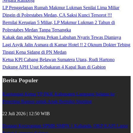
Negara Kamboja
LP Penggelapan Rumah Makmur Lukman Senilai Lima Miliar
Dingin di Polrestabes Medan, CA Saksi Kunci Tersorot !!!
Bernilai Kerugian 5 Miliar, LP Makmur Lukman 2 Tahun di
Polrestabes Medan Tanpa Tersangka
Kakak dan adik Warga Pekan Labuhan Nyaris Tewas Dianiaya
Lagi Asyik Jalin Asmara di Kamar Hotel !! 2 Oknum Dokter Tebing
Tinggi Kena Sidang di PN Medan
Ketua KPI Cabang Belawan Sumatera Utara, Rudi Hartono
Dukung APH Usut Kebakaran 4 Kapal Ikan di Gabion
Berita Populer
Kunjungan Ketua TP PKK Kabupaten Lampung Selatan ke
Penerima Bansos untuk Anak Berisiko Stunting
22 Juli 2026 | 12:50 WIB
Dugaan Kecurangan SPMB SMPN 1 Kalianda, OKP KAPI Lapor