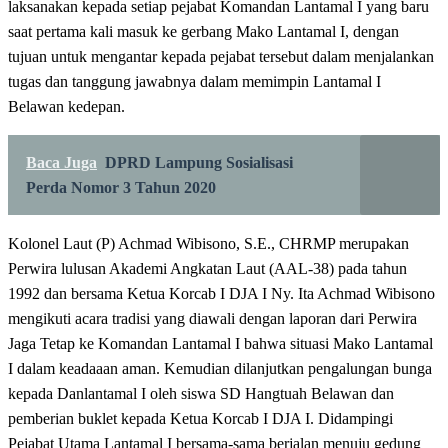
laksanakan kepada setiap pejabat Komandan Lantamal I yang baru
saat pertama kali masuk ke gerbang Mako Lantamal I, dengan
tujuan untuk mengantar kepada pejabat tersebut dalam menjalankan
tugas dan tanggung jawabnya dalam memimpin Lantamal I
Belawan kedepan.
Baca Juga
DPRD Lampung Sosialisasi
Perda Nomor 3 Tahun 2020
Kolonel Laut (P) Achmad Wibisono, S.E., CHRMP merupakan
Perwira lulusan Akademi Angkatan Laut (AAL-38) pada tahun
1992 dan bersama Ketua Korcab I DJA I Ny. Ita Achmad Wibisono
mengikuti acara tradisi yang diawali dengan laporan dari Perwira
Jaga Tetap ke Komandan Lantamal I bahwa situasi Mako Lantamal
I dalam keadaaan aman. Kemudian dilanjutkan pengalungan bunga
kepada Danlantamal I oleh siswa SD Hangtuah Belawan dan
pemberian buklet kepada Ketua Korcab I DJA I. Didampingi
Pejabat Utama Lantamal I bersama-sama berjalan menuju gedung