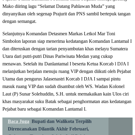
Mako diiring lagu “Selamat Datang Pahlawan Muda” yang
dinyanyikan oleh segenap Prajurit dan PNS sambil bertepuk tangan
dengan semangat.
Selanjutnya Komandan Detasmen Markas Letkol Mar Toni
Simbolon laporan siap menerima kedatangan Komandan Lantamal I
dan diteruskan dengan tarian penyambutan khas melayu Sumatera
Utara dari putri-putri Dinas Pariwisata Medan yang cukup
menawan. Setelah itu Danlantamal I beserta Ketua Korcab l DJA I
melanjutkan berjalan menuju ruang VIP dengan diikuti oleh Pejabat
Utama dan pengurus Jalasenastri Korcab I DJA I sampai pintu
masuk ruang VIP dan sudah disambut oleh WS. Wadan Kolonel
Laut (P) Sunar Solehuddin, S.H. untuk memakaikan kain Ulos ciri
khas masyarakat suku Batak sebagai penghormatan atas kedatangan
Pejabat baru sebagai Komandan Lantamal I.
Baca Juga
Bupati dan Walikota Terpilih
Direncanakan Dilantik Akhir Februari,