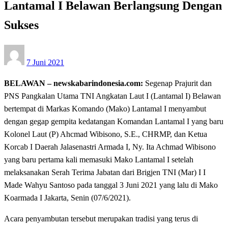
Lantamal I Belawan Berlangsung Dengan
Sukses
Posted
7 Juni 2021
on
BELAWAN – newskabarindonesia.com:
Segenap Prajurit dan
PNS Pangkalan Utama TNI Angkatan Laut I (Lantamal I) Belawan
bertempat di Markas Komando (Mako) Lantamal I menyambut
dengan gegap gempita kedatangan Komandan Lantamal I yang baru
Kolonel Laut (P) Ahcmad Wibisono, S.E., CHRMP, dan Ketua
Korcab I Daerah Jalasenastri Armada I, Ny. Ita Achmad Wibisono
yang baru pertama kali memasuki Mako Lantamal I setelah
melaksanakan Serah Terima Jabatan dari Brigjen TNI (Mar) I I
Made Wahyu Santoso pada tanggal 3 Juni 2021 yang lalu di Mako
Koarmada I Jakarta, Senin (07/6/2021).
Acara penyambutan tersebut merupakan tradisi yang terus di