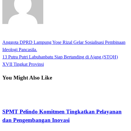
View all posts
Previous
Anggota DPRD Lampung Yose Rizal Gelar Sosialisasi Pembinaan
Navigasi
Post
Ideologi Pancasila.
pos
Next
13 Putra Putri Labuhanbatu Siap Bertanding di Ajang (STQH)
Post
XVII Tingkat Provinsi
You Might Also Like
Apakabar INDONESIA
SPMT Pelindo Komitmen Tingkatkan Pelayanan
dan Pengembangan Inovasi