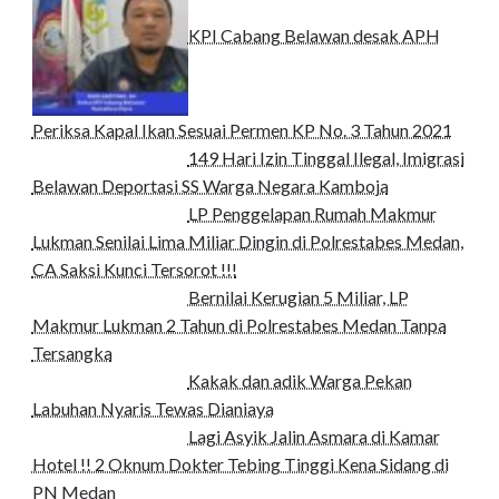
KPI Cabang Belawan desak APH
Periksa Kapal Ikan Sesuai Permen KP No. 3 Tahun 2021
149 Hari Izin Tinggal Ilegal, Imigrasi
Belawan Deportasi SS Warga Negara Kamboja
LP Penggelapan Rumah Makmur
Lukman Senilai Lima Miliar Dingin di Polrestabes Medan,
CA Saksi Kunci Tersorot !!!
Bernilai Kerugian 5 Miliar, LP
Makmur Lukman 2 Tahun di Polrestabes Medan Tanpa
Tersangka
Kakak dan adik Warga Pekan
Labuhan Nyaris Tewas Dianiaya
Lagi Asyik Jalin Asmara di Kamar
Hotel !! 2 Oknum Dokter Tebing Tinggi Kena Sidang di
PN Medan