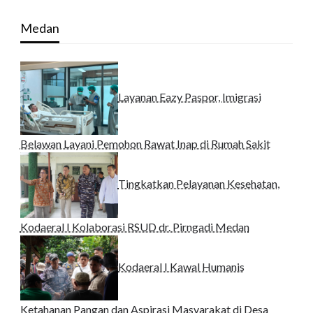
Medan
Layanan Eazy Paspor, Imigrasi
Belawan Layani Pemohon Rawat Inap di Rumah Sakit
Tingkatkan Pelayanan Kesehatan,
Kodaeral I Kolaborasi RSUD dr. Pirngadi Medan‎
Kodaeral I Kawal Humanis
Ketahanan Pangan dan Aspirasi Masyarakat di Desa