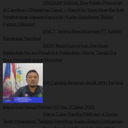
UNGKAP KASUS: Dua Pelaku Pencurian
di Candipuro Ditangkap Cepat — Kapolres: Saya Akan Berikan
Penghargaan kepada Kapolsek! Kades Batuliman: Beliau
Pantas Dihargai!
BNCT Terima Benchmarking PT Kaltim
Kariangau Terminal
ASDP Resmi Luncurkan Sterilisasi
Pelabuhan Secara Penuh di 6 Pelabuhan Utama, Tandai Era
Baru Penyeberangan Nasional
KPI Cabang Belawan desak APH Periksa
Kapal Ikan Sesuai Permen KP No. 3 Tahun 2021
Nama Calon Panitia PAW dari 4 Dusun
Telah Disepakati, Tanggal Pemilihan Kades Belum Ditetapkan