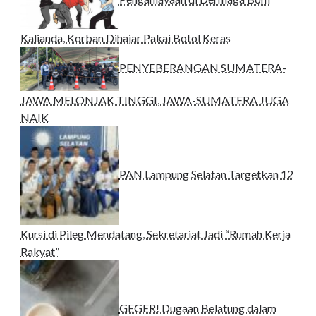
Kalianda, Korban Dihajar Pakai Botol Keras
PENYEBERANGAN SUMATERA-
JAWA MELONJAK TINGGI, JAWA-SUMATERA JUGA
NAIK
PAN Lampung Selatan Targetkan 12
Kursi di Pileg Mendatang, Sekretariat Jadi “Rumah Kerja
Rakyat”
GEGER! Dugaan Belatung dalam