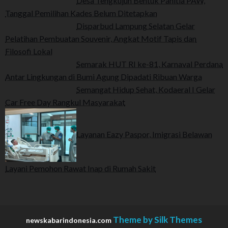
Desa Tengkujuh Bentuk Panitia PAW,
Tanggal Pemilihan Kades Belum Ditetapkan
Disparbud Lampung Selatan Gelar
Pelatihan Pembuatan Souvenir, Angkat Motif Tapis dan
Filosofi Lokal
Semarak HUT RI ke-81, Karnaval Perdana
Antar Lingkungan di Bumi Agung Dipadati Ribuan Warga
Semangat Hidup Sehat, Kodaeral I Gelar
Car Free Day Rangkul Masyarakat
Layanan Eazy Paspor, Imigrasi Belawan
Layani Pemohon Rawat Inap di Rumah Sakit
Theme by Silk Themes
newskabarindonesia.com