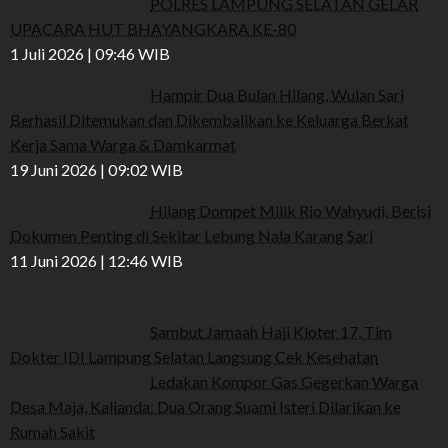
POLRES LAMPUNG SELATAN GELAR
UPACARA HUT BHAYANGKARA KE-80
1 Juli 2026 | 09:46 WIB
Hampir Dua Bulan Hilang, Wulan Sari
Berhasil Ditemukan dan Dikembalikan ke Keluarga Berkat
Kerja Sama Warga & Damkarmat
19 Juni 2026 | 09:02 WIB
Hilang Dompet Milik Rio Wahyudi, Berisi
Dokumen Penting di Sekitar Lebung Nala Karang Sari
11 Juni 2026 | 12:46 WIB
Sambut Jamaah Haji Kloter 17, Tim
Dokter IDI Lampung Selatan Langsung Cek Kesehatan
Ledakan Kompor Gas Gegerkan Warga
Desa Maja, Kalianda: Dua Orang Suami Isteri Dilarikan ke
Rumah Sakit