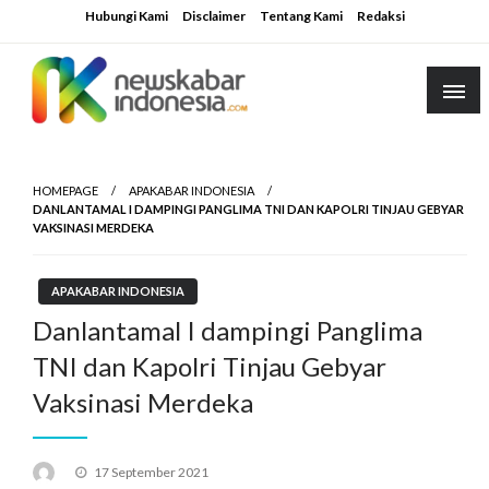
Skip
Hubungi Kami
Disclaimer
Tentang Kami
Redaksi
to
content
HOMEPAGE
APAKABAR INDONESIA
DANLANTAMAL I DAMPINGI PANGLIMA TNI DAN KAPOLRI TINJAU GEBYAR
VAKSINASI MERDEKA
APAKABAR INDONESIA
Danlantamal I dampingi Panglima
TNI dan Kapolri Tinjau Gebyar
Vaksinasi Merdeka
Posted
17 September 2021