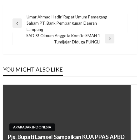
Navigasi
Umar Ahmad Hadiri Rapat Umum Pemegang
Saham PT. Bank Pembangunan Daerah
pos
Previous
Lampung
Post
SADIS! Oknum Anggota Komite SMAN 1
Next
Tumijajar Diduga PUNGLI
Post
YOU MIGHT ALSO LIKE
APAKABAR INDONESIA
Pjs. Bupati Lamsel Sampaikan KUA PPAS APBD