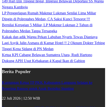
149 Hari Izin Tinggal Ilegal, Imigrasi Belawan Deportasi SS Warga
Negara Kamboja
LP Penggelapan Rumah Makmur Lukman Senilai Lima Miliar
Dingin di Polrestabes Medan, CA Saksi Kunci Tersorot !!!
Bernilai Kerugian 5 Miliar, LP Makmur Lukman 2 Tahun di
Polrestabes Medan Tanpa Tersangka
Kakak dan adik Warga Pekan Labuhan Nyaris Tewas Dianiaya
Lagi Asyik Jalin Asmara di Kamar Hotel !! 2 Oknum Dokter Tebing
Tinggi Kena Sidang di PN Medan
Ketua KPI Cabang Belawan Sumatera Utara, Rudi Hartono
Dukung APH Usut Kebakaran 4 Kapal Ikan di Gabion
Berita Populer
Kunjungan Ketua TP PKK Kabupaten Lampung Selatan ke
Penerima Bansos untuk Anak Berisiko Stunting
22 Juli 2026 | 12:50 WIB