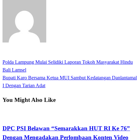
View all posts
Previous
Polda Lampung Mulai Selidiki Laporan Tokoh Masyarakat Hindu
Navigasi
Post
Bali Lamsel
pos
Next
Bupati Karo Bersama Ketua MUI Sambut Kedatangan Danlantamal
Post
I Dengan Tarian Adat
You Might Also Like
Apakabar INDONESIA
DPC PSI Belawan “Semarakkan HUT RI Ke 76”
Dengan Mengadakan Perlombaan Konten Video