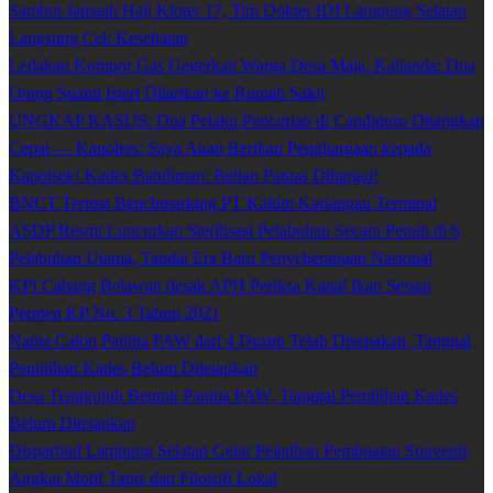
Sambut Jamaah Haji Kloter 17, Tim Dokter IDI Lampung Selatan
Langsung Cek Kesehatan
Ledakan Kompor Gas Gegerkan Warga Desa Maja, Kalianda: Dua
Orang Suami Isteri Dilarikan ke Rumah Sakit
UNGKAP KASUS: Dua Pelaku Pencurian di Candipuro Ditangkap
Cepat — Kapolres: Saya Akan Berikan Penghargaan kepada
Kapolsek! Kades Batuliman: Beliau Pantas Dihargai!
BNCT Terima Benchmarking PT Kaltim Kariangau Terminal
ASDP Resmi Luncurkan Sterilisasi Pelabuhan Secara Penuh di 6
Pelabuhan Utama, Tandai Era Baru Penyeberangan Nasional
KPI Cabang Belawan desak APH Periksa Kapal Ikan Sesuai
Permen KP No. 3 Tahun 2021
Nama Calon Panitia PAW dari 4 Dusun Telah Disepakati, Tanggal
Pemilihan Kades Belum Ditetapkan
Desa Tengkujuh Bentuk Panitia PAW, Tanggal Pemilihan Kades
Belum Ditetapkan
Disparbud Lampung Selatan Gelar Pelatihan Pembuatan Souvenir,
Angkat Motif Tapis dan Filosofi Lokal