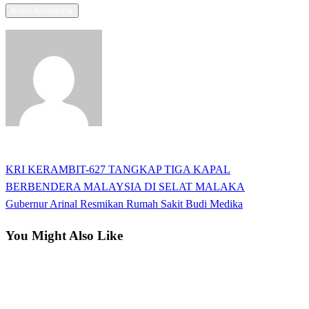
View all posts
Previous
KRI KERAMBIT-627 TANGKAP TIGA KAPAL
Navigasi
Post
BERBENDERA MALAYSIA DI SELAT MALAKA
pos
Next
Gubernur Arinal Resmikan Rumah Sakit Budi Medika
Post
You Might Also Like
Apakabar INDONESIA