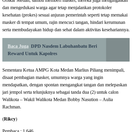
Golkar Medan, sambil memberi masker, mereka juga mengingatkan
dan mengedukasi warga agar tetap menjalankan protokoler
kesehatan (prokes) sesuai anjuran pemerintah seperti tetap memakai
masker di tempat umum, rajin mencuci tangan, hindari kerumunan
serta membudayakan hidup dan sehat dalam aktivitas kesehariannya.
Baca Juga
DPD Nasdem Labuhanbatu Beri
Reward Untuk Kapolres
Sementara Ketua AMPG Kota Medan Marlius Piliang menimpali,
disaat pembagian masker, umumnya warga yang ingin
mendapatkan, dengan spontan mengangkat tangan dan melepaskan
jari jempol serta telunjuknya sebagai tanda dua (2) untuk calon
Walikota – Wakil Walikota Medan Bobby Nasution – Aulia
Rachman.
(
Rikcy
)
Pembaca :
1,646