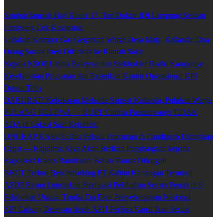
Sambut Jamaah Haji Kloter 17, Tim Dokter IDI Lampung Selatan
Langsung Cek Kesehatan
Ledakan Kompor Gas Gegerkan Warga Desa Maja, Kalianda: Dua
Orang Suami Isteri Dilarikan ke Rumah Sakit
Kepala KSOP Utama Belawan dan Stekholder Hadiri Kampanye
Keselamatan Pelayaran dan Resmikan Kantor Operasional KPI
Danau Toba
DARURAT! Kebakaran Melanda Samsat Kalianda, Puluhan Warga
PULANG KECEWA — KUPT Cinthia Pandanwangi TIDAK
ADA di Lokasi Saat Kejadian!
UNGKAP KASUS: Dua Pelaku Pencurian di Candipuro Ditangkap
Cepat — Kapolres: Saya Akan Berikan Penghargaan kepada
Kapolsek! Kades Batuliman: Beliau Pantas Dihargai!
BNCT Terima Benchmarking PT Kaltim Kariangau Terminal
ASDP Resmi Luncurkan Sterilisasi Pelabuhan Secara Penuh di 6
Pelabuhan Utama, Tandai Era Baru Penyeberangan Nasional
KPI Cabang Belawan desak APH Periksa Kapal Ikan Sesuai