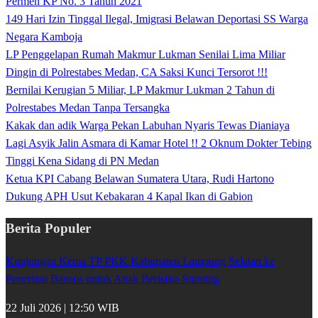
Permen KP No. 3 Tahun 2021
149 Hari Izin Tinggal Ilegal, Imigrasi Belawan Deportasi SS Warga
Negara Kamboja
LP Penggelapan Rumah Makmur Lukman Senilai Lima Miliar
Dingin di Polrestabes Medan, CA Saksi Kunci Tersorot !!!
Bernilai Kerugian 5 Miliar, LP Makmur Lukman 2 Tahun di
Polrestabes Medan Tanpa Tersangka
Kakak dan adik Warga Pekan Labuhan Nyaris Tewas Dianiaya
Lagi Asyik Jalin Asmara di Kamar Hotel !! 2 Oknum Dokter Tebing
Tinggi Kena Sidang di PN Medan
Ketua KPI Cabang Belawan Sumatera Utara, Rudi Hartono
Dukung APH Usut Kebakaran 4 Kapal Ikan di Gabion
Berita Populer
Kunjungan Ketua TP PKK Kabupaten Lampung Selatan ke
Penerima Bansos untuk Anak Berisiko Stunting
22 Juli 2026 | 12:50 WIB