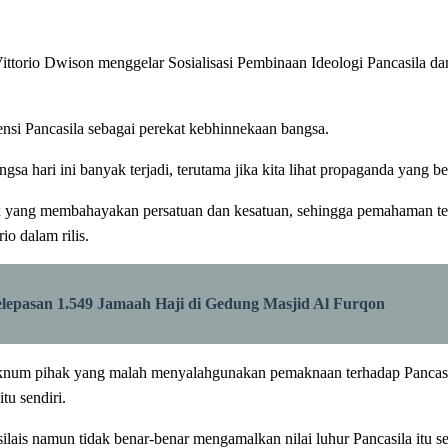
orio Dwison menggelar Sosialisasi Pembinaan Ideologi Pancasila d
ensi Pancasila sebagai perekat kebhinnekaan bangsa.
a hari ini banyak terjadi, terutama jika kita lihat propaganda yang be
 hoax yang membahayakan persatuan dan kesatuan, sehingga pemahaman te
io dalam rilis.
epasan 1.549 Jamaah Haji di Gedung Masjid Al Furqon
num pihak yang malah menyalahgunakan pemaknaan terhadap Pancasila.
tu sendiri.
ilais namun tidak benar-benar mengamalkan nilai luhur Pancasila itu 