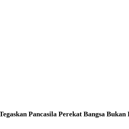
sila Perekat Bangsa Bukan Pemecah Belah
egaskan Pancasila Perekat Bangsa Bukan