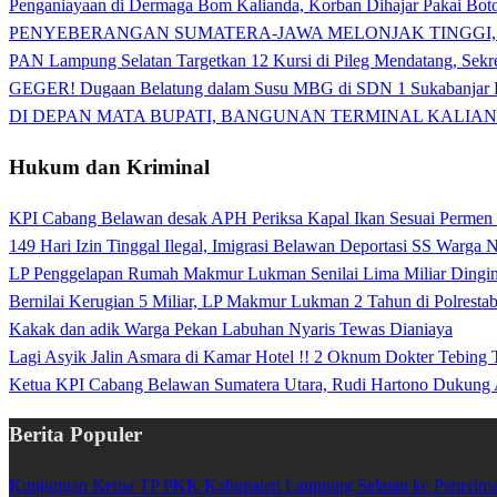
Penganiayaan di Dermaga Bom Kalianda, Korban Dihajar Pakai Boto
PENYEBERANGAN SUMATERA-JAWA MELONJAK TINGGI,
PAN Lampung Selatan Targetkan 12 Kursi di Pileg Mendatang, Sekre
GEGER! Dugaan Belatung dalam Susu MBG di SDN 1 Sukabanjar P
DI DEPAN MATA BUPATI, BANGUNAN TERMINAL KALIAN
Hukum dan Kriminal
KPI Cabang Belawan desak APH Periksa Kapal Ikan Sesuai Permen
149 Hari Izin Tinggal Ilegal, Imigrasi Belawan Deportasi SS Warga
LP Penggelapan Rumah Makmur Lukman Senilai Lima Miliar Dingin d
Bernilai Kerugian 5 Miliar, LP Makmur Lukman 2 Tahun di Polrest
Kakak dan adik Warga Pekan Labuhan Nyaris Tewas Dianiaya
Lagi Asyik Jalin Asmara di Kamar Hotel !! 2 Oknum Dokter Tebing
Ketua KPI Cabang Belawan Sumatera Utara, Rudi Hartono Dukung 
Berita Populer
Kunjungan Ketua TP PKK Kabupaten Lampung Selatan ke Penerima 