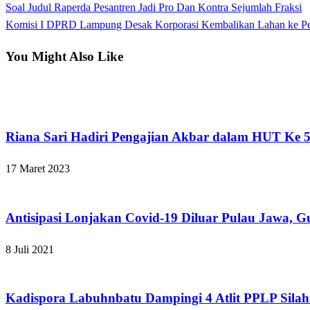
Previous
Soal Judul Raperda Pesantren Jadi Pro Dan Kontra Sejumlah Fraksi
Navigasi
Post
Next
Komisi I DPRD Lampung Desak Korporasi Kembalikan Lahan ke 
pos
Post
You Might Also Like
Bandar Lampung
Riana Sari Hadiri Pengajian Akbar dalam HUT Ke 
17 Maret 2023
Bandar Lampung
Antisipasi Lonjakan Covid-19 Diluar Pulau Jawa, 
8 Juli 2021
Apakabar INDONESIA
Kadispora Labuhnbatu Dampingi 4 Atlit PPLP Sila