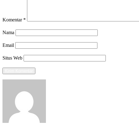
Komentar
*
Nama
Email
Situs Web
View all posts