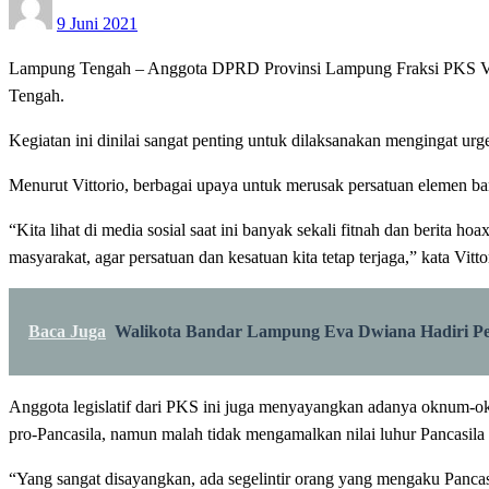
9 Juni 2021
on
Lampung Tengah – Anggota DPRD Provinsi Lampung Fraksi PKS Vitt
Tengah.
Kegiatan ini dinilai sangat penting untuk dilaksanakan mengingat urg
Menurut Vittorio, berbagai upaya untuk merusak persatuan elemen bangs
“Kita lihat di media sosial saat ini banyak sekali fitnah dan berita
masyarakat, agar persatuan dan kesatuan kita tetap terjaga,” kata Vittor
Baca Juga
Walikota Bandar Lampung Eva Dwiana Hadiri Pel
Anggota legislatif dari PKS ini juga menyayangkan adanya oknum-ok
pro-Pancasila, namun malah tidak mengamalkan nilai luhur Pancasila i
“Yang sangat disayangkan, ada segelintir orang yang mengaku Pancas