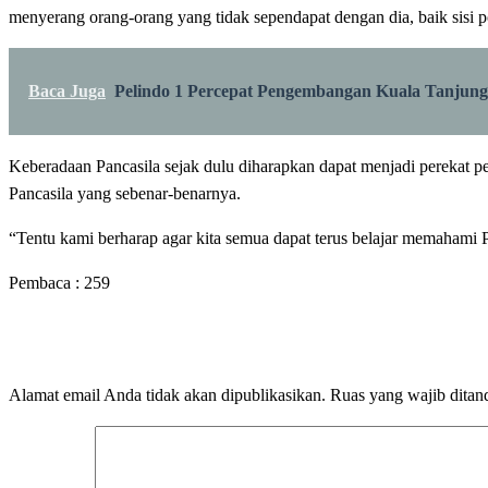
menyerang orang-orang yang tidak sependapat dengan dia, baik sisi pol
Baca Juga
Pelindo 1 Percepat Pengembangan Kuala Tanjung P
Keberadaan Pancasila sejak dulu diharapkan dapat menjadi perekat p
Pancasila yang sebenar-benarnya.
“Tentu kami berharap agar kita semua dapat terus belajar memahami 
Pembaca :
259
LEAVE A RESPONSE
Alamat email Anda tidak akan dipublikasikan.
Ruas yang wajib ditan