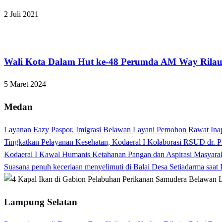
2 Juli 2021
Bandar Lampung
Wali Kota Dalam Hut ke-48 Perumda AM Way Rilau
5 Maret 2024
Medan
Layanan Eazy Paspor, Imigrasi Belawan Layani Pemohon Rawat Ina
Tingkatkan Pelayanan Kesehatan, Kodaeral I Kolaborasi RSUD dr. P
Kodaeral I Kawal Humanis Ketahanan Pangan dan Aspirasi Masyara
Suasana penuh keceriaan menyelimuti di Balai Desa Setiadarma saa
Lampung Selatan