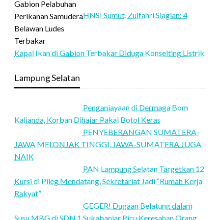
HNSI Sumut, Zulfahri Siagian: 4
Kapal Ikan di Gabion Terbakar Diduga Konselting Listrik
Lampung Selatan
Penganiayaan di Dermaga Bom
Kalianda, Korban Dihajar Pakai Botol Keras
PENYEBERANGAN SUMATERA-
JAWA MELONJAK TINGGI, JAWA-SUMATERA JUGA
NAIK
PAN Lampung Selatan Targetkan 12
Kursi di Pileg Mendatang, Sekretariat Jadi “Rumah Kerja
Rakyat”
GEGER! Dugaan Belatung dalam
Susu MBG di SDN 1 Sukabanjar Picu Keresahan Orang