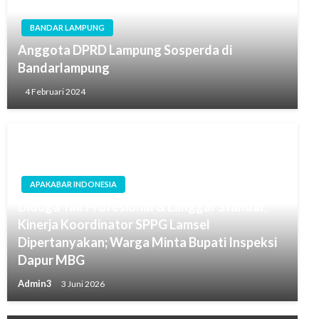
BANDAR LAMPUNG
Anggota DPRD Lampung Sosperda di
Bandarlampung
4 Februari 2024
APAKABAR INDONESIA
Diduga Tak Profesional & Langgar Standar,
Kinerja Koordinator SPPG Lamsel
Dipertanyakan; Warga Minta Bupati Inspeksi
Dapur MBG
Admin3
3 Juni 2026