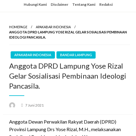
Skip
Hubungi Kami
Disclaimer
Tentang Kami
Redaksi
to
content
HOMEPAGE
APAKABAR INDONESIA
ANGGOTA DPRD LAMPUNG YOSE RIZAL GELAR SOSIALISASI PEMBINAAN
IDEOLOGI PANCASILA.
APAKABAR INDONESIA
BANDAR LAMPUNG
Anggota DPRD Lampung Yose Rizal
Gelar Sosialisasi Pembinaan Ideologi
Pancasila.
Posted
7 Juni 2021
on
Anggota Dewan Perwakilan Rakyat Daerah (DPRD)
Provinsi Lampung Drs Yose Rizal, M.H., melaksanakan