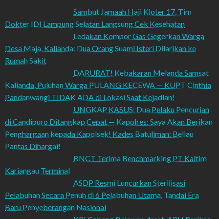
Sambut Jamaah Haji Kloter 17, Tim
Dokter IDI Lampung Selatan Langsung Cek Kesehatan
Ledakan Kompor Gas Gegerkan Warga
Desa Maja, Kalianda: Dua Orang Suami Isteri Dilarikan ke
Rumah Sakit
DARURAT! Kebakaran Melanda Samsat
Kalianda, Puluhan Warga PULANG KECEWA — KUPT Cinthia
Pandanwangi TIDAK ADA di Lokasi Saat Kejadian!
UNGKAP KASUS: Dua Pelaku Pencurian
di Candipuro Ditangkap Cepat — Kapolres: Saya Akan Berikan
Penghargaan kepada Kapolsek! Kades Batuliman: Beliau
Pantas Dihargai!
BNCT Terima Benchmarking PT Kaltim
Kariangau Terminal
ASDP Resmi Luncurkan Sterilisasi
Pelabuhan Secara Penuh di 6 Pelabuhan Utama, Tandai Era
Baru Penyeberangan Nasional