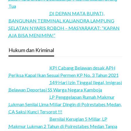
Tua
DI DEPAN MATA BUPATI,
BANGUNAN TERMINAL KALIANDRA LAMPUNG
SELATAN NYARIS ROBOH – MASYARAKAT: “KAPAN
AJA BISA MENIMPA!”
Hukum dan Kriminal
KPI Cabang Belawan desak APH
Periksa Kapal Ikan Sesuai Permen KP No. 3 Tahun 2021
149 Hari Izin Tinggal Ilegal, Imigrasi
Belawan Deportasi SS Warga Negara Kamboja
LP Penggelapan Rumah Makmur
Lukman Senilai Lima Miliar Dingin di Polrestabes Medan,
CA Saksi Kunci Tersorot !!!
Bernilai Kerugian 5 Miliar, LP
Makmur Lukman 2 Tahun di Polrestabes Medan Tanpa