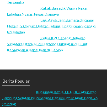
Tersangka
Kakak dan adik Warga Pekan
Labuhan Nyaris Tewas Dianiaya
Lagi Asyik Jalin Asmara di Kamar
Hotel !! 2 Oknum Dokter Tebing Tinggi Kena Sidang di
PN Medan
Ketua KPI Cabang Belawan
Sumatera Utara, Rudi Hartono Dukung APH Usut
Kebakaran 4 Kapal Ikan di Gabion
Berita Populer
Kunjungan Ketua TP PKK Kabupaten
Lampung Selatan ke Penerima Bansos untuk Anak Berisiko
Stunting