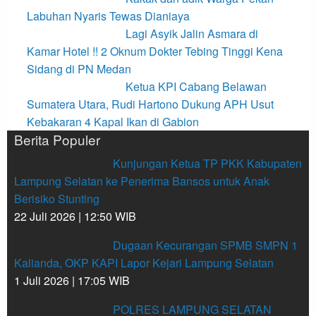
Labuhan Nyaris Tewas Dianiaya
Lagi Asyik Jalin Asmara di
Kamar Hotel !! 2 Oknum Dokter Tebing Tinggi Kena
Sidang di PN Medan
Ketua KPI Cabang Belawan
Sumatera Utara, Rudi Hartono Dukung APH Usut
Kebakaran 4 Kapal Ikan di Gabion
Berita Populer
Kunjungan Ketua TP PKK Kabupaten
Lampung Selatan ke Penerima Bansos untuk Anak
Berisiko Stunting
22 Juli 2026 | 12:50 WIB
Dugaan Kecurangan SPMB SMPN 1
Kalianda, OKP KAPI Lapor Kejari Lampung Selatan
1 Juli 2026 | 17:05 WIB
POLRES LAMPUNG SELATAN