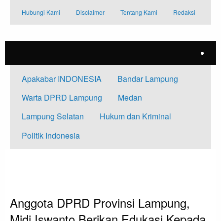
Skip
Hubungi Kami
Disclaimer
Tentang Kami
Redaksi
to
content
Apakabar INDONESIA
Bandar Lampung
Warta DPRD Lampung
Medan
Lampung Selatan
Hukum dan Kriminal
Politik Indonesia
HOMEPAGE
APAKABAR INDONESIA
ANGGOTA DPRD PROVINSI LAMPUNG, MIDI ISWANTO BERIKAN EDUKASI
KEPADA MASYARAKAT MELALUI SOSPER
Apakabar INDONESIA
Bandar Lampung
Anggota DPRD Provinsi Lampung,
Midi Iswanto Berikan Edukasi Kepada