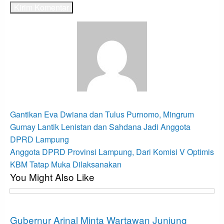
View all posts
Navigasi
Previous
Gantikan Eva Dwiana dan Tulus Purnomo, Mingrum
Post
pos
Gumay Lantik Lenistan dan Sahdana Jadi Anggota
DPRD Lampung
Next
Anggota DPRD Provinsi Lampung, Dari Komisi V Optimis
Post
KBM Tatap Muka Dilaksanakan
You Might Also Like
Bandar Lampung
Gubernur Arinal Minta Wartawan Junjung