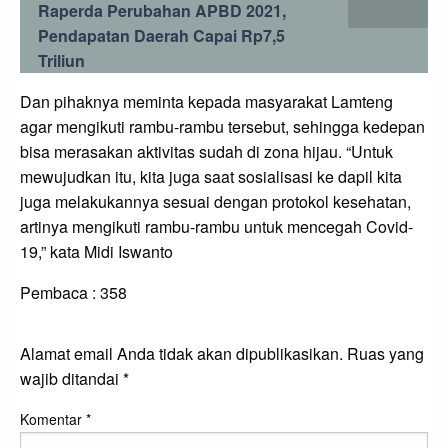
Raperda Perubahan APBD 2021,
Pendapatan Daerah Capai Rp7,5
Triliun
Dan pihaknya meminta kepada masyarakat Lamteng
agar mengikuti rambu-rambu tersebut, sehingga kedepan
bisa merasakan aktivitas sudah di zona hijau. “Untuk
mewujudkan itu, kita juga saat sosialisasi ke dapil kita
juga melakukannya sesuai dengan protokol kesehatan,
artinya mengikuti rambu-rambu untuk mencegah Covid-
19,” kata Midi Iswanto
Pembaca :
358
LEAVE A RESPONSE
Alamat email Anda tidak akan dipublikasikan.
Ruas yang
wajib ditandai
*
Komentar
*