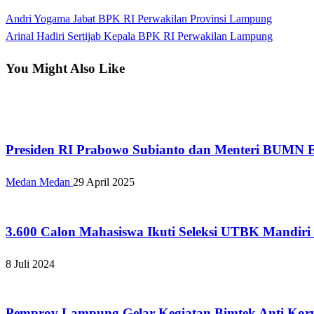
View all posts
Previous
Andri Yogama Jabat BPK RI Perwakilan Provinsi Lampung
Navigasi
Post
Next
Arinal Hadiri Sertijab Kepala BPK RI Perwakilan Lampung
pos
Post
You Might Also Like
Apakabar INDONESIA
Presiden RI Prabowo Subianto dan Menteri BUMN Er
Medan Medan
29 April 2025
Bandar Lampung
3.600 Calon Mahasiswa Ikuti Seleksi UTBK Mandiri
8 Juli 2024
Apakabar INDONESIA
Pemprov Lampung Gelar Kegiatan Bimtek Anti Kor