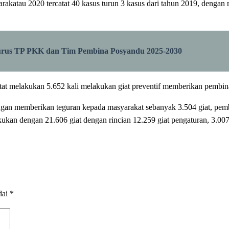
arakatau 2020 tercatat 40 kasus turun 3 kasus dari tahun 2019, dengan r
rus TP PKK dan Tim Pembina Posyandu 2025-2030
catat melakukan 5.652 kali melakukan giat preventif memberikan pemb
dengan memberikan teguran kepada masyarakat sebanyak 3.504 giat, pemb
kukan dengan 21.606 giat dengan rincian 12.259 giat pengaturan, 3.007 
dai
*