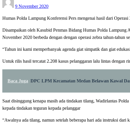
9 November 2020
on
Humas Polda Lampung Konferensi Pers mengenai hasil dari Operasi
Disampaikan oleh Kasubid Penmas Bidang Humas Polda Lampung AKB
November 2020 berbeda dengan dengan operasi zebra tahun-tahun seb
“Tahun ini kami memperbanyak agenda giat simpatik dan giat edukasi
Untuk rilis hasil tercatat 2.208 kasus pelanggaran lalu lintas dengan
Baca Juga
DPC LPM Kecamatan Medan Belawan Kawal Dana
Saat disinggung kenapa masih ada tindakan tilang, Wadirlantas Po
kepada tindakan teguran kepada pelanggar
“Awalnya ada tilang, namun setelah beberapa hari ada instruksi dari 