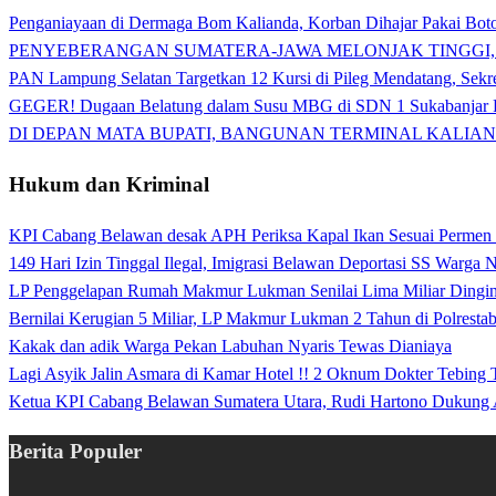
Penganiayaan di Dermaga Bom Kalianda, Korban Dihajar Pakai Boto
PENYEBERANGAN SUMATERA-JAWA MELONJAK TINGGI,
PAN Lampung Selatan Targetkan 12 Kursi di Pileg Mendatang, Sekre
GEGER! Dugaan Belatung dalam Susu MBG di SDN 1 Sukabanjar P
DI DEPAN MATA BUPATI, BANGUNAN TERMINAL KALIAN
Hukum dan Kriminal
KPI Cabang Belawan desak APH Periksa Kapal Ikan Sesuai Permen
149 Hari Izin Tinggal Ilegal, Imigrasi Belawan Deportasi SS Warga
LP Penggelapan Rumah Makmur Lukman Senilai Lima Miliar Dingin d
Bernilai Kerugian 5 Miliar, LP Makmur Lukman 2 Tahun di Polrest
Kakak dan adik Warga Pekan Labuhan Nyaris Tewas Dianiaya
Lagi Asyik Jalin Asmara di Kamar Hotel !! 2 Oknum Dokter Tebing
Ketua KPI Cabang Belawan Sumatera Utara, Rudi Hartono Dukung 
Berita Populer