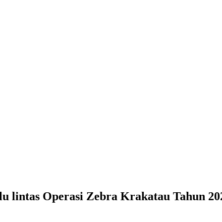
Zebra Krakatau Tahun 2020 di Lampung Capai 2.208 Kasus
ntas Operasi Zebra Krakatau Tahun 202