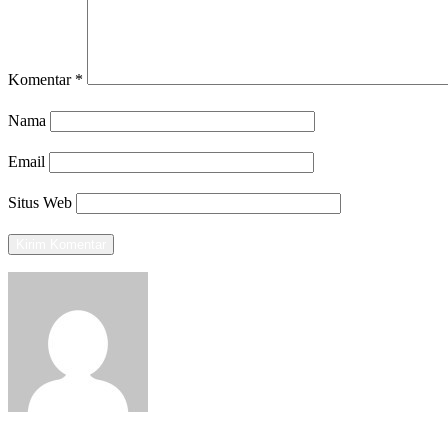
Komentar
*
Nama
Email
Situs Web