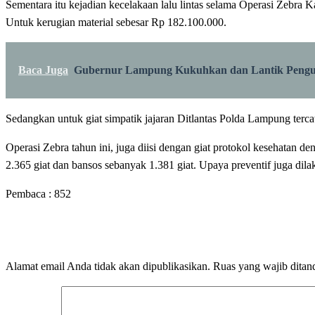
Sementara itu kejadian kecelakaan lalu lintas selama Operasi Zebra K
Untuk kerugian material sebesar Rp 182.100.000.
Baca Juga
Gubernur Lampung Kukuhkan dan Lantik Pengu
Sedangkan untuk giat simpatik jajaran Ditlantas Polda Lampung ter
Operasi Zebra tahun ini, juga diisi dengan giat protokol kesehatan 
2.365 giat dan bansos sebanyak 1.381 giat. Upaya preventif juga dila
Pembaca :
852
LEAVE A RESPONSE
Alamat email Anda tidak akan dipublikasikan.
Ruas yang wajib ditan