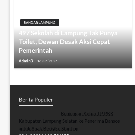
BANDAR LAMPUNG
497 Sekolah di Lampung Tak Punya
Toilet, Dewan Desak Aksi Cepat
Pemerintah
Admin3
16 Juni 2025
Berita Populer
Kunjungan Ketua TP PKK
Kabupaten Lampung Selatan ke Penerima Bansos
untuk Anak Berisiko Stunting