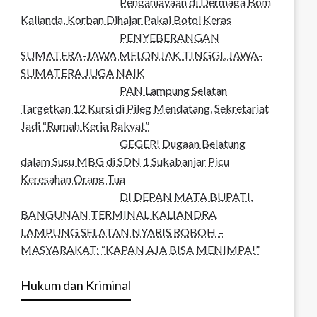
Penganiayaan di Dermaga Bom
Kalianda, Korban Dihajar Pakai Botol Keras
PENYEBERANGAN
SUMATERA-JAWA MELONJAK TINGGI, JAWA-
SUMATERA JUGA NAIK
PAN Lampung Selatan
Targetkan 12 Kursi di Pileg Mendatang, Sekretariat
Jadi “Rumah Kerja Rakyat”
GEGER! Dugaan Belatung
dalam Susu MBG di SDN 1 Sukabanjar Picu
Keresahan Orang Tua
DI DEPAN MATA BUPATI,
BANGUNAN TERMINAL KALIANDRA
LAMPUNG SELATAN NYARIS ROBOH –
MASYARAKAT: “KAPAN AJA BISA MENIMPA!”
Hukum dan Kriminal