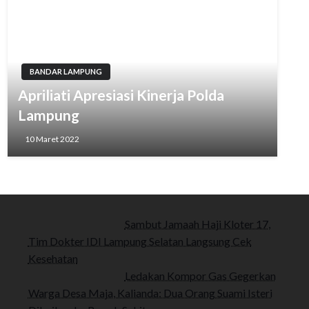
BANDAR LAMPUNG
Apriliati Apresiasi Kinerja Polda
Lampung
10 Maret 2022
Sambut Jamaah Haji Kloter 17,
Tim Dokter IDI Lampung Selatan Langsung Cek
Kesehatan
Ledakan Kompor Gas Gegerkan
Warga Desa Maja, Kalianda: Dua Orang Suami Isteri