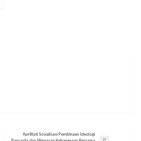
Aprilliati Sosialisasi Pembinaan Ideologi
Pancasila dan Wawasan Kebangsaan Bersama