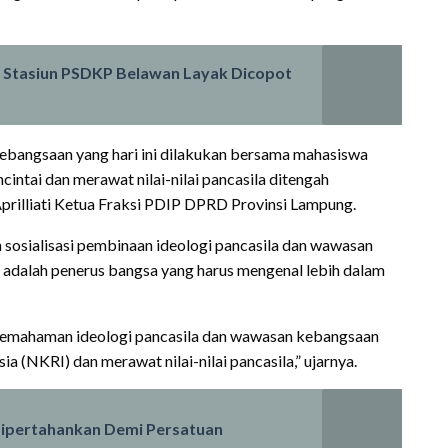
a Stasiun PSDKP Belawan Layak Dicopot
ebangsaan yang hari ini dilakukan bersama mahasiswa
ntai dan merawat nilai-nilai pancasila ditengah
Aprilliati Ketua Fraksi PDIP DPRD Provinsi Lampung.
sosialisasi pembinaan ideologi pancasila dan wawasan
dalah penerus bangsa yang harus mengenal lebih dalam
 pemahaman ideologi pancasila dan wawasan kebangsaan
 (NKRI) dan merawat nilai-nilai pancasila,” ujarnya.
Dipertahankan Demi Persatuan