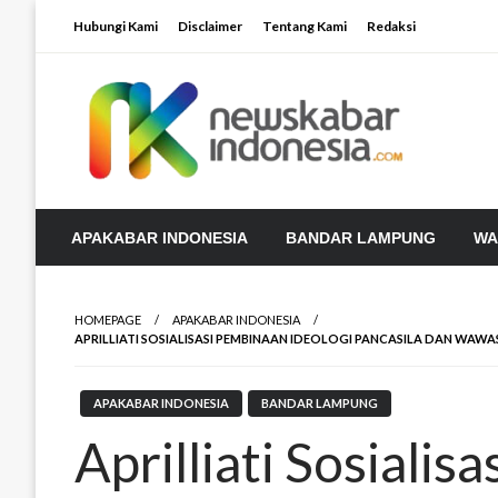
Skip
Hubungi Kami
Disclaimer
Tentang Kami
Redaksi
to
content
APAKABAR INDONESIA
BANDAR LAMPUNG
WA
HOMEPAGE
APAKABAR INDONESIA
APRILLIATI SOSIALISASI PEMBINAAN IDEOLOGI PANCASILA DAN WA
APAKABAR INDONESIA
BANDAR LAMPUNG
Aprilliati Sosiali