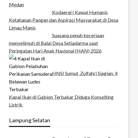
Medan‎
Kodaeral I Kawal Humanis
Ketahanan Pangan dan Aspirasi Masyarakat di Desa
Limau Manis
Suasana penuh keceriaan
menyelimuti di Balai Desa Setiadarma saat
Peringatan Hari Anak Nasional (HAN) 2026
HNSI Sumut, Zulfahri Siagian: 4
Kapal Ikan di Gabion Terbakar Diduga Konselting
Listrik
Lampung Selatan