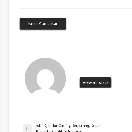
View all posts
Istri Djendar Ginting Berpulang, Ketua
Navigasi
Previous
Pewarta Serahkan Bantuan