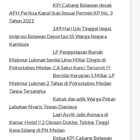
KPI Cabang Belawan desak
APH Periksa Kapal Ikan Sesuai Permen KP No. 3
Tahun 2021
149 Hari Izin Tinggal Ilegal,
Imigrasi Belawan Deportasi SS Warga Negara
Kamboja
LP Penggelapan Rumah
Makmur Lukman Senilai Lima Miliar Dingin di
Polrestabes Medan, CA Saksi Kunci Tersorot !!!
Bernilai Kerugian 5 Miliar, LP
Makmur Lukman 2 Tahun di Polrestabes Medan
Tanpa Tersangka
Kakak dan adik Warga Pekan
Labuhan Nyaris Tewas Dianiaya
Lagi Asyik Jalin Asmara di
Kamar Hotel !! 2 Oknum Dokter Tebing Tinggi
Kena Sidang di PN Medan
Ketua KPI Cabang Belawan