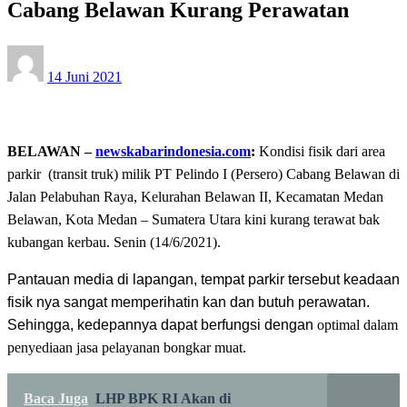
Cabang Belawan Kurang Perawatan
Posted
14 Juni 2021
on
BELAWAN –
newskabarindonesia.com
:
Kondisi fisik dari area
parkir (transit truk) milik PT Pelindo I (Persero) Cabang Belawan di
Jalan Pelabuhan Raya, Kelurahan Belawan II, Kecamatan Medan
Belawan, Kota Medan – Sumatera Utara kini kurang terawat bak
kubangan kerbau. Senin (14/6/2021).
Pantauan media di lapangan, tempat parkir tersebut keadaan
fisik nya sangat memperihatin kan dan butuh perawatan.
Sehingga, kedepannya dapat berfungsi dengan
optimal dalam
penyediaan jasa pelayanan bongkar muat.
Baca Juga
LHP BPK RI Akan di