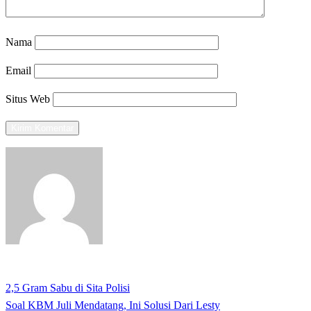
Nama
Email
Situs Web
View all posts
Previous
2,5 Gram Sabu di Sita Polisi
Navigasi
Post
Next
Soal KBM Juli Mendatang, Ini Solusi Dari Lesty