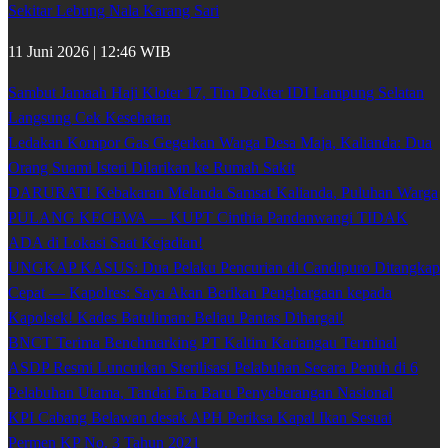
Sekitar Lebung Nala Karang Sari
11 Juni 2026 | 12:46 WIB
Sambut Jamaah Haji Kloter 17, Tim Dokter IDI Lampung Selatan
Langsung Cek Kesehatan
Ledakan Kompor Gas Gegerkan Warga Desa Maja, Kalianda: Dua
Orang Suami Isteri Dilarikan ke Rumah Sakit
DARURAT! Kebakaran Melanda Samsat Kalianda, Puluhan Warga
PULANG KECEWA — KUPT Cinthia Pandanwangi TIDAK
ADA di Lokasi Saat Kejadian!
UNGKAP KASUS: Dua Pelaku Pencurian di Candipuro Ditangkap
Cepat — Kapolres: Saya Akan Berikan Penghargaan kepada
Kapolsek! Kades Batuliman: Beliau Pantas Dihargai!
BNCT Terima Benchmarking PT Kaltim Kariangau Terminal
ASDP Resmi Luncurkan Sterilisasi Pelabuhan Secara Penuh di 6
Pelabuhan Utama, Tandai Era Baru Penyeberangan Nasional
KPI Cabang Belawan desak APH Periksa Kapal Ikan Sesuai
Permen KP No. 3 Tahun 2021