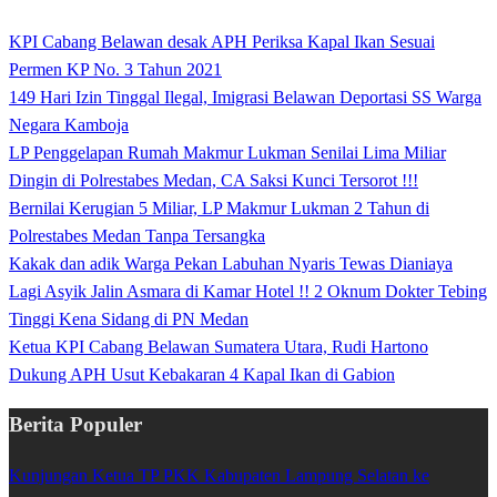
KPI Cabang Belawan desak APH Periksa Kapal Ikan Sesuai
Permen KP No. 3 Tahun 2021
149 Hari Izin Tinggal Ilegal, Imigrasi Belawan Deportasi SS Warga
Negara Kamboja
LP Penggelapan Rumah Makmur Lukman Senilai Lima Miliar
Dingin di Polrestabes Medan, CA Saksi Kunci Tersorot !!!
Bernilai Kerugian 5 Miliar, LP Makmur Lukman 2 Tahun di
Polrestabes Medan Tanpa Tersangka
Kakak dan adik Warga Pekan Labuhan Nyaris Tewas Dianiaya
Lagi Asyik Jalin Asmara di Kamar Hotel !! 2 Oknum Dokter Tebing
Tinggi Kena Sidang di PN Medan
Ketua KPI Cabang Belawan Sumatera Utara, Rudi Hartono
Dukung APH Usut Kebakaran 4 Kapal Ikan di Gabion
Berita Populer
Kunjungan Ketua TP PKK Kabupaten Lampung Selatan ke