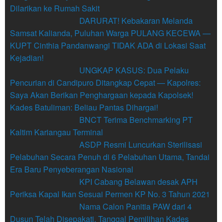
Dilarikan ke Rumah Sakit
DARURAT! Kebakaran Melanda
Samsat Kalianda, Puluhan Warga PULANG KECEWA —
KUPT Cinthia Pandanwangi TIDAK ADA di Lokasi Saat
Kejadian!
UNGKAP KASUS: Dua Pelaku
Pencurian di Candipuro Ditangkap Cepat — Kapolres:
Saya Akan Berikan Penghargaan kepada Kapolsek!
Kades Batuliman: Beliau Pantas Dihargai!
BNCT Terima Benchmarking PT
Kaltim Kariangau Terminal
ASDP Resmi Luncurkan Sterilisasi
Pelabuhan Secara Penuh di 6 Pelabuhan Utama, Tandai
Era Baru Penyeberangan Nasional
KPI Cabang Belawan desak APH
Periksa Kapal Ikan Sesuai Permen KP No. 3 Tahun 2021
Nama Calon Panitia PAW dari 4
Dusun Telah Disepakati, Tanggal Pemilihan Kades