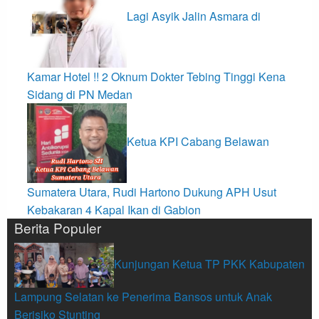
Lagi Asyik Jalin Asmara di
Kamar Hotel !! 2 Oknum Dokter Tebing Tinggi Kena
Sidang di PN Medan
Ketua KPI Cabang Belawan
Sumatera Utara, Rudi Hartono Dukung APH Usut
Kebakaran 4 Kapal Ikan di Gabion
Berita Populer
Kunjungan Ketua TP PKK Kabupaten
Lampung Selatan ke Penerima Bansos untuk Anak
Berisiko Stunting