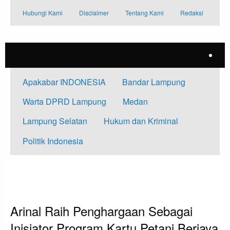
Skip
Hubungi Kami
Disclaimer
Tentang Kami
Redaksi
to
content
Apakabar INDONESIA
Bandar Lampung
Warta DPRD Lampung
Medan
Lampung Selatan
Hukum dan Kriminal
Politik Indonesia
HOMEPAGE
APAKABAR INDONESIA
ARINAL RAIH PENGHARGAAN SEBAGAI INISIATOR PROGRAM KARTU
PETANI BERJAYA DARI PWI PROVINSI LAMPUNG
Apakabar INDONESIA
Bandar Lampung
Arinal Raih Penghargaan Sebagai
Inisiator Program Kartu Petani Berjaya