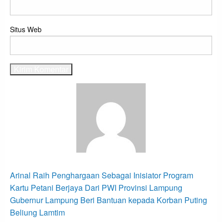
Situs Web
View all posts
Navigasi
Previous
Arinal Raih Penghargaan Sebagai Inisiator Program
Post
pos
Kartu Petani Berjaya Dari PWI Provinsi Lampung
Next
Gubernur Lampung Beri Bantuan kepada Korban Puting
Post
Beliung Lamtim