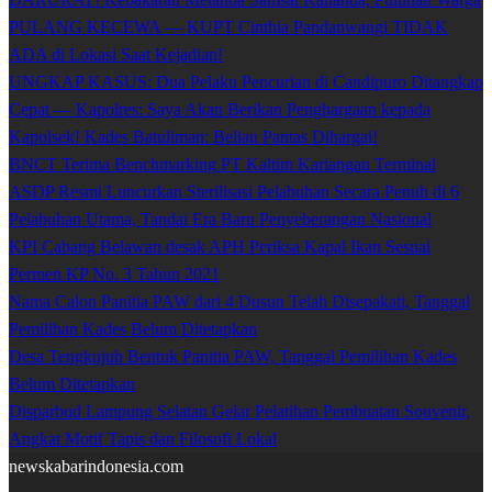
PULANG KECEWA — KUPT Cinthia Pandanwangi TIDAK
ADA di Lokasi Saat Kejadian!
UNGKAP KASUS: Dua Pelaku Pencurian di Candipuro Ditangkap
Cepat — Kapolres: Saya Akan Berikan Penghargaan kepada
Kapolsek! Kades Batuliman: Beliau Pantas Dihargai!
BNCT Terima Benchmarking PT Kaltim Kariangau Terminal
ASDP Resmi Luncurkan Sterilisasi Pelabuhan Secara Penuh di 6
Pelabuhan Utama, Tandai Era Baru Penyeberangan Nasional
KPI Cabang Belawan desak APH Periksa Kapal Ikan Sesuai
Permen KP No. 3 Tahun 2021
Nama Calon Panitia PAW dari 4 Dusun Telah Disepakati, Tanggal
Pemilihan Kades Belum Ditetapkan
Desa Tengkujuh Bentuk Panitia PAW, Tanggal Pemilihan Kades
Belum Ditetapkan
Disparbud Lampung Selatan Gelar Pelatihan Pembuatan Souvenir,
Angkat Motif Tapis dan Filosofi Lokal
newskabarindonesia.com