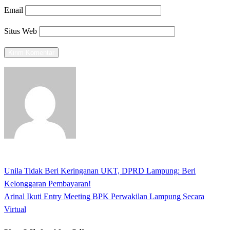
Email
Situs Web
View all posts
Previous
Unila Tidak Beri Keringanan UKT, DPRD Lampung: Beri
Navigasi
Post
Kelonggaran Pembayaran!
pos
Next
Arinal Ikuti Entry Meeting BPK Perwakilan Lampung Secara
Post
Virtual