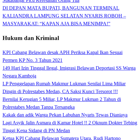
Sukabanjar Picu Keresahan Orang Tua
DI DEPAN MATA BUPATI, BANGUNAN TERMINAL
KALIANDRA LAMPUNG SELATAN NYARIS ROBOH –
MASYARAKAT: “KAPAN AJA BISA MENIMPA!”
Hukum dan Kriminal
KPI Cabang Belawan desak APH Periksa Kapal Ikan Sesuai
Permen KP No. 3 Tahun 2021
149 Hari Izin Tinggal Ilegal, Imigrasi Belawan Deportasi SS Warga
Negara Kamboja
LP Penggelapan Rumah Makmur Lukman Senilai Lima Miliar
Dingin di Polrestabes Medan, CA Saksi Kunci Tersorot !!!
Bernilai Kerugian 5 Miliar, LP Makmur Lukman 2 Tahun di
Polrestabes Medan Tanpa Tersangka
Kakak dan adik Warga Pekan Labuhan Nyaris Tewas Dianiaya
Lagi Asyik Jalin Asmara di Kamar Hotel !! 2 Oknum Dokter Tebing
Tinggi Kena Sidang di PN Medan
Ketua KPI Cabang Belawan Sumatera Utara, Rudi Hartono