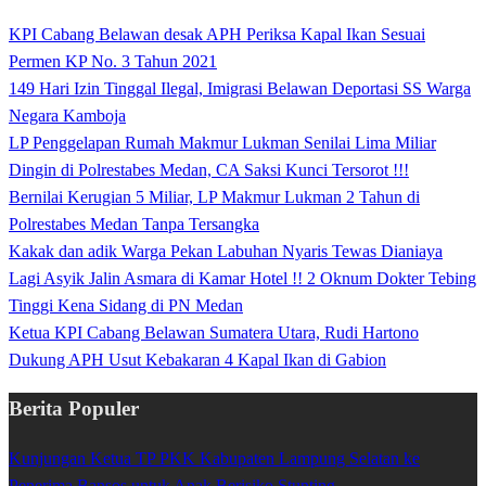
KPI Cabang Belawan desak APH Periksa Kapal Ikan Sesuai
Permen KP No. 3 Tahun 2021
149 Hari Izin Tinggal Ilegal, Imigrasi Belawan Deportasi SS Warga
Negara Kamboja
LP Penggelapan Rumah Makmur Lukman Senilai Lima Miliar
Dingin di Polrestabes Medan, CA Saksi Kunci Tersorot !!!
Bernilai Kerugian 5 Miliar, LP Makmur Lukman 2 Tahun di
Polrestabes Medan Tanpa Tersangka
Kakak dan adik Warga Pekan Labuhan Nyaris Tewas Dianiaya
Lagi Asyik Jalin Asmara di Kamar Hotel !! 2 Oknum Dokter Tebing
Tinggi Kena Sidang di PN Medan
Ketua KPI Cabang Belawan Sumatera Utara, Rudi Hartono
Dukung APH Usut Kebakaran 4 Kapal Ikan di Gabion
Berita Populer
Kunjungan Ketua TP PKK Kabupaten Lampung Selatan ke
Penerima Bansos untuk Anak Berisiko Stunting