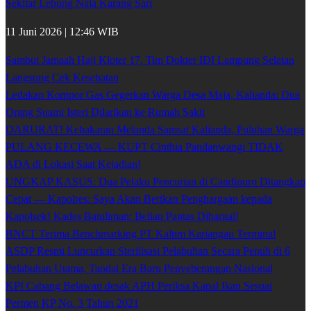
Sekitar Lebung Nala Karang Sari
11 Juni 2026 | 12:46 WIB
Sambut Jamaah Haji Kloter 17, Tim Dokter IDI Lampung Selatan
Langsung Cek Kesehatan
Ledakan Kompor Gas Gegerkan Warga Desa Maja, Kalianda: Dua
Orang Suami Isteri Dilarikan ke Rumah Sakit
DARURAT! Kebakaran Melanda Samsat Kalianda, Puluhan Warga
PULANG KECEWA — KUPT Cinthia Pandanwangi TIDAK
ADA di Lokasi Saat Kejadian!
UNGKAP KASUS: Dua Pelaku Pencurian di Candipuro Ditangkap
Cepat — Kapolres: Saya Akan Berikan Penghargaan kepada
Kapolsek! Kades Batuliman: Beliau Pantas Dihargai!
BNCT Terima Benchmarking PT Kaltim Kariangau Terminal
ASDP Resmi Luncurkan Sterilisasi Pelabuhan Secara Penuh di 6
Pelabuhan Utama, Tandai Era Baru Penyeberangan Nasional
KPI Cabang Belawan desak APH Periksa Kapal Ikan Sesuai
Permen KP No. 3 Tahun 2021