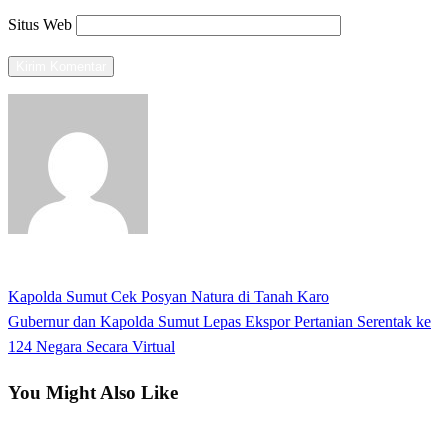
Situs Web
View all posts
Previous
Kapolda Sumut Cek Posyan Natura di Tanah Karo
Navigasi
Post
Next
Gubernur dan Kapolda Sumut Lepas Ekspor Pertanian Serentak ke
pos
Post
124 Negara Secara Virtual
You Might Also Like
Apakabar INDONESIA