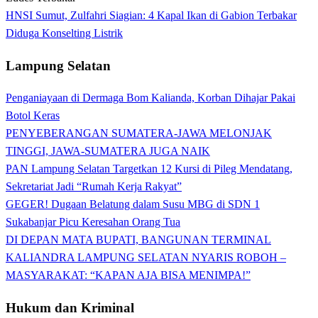
HNSI Sumut, Zulfahri Siagian: 4 Kapal Ikan di Gabion Terbakar
Diduga Konselting Listrik
Lampung Selatan
Penganiayaan di Dermaga Bom Kalianda, Korban Dihajar Pakai
Botol Keras
PENYEBERANGAN SUMATERA-JAWA MELONJAK
TINGGI, JAWA-SUMATERA JUGA NAIK
PAN Lampung Selatan Targetkan 12 Kursi di Pileg Mendatang,
Sekretariat Jadi “Rumah Kerja Rakyat”
GEGER! Dugaan Belatung dalam Susu MBG di SDN 1
Sukabanjar Picu Keresahan Orang Tua
DI DEPAN MATA BUPATI, BANGUNAN TERMINAL
KALIANDRA LAMPUNG SELATAN NYARIS ROBOH –
MASYARAKAT: “KAPAN AJA BISA MENIMPA!”
Hukum dan Kriminal