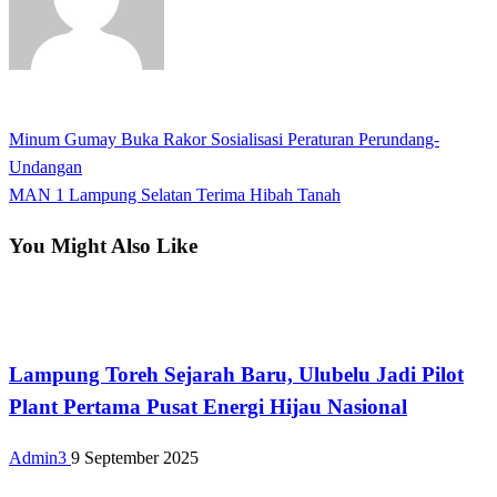
View all posts
Previous
Minum Gumay Buka Rakor Sosialisasi Peraturan Perundang-
Navigasi
Post
Undangan
pos
Next
MAN 1 Lampung Selatan Terima Hibah Tanah
Post
You Might Also Like
Bandar Lampung
Lampung Toreh Sejarah Baru, Ulubelu Jadi Pilot
Plant Pertama Pusat Energi Hijau Nasional
Admin3
9 September 2025