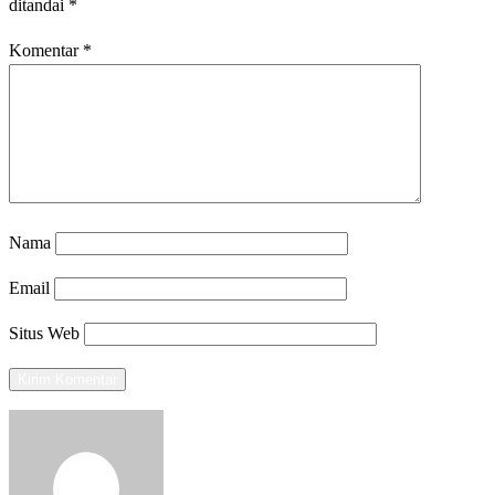
ditandai
*
Komentar
*
Nama
Email
Situs Web