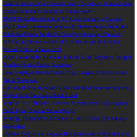
Ledakan Kompor Gas Gegerkan Warga Desa Maja, Kalianda: Dua
Orang Suami Isteri Dilarikan ke Rumah Sakit
BNCT Terima Benchmarking PT Kaltim Kariangau Terminal
ASDP Resmi Luncurkan Sterilisasi Pelabuhan Secara Penuh di 6
Pelabuhan Utama, Tandai Era Baru Penyeberangan Nasional
KPI Cabang Belawan desak APH Periksa Kapal Ikan Sesuai
Permen KP No. 3 Tahun 2021
Nama Calon Panitia PAW dari 4 Dusun Telah Disepakati, Tanggal
Pemilihan Kades Belum Ditetapkan
Desa Tengkujuh Bentuk Panitia PAW, Tanggal Pemilihan Kades
Belum Ditetapkan
Disparbud Lampung Selatan Gelar Pelatihan Pembuatan Souvenir,
Angkat Motif Tapis dan Filosofi Lokal
Semarak HUT RI ke-81, Karnaval Perdana Antar Lingkungan di
Bumi Agung Dipadati Ribuan Warga
Semangat Hidup Sehat, Kodaeral I Gelar Car Free Day Rangkul
Masyarakat
Layanan Eazy Paspor, Imigrasi Belawan Layani Pemohon Rawat