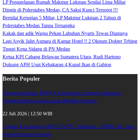
LP Penggelapan Rumah Makmur Lukman Senilai Lima Miliar
Dingin di Polrestabes Medan, CA Saksi Kunci Tersorot !!!
Bernilai Kerugian 5 Miliar, LP Makmur Lukman 2 Tahun di
Polrestabes Medan Tanpa Tersangka
Kakak dan adik Warga Pekan Labuhan Nyaris Tewas Dianiaya
Lagi Asyik Jalin Asmara di Kamar Hotel !! 2 Oknum Dokter Tebing
Tinggi Kena Sidang di PN Medan
Ketua KPI Cabang Belawan Sumatera Utara, Rudi Hartono
Dukung APH Usut Kebakaran 4 Kapal Ikan di Gabion
Berita Populer
Kunjungan Ketua TP PKK Kabupaten Lampung Selatan ke
Penerima Bansos untuk Anak Berisiko Stunting
22 Juli 2026 | 12:50 WIB
Dugaan Kecurangan SPMB SMPN 1 Kalianda, OKP KAPI Lapor
Kejari Lampung Selatan