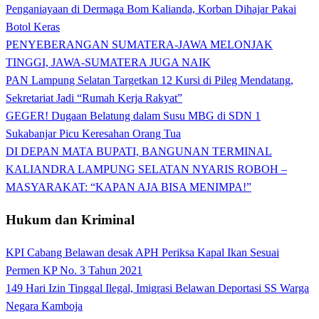
Penganiayaan di Dermaga Bom Kalianda, Korban Dihajar Pakai
Botol Keras
PENYEBERANGAN SUMATERA-JAWA MELONJAK
TINGGI, JAWA-SUMATERA JUGA NAIK
PAN Lampung Selatan Targetkan 12 Kursi di Pileg Mendatang,
Sekretariat Jadi “Rumah Kerja Rakyat”
GEGER! Dugaan Belatung dalam Susu MBG di SDN 1
Sukabanjar Picu Keresahan Orang Tua
DI DEPAN MATA BUPATI, BANGUNAN TERMINAL
KALIANDRA LAMPUNG SELATAN NYARIS ROBOH –
MASYARAKAT: “KAPAN AJA BISA MENIMPA!”
Hukum dan Kriminal
KPI Cabang Belawan desak APH Periksa Kapal Ikan Sesuai
Permen KP No. 3 Tahun 2021
149 Hari Izin Tinggal Ilegal, Imigrasi Belawan Deportasi SS Warga
Negara Kamboja