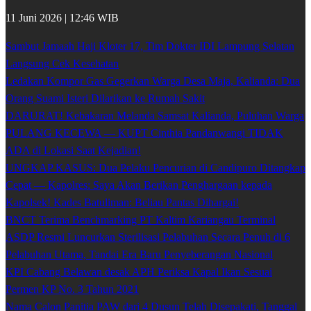
11 Juni 2026 | 12:46 WIB
Sambut Jamaah Haji Kloter 17, Tim Dokter IDI Lampung Selatan
Langsung Cek Kesehatan
Ledakan Kompor Gas Gegerkan Warga Desa Maja, Kalianda: Dua
Orang Suami Isteri Dilarikan ke Rumah Sakit
DARURAT! Kebakaran Melanda Samsat Kalianda, Puluhan Warga
PULANG KECEWA — KUPT Cinthia Pandanwangi TIDAK
ADA di Lokasi Saat Kejadian!
UNGKAP KASUS: Dua Pelaku Pencurian di Candipuro Ditangkap
Cepat — Kapolres: Saya Akan Berikan Penghargaan kepada
Kapolsek! Kades Batuliman: Beliau Pantas Dihargai!
BNCT Terima Benchmarking PT Kaltim Kariangau Terminal
ASDP Resmi Luncurkan Sterilisasi Pelabuhan Secara Penuh di 6
Pelabuhan Utama, Tandai Era Baru Penyeberangan Nasional
KPI Cabang Belawan desak APH Periksa Kapal Ikan Sesuai
Permen KP No. 3 Tahun 2021
Nama Calon Panitia PAW dari 4 Dusun Telah Disepakati, Tanggal