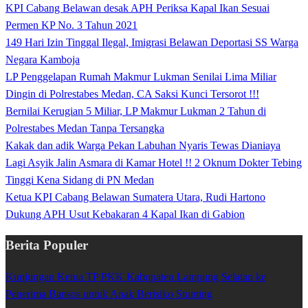
KPI Cabang Belawan desak APH Periksa Kapal Ikan Sesuai
Permen KP No. 3 Tahun 2021
149 Hari Izin Tinggal Ilegal, Imigrasi Belawan Deportasi SS Warga
Negara Kamboja
LP Penggelapan Rumah Makmur Lukman Senilai Lima Miliar
Dingin di Polrestabes Medan, CA Saksi Kunci Tersorot !!!
Bernilai Kerugian 5 Miliar, LP Makmur Lukman 2 Tahun di
Polrestabes Medan Tanpa Tersangka
Kakak dan adik Warga Pekan Labuhan Nyaris Tewas Dianiaya
Lagi Asyik Jalin Asmara di Kamar Hotel !! 2 Oknum Dokter Tebing
Tinggi Kena Sidang di PN Medan
Ketua KPI Cabang Belawan Sumatera Utara, Rudi Hartono
Dukung APH Usut Kebakaran 4 Kapal Ikan di Gabion
Berita Populer
Kunjungan Ketua TP PKK Kabupaten Lampung Selatan ke
Penerima Bansos untuk Anak Berisiko Stunting