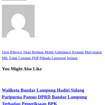
View all posts
Previous
Deni Ribowo Akan Berikan Mobil Ambulance Kepada Masyarakat
Navigasi
Post
Next
MK Tolak Gugatan PHP Pilkada Lampung Selatan
pos
Post
You Might Also Like
Bandar Lampung
Walikota Bandar Lampung Hadiri Sidang
Paripurna Pansus DPRD Bandar Lampung
Terhadap Pemeriksaan BPK