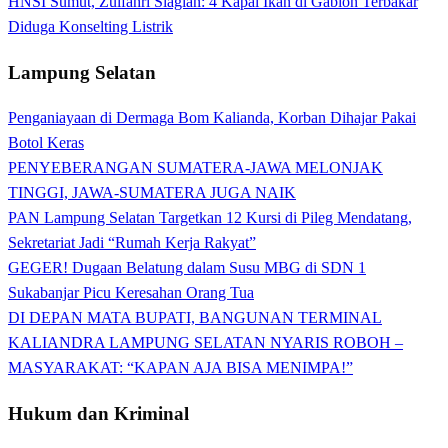
HNSI Sumut, Zulfahri Siagian: 4 Kapal Ikan di Gabion Terbakar
Diduga Konselting Listrik
Lampung Selatan
Penganiayaan di Dermaga Bom Kalianda, Korban Dihajar Pakai
Botol Keras
PENYEBERANGAN SUMATERA-JAWA MELONJAK
TINGGI, JAWA-SUMATERA JUGA NAIK
PAN Lampung Selatan Targetkan 12 Kursi di Pileg Mendatang,
Sekretariat Jadi “Rumah Kerja Rakyat”
GEGER! Dugaan Belatung dalam Susu MBG di SDN 1
Sukabanjar Picu Keresahan Orang Tua
DI DEPAN MATA BUPATI, BANGUNAN TERMINAL
KALIANDRA LAMPUNG SELATAN NYARIS ROBOH –
MASYARAKAT: “KAPAN AJA BISA MENIMPA!”
Hukum dan Kriminal