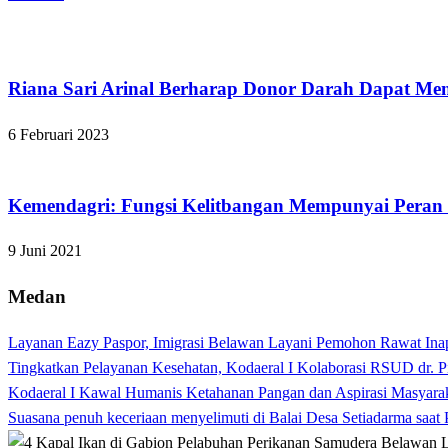
Bandar Lampung
Riana Sari Arinal Berharap Donor Darah Dapat
6 Februari 2023
Apakabar INDONESIA
Kemendagri: Fungsi Kelitbangan Mempunyai Peran 
9 Juni 2021
Medan
Layanan Eazy Paspor, Imigrasi Belawan Layani Pemohon Rawat Ina
Tingkatkan Pelayanan Kesehatan, Kodaeral I Kolaborasi RSUD dr. P
Kodaeral I Kawal Humanis Ketahanan Pangan dan Aspirasi Masyara
Suasana penuh keceriaan menyelimuti di Balai Desa Setiadarma saa