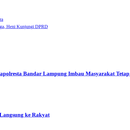
ra
rga, Heni Kunjungi DPRD
 Kapolresta Bandar Lampung Imbau Masyarakat Tetap
Langsung ke Rakyat