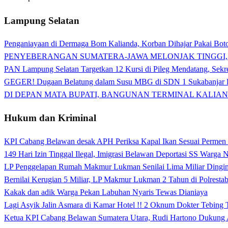
Lampung Selatan
Penganiayaan di Dermaga Bom Kalianda, Korban Dihajar Pakai Boto
PENYEBERANGAN SUMATERA-JAWA MELONJAK TINGGI,
PAN Lampung Selatan Targetkan 12 Kursi di Pileg Mendatang, Sekre
GEGER! Dugaan Belatung dalam Susu MBG di SDN 1 Sukabanjar P
DI DEPAN MATA BUPATI, BANGUNAN TERMINAL KALIAN
Hukum dan Kriminal
KPI Cabang Belawan desak APH Periksa Kapal Ikan Sesuai Permen
149 Hari Izin Tinggal Ilegal, Imigrasi Belawan Deportasi SS Warga
LP Penggelapan Rumah Makmur Lukman Senilai Lima Miliar Dingin d
Bernilai Kerugian 5 Miliar, LP Makmur Lukman 2 Tahun di Polrest
Kakak dan adik Warga Pekan Labuhan Nyaris Tewas Dianiaya
Lagi Asyik Jalin Asmara di Kamar Hotel !! 2 Oknum Dokter Tebing
Ketua KPI Cabang Belawan Sumatera Utara, Rudi Hartono Dukung 