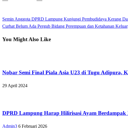
View all posts
Previous
Semin Anggota DPRD Lampung Kunjungi Pembudidaya Kerang Da
Navigasi
Post
Next
Curhat Belum Ada Pergub Bidang Perempuan dan Ketahanan Kelua
pos
Post
You Might Also Like
Bandar Lampung
Nobar Semi Final Piala Asia U23 di Tugu Adipura,
29 April 2024
Bandar Lampung
DPRD Lampung Harap Hilirisasi Ayam Berdampak 
Admin3
6 Februari 2026