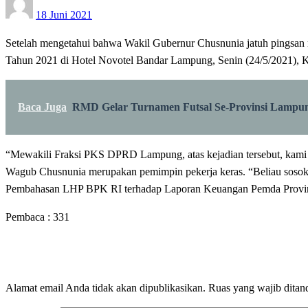
18 Juni 2021
on
Setelah mengetahui bahwa Wakil Gubernur Chusnunia jatuh pingsan m
Tahun 2021 di Hotel Novotel Bandar Lampung, Senin (24/5/2021)
Baca Juga
RMD Gelar Turnamen Futsal Se-Provinsi Lampu
“Mewakili Fraksi PKS DPRD Lampung, atas kejadian tersebut, kami 
Wagub Chusnunia merupakan pemimpin pekerja keras. “Beliau sosok 
Pembahasan LHP BPK RI terhadap Laporan Keuangan Pemda Provins
Pembaca :
331
LEAVE A RESPONSE
Alamat email Anda tidak akan dipublikasikan.
Ruas yang wajib ditan