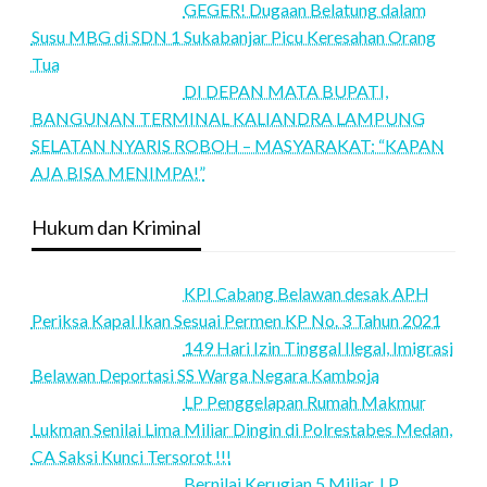
GEGER! Dugaan Belatung dalam
Susu MBG di SDN 1 Sukabanjar Picu Keresahan Orang
Tua
DI DEPAN MATA BUPATI,
BANGUNAN TERMINAL KALIANDRA LAMPUNG
SELATAN NYARIS ROBOH – MASYARAKAT: “KAPAN
AJA BISA MENIMPA!”
Hukum dan Kriminal
KPI Cabang Belawan desak APH
Periksa Kapal Ikan Sesuai Permen KP No. 3 Tahun 2021
149 Hari Izin Tinggal Ilegal, Imigrasi
Belawan Deportasi SS Warga Negara Kamboja
LP Penggelapan Rumah Makmur
Lukman Senilai Lima Miliar Dingin di Polrestabes Medan,
CA Saksi Kunci Tersorot !!!
Bernilai Kerugian 5 Miliar, LP