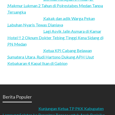
Makmur Lukman 2 Tahun di Polrestabes Medan Tanpa
Tersangka
Kakak dan adik Warga Pekan
Labuhan Nyaris Tewas Dianiaya
Lagi Asyik Jalin Asmara di Kamar
Hotel !! 2 Oknum Dokter Tebing Tinggi Kena Sidang di
PN Medan
Ketua KPI Cabang Belawan
Sumatera Utara, Rudi Hartono Dukung APH Usut
Kebakaran 4 Kapal Ikan di Gabion
Berita Populer
Kunjungan Ketua TP PKK Kabupaten
Lampung Selatan ke Penerima Bansos untuk Anak Berisiko