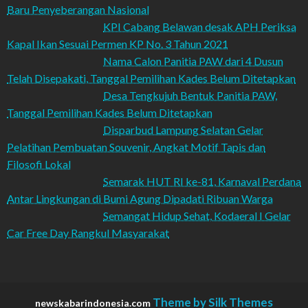
Baru Penyeberangan Nasional
KPI Cabang Belawan desak APH Periksa
Kapal Ikan Sesuai Permen KP No. 3 Tahun 2021
Nama Calon Panitia PAW dari 4 Dusun
Telah Disepakati, Tanggal Pemilihan Kades Belum Ditetapkan
Desa Tengkujuh Bentuk Panitia PAW,
Tanggal Pemilihan Kades Belum Ditetapkan
Disparbud Lampung Selatan Gelar
Pelatihan Pembuatan Souvenir, Angkat Motif Tapis dan
Filosofi Lokal
Semarak HUT RI ke-81, Karnaval Perdana
Antar Lingkungan di Bumi Agung Dipadati Ribuan Warga
Semangat Hidup Sehat, Kodaeral I Gelar
Car Free Day Rangkul Masyarakat
Theme by Silk Themes
newskabarindonesia.com