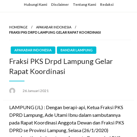
Skip
Hubungi Kami
Disclaimer
Tentang Kami
Redaksi
to
content
HOMEPAGE
APAKABAR INDONESIA
FRAKSI PKS DRPD LAMPUNG GELAR RAPAT KOORDINASI
APAKABAR INDONESIA
BANDAR LAMPUNG
Fraksi PKS Drpd Lampung Gelar
Rapat Koordinasi
Posted
26 Januari 2021
on
LAMPUNG (JL) : Dengan berapi-api, Ketua Fraksi PKS
DPRD Lampung, Ade Utami Ibnu dalam sambutannya
pada Rapat Koordinasi Anggota Dewan dan Fraksi PKS
DPRD se Provinsi Lampung, Selasa (26/1/2020)