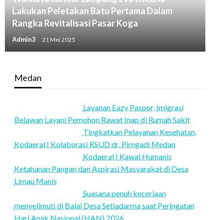
Lakukan Peletakan Batu Pertama Dalam
Rangka Revitalisasi Pasar Koga
Admin3
21 Mei 2025
Medan
Layanan Eazy Paspor, Imigrasi
Belawan Layani Pemohon Rawat Inap di Rumah Sakit
Tingkatkan Pelayanan Kesehatan,
Kodaeral I Kolaborasi RSUD dr. Pirngadi Medan‎
Kodaeral I Kawal Humanis
Ketahanan Pangan dan Aspirasi Masyarakat di Desa
Limau Manis
Suasana penuh keceriaan
menyelimuti di Balai Desa Setiadarma saat Peringatan
Hari Anak Nasional (HAN) 2026