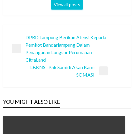
View all posts
Navigasi
DPRD Lampung Berikan Atensi Kepada
Pemkot Bandarlampung Dalam
pos
Previous
Penanganan Longsor Perumahan
Post
CitraLand
LBKNS : Pak Samidi Akan Kami
Next
SOMASI
Post
YOU MIGHT ALSO LIKE