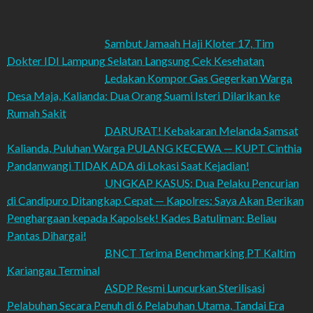
Sambut Jamaah Haji Kloter 17, Tim
Dokter IDI Lampung Selatan Langsung Cek Kesehatan
Ledakan Kompor Gas Gegerkan Warga
Desa Maja, Kalianda: Dua Orang Suami Isteri Dilarikan ke
Rumah Sakit
DARURAT! Kebakaran Melanda Samsat
Kalianda, Puluhan Warga PULANG KECEWA — KUPT Cinthia
Pandanwangi TIDAK ADA di Lokasi Saat Kejadian!
UNGKAP KASUS: Dua Pelaku Pencurian
di Candipuro Ditangkap Cepat — Kapolres: Saya Akan Berikan
Penghargaan kepada Kapolsek! Kades Batuliman: Beliau
Pantas Dihargai!
BNCT Terima Benchmarking PT Kaltim
Kariangau Terminal
ASDP Resmi Luncurkan Sterilisasi
Pelabuhan Secara Penuh di 6 Pelabuhan Utama, Tandai Era