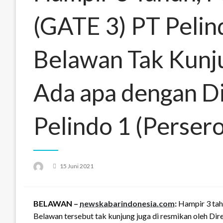
(GATE 3) PT Pelin
Belawan Tak Kunju
Ada apa dengan D
Pelindo 1 (Persero
Posted
15 Juni 2021
on
BELAWAN –
newskabarindonesia.com
:
Hampir 3 tah
Belawan tersebut tak kunjung juga di resmikan oleh Dir