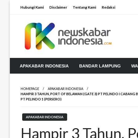
Skip
Hubungi Kami
Disclaimer
Tentang Kami
Redaksi
to
content
APAKABAR INDONESIA
BANDAR LAMPUNG
WA
HOMEPAGE
APAKABAR INDONESIA
HAMPIR 3 TAHUN, PORT OF BELAWAN (GATE 3) PT PELINDO I CABAN
PT PELINDO 1 (PERSERO)
APAKABAR INDONESIA
Hampir 3 Tahun, P