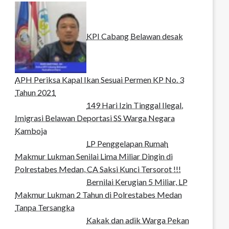
KPI Cabang Belawan desak
APH Periksa Kapal Ikan Sesuai Permen KP No. 3
Tahun 2021
149 Hari Izin Tinggal Ilegal,
Imigrasi Belawan Deportasi SS Warga Negara
Kamboja
LP Penggelapan Rumah
Makmur Lukman Senilai Lima Miliar Dingin di
Polrestabes Medan, CA Saksi Kunci Tersorot !!!
Bernilai Kerugian 5 Miliar, LP
Makmur Lukman 2 Tahun di Polrestabes Medan
Tanpa Tersangka
Kakak dan adik Warga Pekan