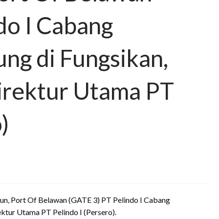
do I Cabang
ng di Fungsikan,
irektur Utama PT
)
un, Port Of Belawan (GATE 3) PT Pelindo I Cabang
ektur Utama PT Pelindo I (Persero).