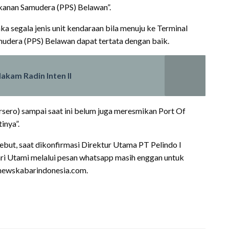
kanan Samudera (PPS) Belawan”.
a segala jenis unit kendaraan bila menuju ke Terminal
udera (PPS) Belawan dapat tertata dengan baik.
kam Radin Inten II
rsero) sampai saat ini belum juga meresmikan Port Of
inya”.
ebut, saat dikonfirmasi Direktur Utama PT Pelindo I
Sari Utami melalui pesan whatsapp masih enggan untuk
newskabarindonesia.com.