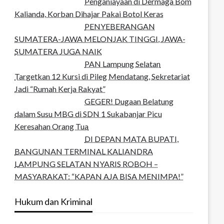
Penganiayaan di Dermaga Bom
Kalianda, Korban Dihajar Pakai Botol Keras
PENYEBERANGAN
SUMATERA-JAWA MELONJAK TINGGI, JAWA-
SUMATERA JUGA NAIK
PAN Lampung Selatan
Targetkan 12 Kursi di Pileg Mendatang, Sekretariat
Jadi “Rumah Kerja Rakyat”
GEGER! Dugaan Belatung
dalam Susu MBG di SDN 1 Sukabanjar Picu
Keresahan Orang Tua
DI DEPAN MATA BUPATI,
BANGUNAN TERMINAL KALIANDRA
LAMPUNG SELATAN NYARIS ROBOH –
MASYARAKAT: “KAPAN AJA BISA MENIMPA!”
Hukum dan Kriminal