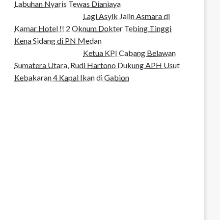
Labuhan Nyaris Tewas Dianiaya
Lagi Asyik Jalin Asmara di
Kamar Hotel !! 2 Oknum Dokter Tebing Tinggi
Kena Sidang di PN Medan
Ketua KPI Cabang Belawan
Sumatera Utara, Rudi Hartono Dukung APH Usut
Kebakaran 4 Kapal Ikan di Gabion