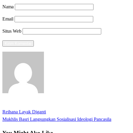
Nama
Email
Situs Web
View all posts
Previous
Reihana Layak Diganti
Navigasi
Post
Next
Mukhlis Basri Langsungkan Sosialisasi Ideologi Pancasila
pos
Post
You Might Also Like