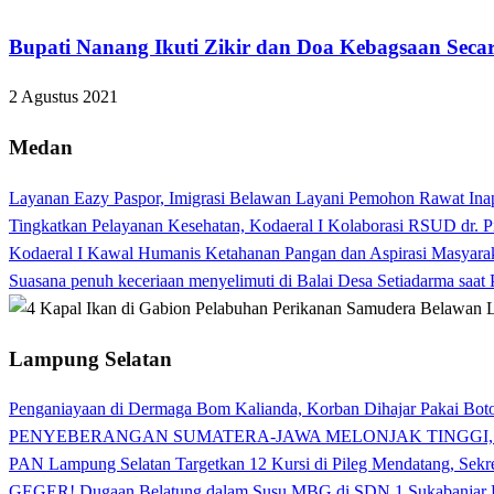
Bupati Nanang Ikuti Zikir dan Doa Kebagsaan Secar
2 Agustus 2021
Medan
Layanan Eazy Paspor, Imigrasi Belawan Layani Pemohon Rawat Ina
Tingkatkan Pelayanan Kesehatan, Kodaeral I Kolaborasi RSUD dr. P
Kodaeral I Kawal Humanis Ketahanan Pangan dan Aspirasi Masyara
Suasana penuh keceriaan menyelimuti di Balai Desa Setiadarma saa
Lampung Selatan
Penganiayaan di Dermaga Bom Kalianda, Korban Dihajar Pakai Boto
PENYEBERANGAN SUMATERA-JAWA MELONJAK TINGGI,
PAN Lampung Selatan Targetkan 12 Kursi di Pileg Mendatang, Sekre
GEGER! Dugaan Belatung dalam Susu MBG di SDN 1 Sukabanjar P