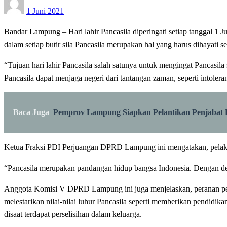
1 Juni 2021
on
Bandar Lampung – Hari lahir Pancasila diperingati setiap tanggal 1 J
dalam setiap butir sila Pancasila merupakan hal yang harus dihayati se
“Tujuan hari lahir Pancasila salah satunya untuk mengingat Pancasi
Pancasila dapat menjaga negeri dari tantangan zaman, seperti intolerans
Baca Juga
Pemprov Lampung Siapkan Pelantikan Penjabat 
Ketua Fraksi PDI Perjuangan DPRD Lampung ini mengatakan, pelaksa
“Pancasila merupakan pandangan hidup bangsa Indonesia. Dengan demi
Anggota Komisi V DPRD Lampung ini juga menjelaskan, peranan perem
melestarikan nilai-nilai luhur Pancasila seperti memberikan pendidi
disaat terdapat perselisihan dalam keluarga.