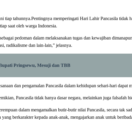
uni tiap tahunnya.Pentingnya memperingati Hari Lahir Pancasila tidak h
tiap saat oleh warga Indonesia.
la sebagai pedoman dalam melaksanakan tugas dan kewajiban dimanapun 
i, radikalisme dan lain-lain,” jelasnya.
Bupati Pringsewu, Mesuji dan TBB
naan dan pengamalan Pancasila dalam kehidupan sehari-hari dapat m
kian, Pancasila tidak hanya dasar negara, melainkan juga falsafah hi
puan dalam mengamalkan butir-butir nilai Pancasila, secara tak sad
kan yang berkarakter kepada anak-anak, mengajarkan anak untuk beriba