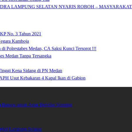
DRA LAMPUNG SELATAN NYARIS ROBOH – MASYARAKAT: 
 KP No. 3 Tahun 2021
 Negara Kamboja
i Polrestabes Medan, CA Saksi Kunci Tersorot !!!
abes Medan Tanpa Tersangka
 Tinggi Kena Sidang di PN Medan
APH Usut Kebakaran 4 Kapal Ikan di Gabion
Bansos untuk Anak Berisiko Stunting
ari Lampung Selatan