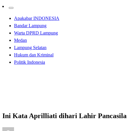
Apakabar INDONESIA
Bandar Lampung
Warta DPRD Lampung
Medan
Lampung Selatan
Hukum dan Kriminal
Politik Indonesia
Homepage
Apakabar INDONESIA
Ini Kata Aprilliati dihari Lahir Pancasila
Apakabar INDONESIA
Bandar Lampung
Ini Kata Aprilliati dihari Lahir Pancasila
Posted