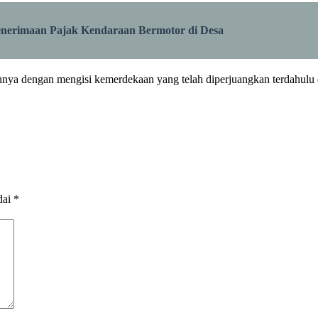
nerimaan Pajak Kendaraan Bermotor di Desa
nnya dengan mengisi kemerdekaan yang telah diperjuangkan terdahulu 
dai
*