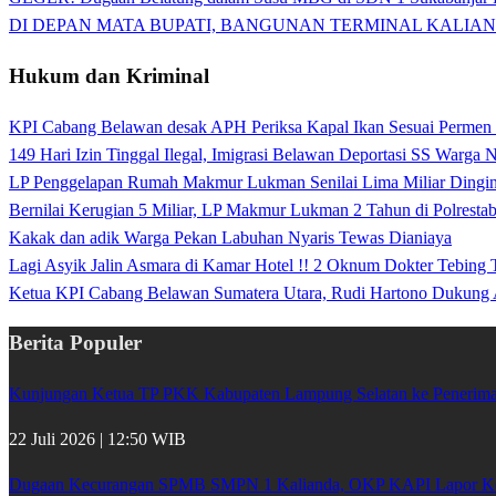
DI DEPAN MATA BUPATI, BANGUNAN TERMINAL KALIAN
Hukum dan Kriminal
KPI Cabang Belawan desak APH Periksa Kapal Ikan Sesuai Permen
149 Hari Izin Tinggal Ilegal, Imigrasi Belawan Deportasi SS Warga
LP Penggelapan Rumah Makmur Lukman Senilai Lima Miliar Dingin d
Bernilai Kerugian 5 Miliar, LP Makmur Lukman 2 Tahun di Polrest
Kakak dan adik Warga Pekan Labuhan Nyaris Tewas Dianiaya
Lagi Asyik Jalin Asmara di Kamar Hotel !! 2 Oknum Dokter Tebing
Ketua KPI Cabang Belawan Sumatera Utara, Rudi Hartono Dukung 
Berita Populer
Kunjungan Ketua TP PKK Kabupaten Lampung Selatan ke Penerima 
22 Juli 2026 | 12:50 WIB
Dugaan Kecurangan SPMB SMPN 1 Kalianda, OKP KAPI Lapor Kej