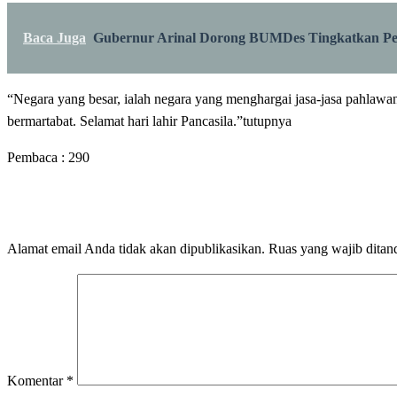
Baca Juga
Gubernur Arinal Dorong BUMDes Tingkatkan Pe
“Negara yang besar, ialah negara yang menghargai jasa-jasa pahlawa
bermartabat. Selamat hari lahir Pancasila.”tutupnya
Pembaca :
290
LEAVE A RESPONSE
Alamat email Anda tidak akan dipublikasikan.
Ruas yang wajib ditan
Komentar
*