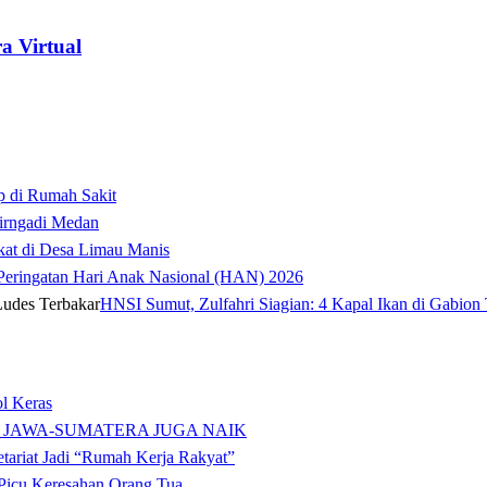
a Virtual
p di Rumah Sakit
irngadi Medan‎
kat di Desa Limau Manis
t Peringatan Hari Anak Nasional (HAN) 2026
HNSI Sumut, Zulfahri Siagian: 4 Kapal Ikan di Gabion 
l Keras
 JAWA-SUMATERA JUGA NAIK
tariat Jadi “Rumah Kerja Rakyat”
icu Keresahan Orang Tua