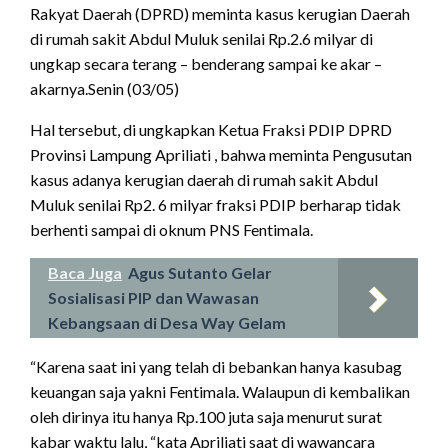
Rakyat Daerah (DPRD) meminta kasus kerugian Daerah
di rumah sakit Abdul Muluk senilai Rp.2.6 milyar di
ungkap secara terang – benderang sampai ke akar –
akarnya.Senin (03/05)
Hal tersebut, di ungkapkan Ketua Fraksi PDIP DPRD
Provinsi Lampung Apriliati , bahwa meminta Pengusutan
kasus adanya kerugian daerah di rumah sakit Abdul
Muluk senilai Rp2. 6 milyar fraksi PDIP berharap tidak
berhenti sampai di oknum PNS Fentimala.
Baca Juga
Agus Sutanto Gelar
Sosialisasi PIP dan Wawasan
Kebangsaan di Desa Way Gelam
“Karena saat ini yang telah di bebankan hanya kasubag
keuangan saja yakni Fentimala. Walaupun di kembalikan
oleh dirinya itu hanya Rp.100 juta saja menurut surat
kabar waktu lalu, “kata Apriliati saat di wawancara