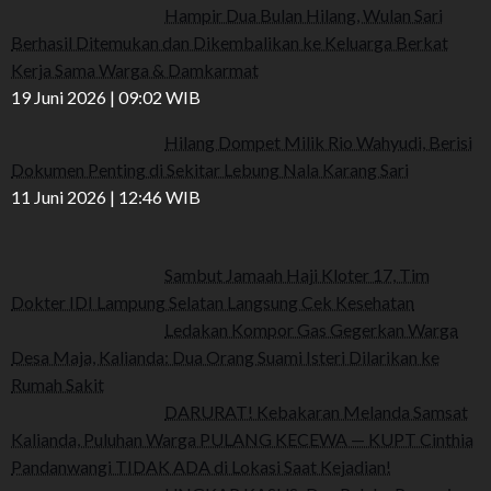
Hampir Dua Bulan Hilang, Wulan Sari
Berhasil Ditemukan dan Dikembalikan ke Keluarga Berkat
Kerja Sama Warga & Damkarmat
19 Juni 2026 | 09:02 WIB
Hilang Dompet Milik Rio Wahyudi, Berisi
Dokumen Penting di Sekitar Lebung Nala Karang Sari
11 Juni 2026 | 12:46 WIB
Sambut Jamaah Haji Kloter 17, Tim
Dokter IDI Lampung Selatan Langsung Cek Kesehatan
Ledakan Kompor Gas Gegerkan Warga
Desa Maja, Kalianda: Dua Orang Suami Isteri Dilarikan ke
Rumah Sakit
DARURAT! Kebakaran Melanda Samsat
Kalianda, Puluhan Warga PULANG KECEWA — KUPT Cinthia
Pandanwangi TIDAK ADA di Lokasi Saat Kejadian!