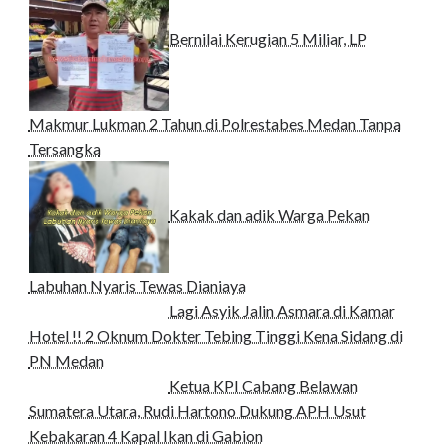
Bernilai Kerugian 5 Miliar, LP
Makmur Lukman 2 Tahun di Polrestabes Medan Tanpa
Tersangka
Kakak dan adik Warga Pekan
Labuhan Nyaris Tewas Dianiaya
Lagi Asyik Jalin Asmara di Kamar
Hotel !! 2 Oknum Dokter Tebing Tinggi Kena Sidang di
PN Medan
Ketua KPI Cabang Belawan
Sumatera Utara, Rudi Hartono Dukung APH Usut
Kebakaran 4 Kapal Ikan di Gabion