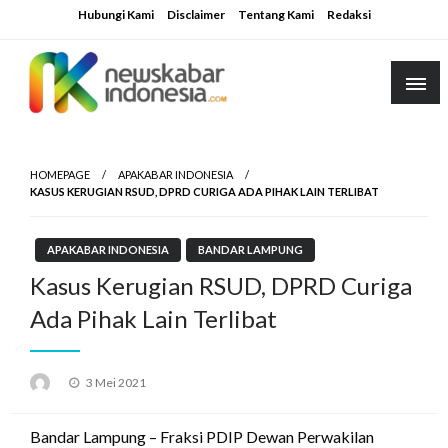
Skip
Hubungi Kami
Disclaimer
Tentang Kami
Redaksi
to
content
HOMEPAGE
APAKABAR INDONESIA
KASUS KERUGIAN RSUD, DPRD CURIGA ADA PIHAK LAIN TERLIBAT
APAKABAR INDONESIA
BANDAR LAMPUNG
Kasus Kerugian RSUD, DPRD Curiga
Ada Pihak Lain Terlibat
Posted
3 Mei 2021
on
Bandar Lampung – Fraksi PDIP Dewan Perwakilan