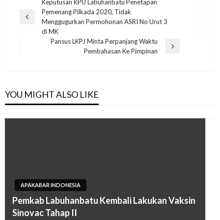
Navigasi
Keputusan KPU Labuhanbatu Penetapan
Pemenang Pilkada 2020, Tidak
pos
Previous
Menggugurkan Permohonan ASRI No Urut 3
Post
di MK
Pansus LKPJ Minta Perpanjang Waktu
Next
Pembahasan Ke Pimpinan
Post
YOU MIGHT ALSO LIKE
APAKABAR INDONESIA
Pemkab Labuhanbatu Kembali Lakukan Vaksin
Sinovac Tahap II