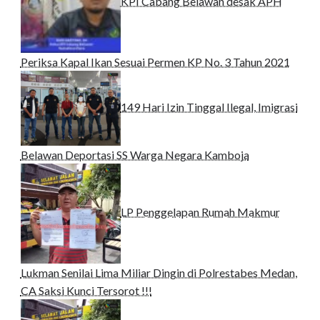
KPI Cabang Belawan desak APH
Periksa Kapal Ikan Sesuai Permen KP No. 3 Tahun 2021
149 Hari Izin Tinggal Ilegal, Imigrasi
Belawan Deportasi SS Warga Negara Kamboja
LP Penggelapan Rumah Makmur
Lukman Senilai Lima Miliar Dingin di Polrestabes Medan,
CA Saksi Kunci Tersorot !!!