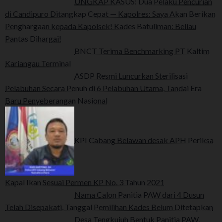
UNGKAP KASUS: Dua Pelaku Pencurian
di Candipuro Ditangkap Cepat — Kapolres: Saya Akan Berikan
Penghargaan kepada Kapolsek! Kades Batuliman: Beliau
Pantas Dihargai!
BNCT Terima Benchmarking PT Kaltim
Kariangau Terminal
ASDP Resmi Luncurkan Sterilisasi
Pelabuhan Secara Penuh di 6 Pelabuhan Utama, Tandai Era
Baru Penyeberangan Nasional
KPI Cabang Belawan desak APH Periksa
Kapal Ikan Sesuai Permen KP No. 3 Tahun 2021
Nama Calon Panitia PAW dari 4 Dusun
Telah Disepakati, Tanggal Pemilihan Kades Belum Ditetapkan
Desa Tengkujuh Bentuk Panitia PAW,