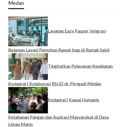
Medan
Layanan Eazy Paspor, Imigrasi
Belawan Layani Pemohon Rawat Inap di Rumah Sakit
Tingkatkan Pelayanan Kesehatan,
Kodaeral I Kolaborasi RSUD dr. Pirngadi Medan‎
Kodaeral I Kawal Humanis
Ketahanan Pangan dan Aspirasi Masyarakat di Desa
Limau Manis