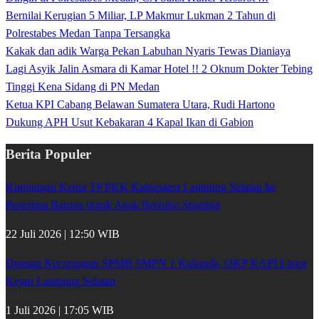
Bernilai Kerugian 5 Miliar, LP Makmur Lukman 2 Tahun di
Polrestabes Medan Tanpa Tersangka
Kakak dan adik Warga Pekan Labuhan Nyaris Tewas Dianiaya
Lagi Asyik Jalin Asmara di Kamar Hotel !! 2 Oknum Dokter Tebing
Tinggi Kena Sidang di PN Medan
Ketua KPI Cabang Belawan Sumatera Utara, Rudi Hartono
Dukung APH Usut Kebakaran 4 Kapal Ikan di Gabion
Berita Populer
Kunjungan Ketua TP PKK Kabupaten Lampung Selatan ke
Penerima Bansos untuk Anak Berisiko Stunting
22 Juli 2026 | 12:50 WIB
Dugaan Kecurangan SPMB SMPN 1 Kalianda, OKP KAPI Lapor
Kejari Lampung Selatan
1 Juli 2026 | 17:05 WIB