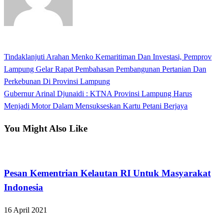
View all posts
Previous
Tindaklanjuti Arahan Menko Kemaritiman Dan Investasi, Pemprov
Navigasi
Post
Lampung Gelar Rapat Pembahasan Pembangunan Pertanian Dan
pos
Perkebunan Di Provinsi Lampung
Next
Gubernur Arinal Djunaidi : KTNA Provinsi Lampung Harus
Post
Menjadi Motor Dalam Mensukseskan Kartu Petani Berjaya
You Might Also Like
Apakabar INDONESIA
Pesan Kementrian Kelautan RI Untuk Masyarakat
Indonesia
16 April 2021