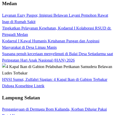
Medan
Layanan Eazy Paspor, Imigrasi Belawan Layani Pemohon Rawat
Inap di Rumah Sakit
Tingkatkan Pelayanan Kesehatan, Kodaeral I Kolaborasi RSUD dr.
Pirngadi Medan‎
Kodaeral I Kawal Humanis Ketahanan Pangan dan Aspirasi
Masyarakat di Desa Limau Manis
Suasana penuh keceriaan menyelimuti di Balai Desa Setiadarma saat
Peringatan Hari Anak Nasional (HAN) 2026
HNSI Sumut, Zulfahri Siagian: 4 Kapal Ikan di Gabion Terbakar
Diduga Konselting Listrik
Lampung Selatan
Penganiayaan di Dermaga Bom Kalianda, Korban Dihajar Pakai