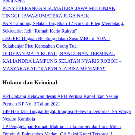
Botol Keras
PENYEBERANGAN SUMATERA-JAWA MELONJAK
TINGGI, JAWA-SUMATERA JUGA NAIK
PAN Lampung Selatan Targetkan 12 Kursi di Pileg Mendatang,
Sekretariat Jadi “Rumah Kerja Rakyat”
GEGER! Dugaan Belatung dalam Susu MBG di SDN 1
Sukabanjar Picu Keresahan Orang Tua
DI DEPAN MATA BUPATI, BANGUNAN TERMINAL
KALIANDRA LAMPUNG SELATAN NYARIS ROBOH –
MASYARAKAT: “KAPAN AJA BISA MENIMPA!”
Hukum dan Kriminal
KPI Cabang Belawan desak APH Periksa Kapal Ikan Sesuai
Permen KP No. 3 Tahun 2021
149 Hari Izin Tinggal Ilegal, Imigrasi Belawan Deportasi SS Warga
Negara Kamboja
LP Penggelapan Rumah Makmur Lukman Senilai Lima Miliar
Dingin di Polrestabes Medan, CA Saksi Kunci Tersorot !!!