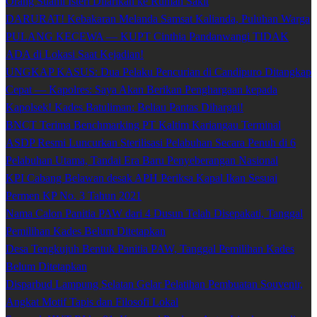
Orang Suami Isteri Dilarikan ke Rumah Sakit
DARURAT! Kebakaran Melanda Samsat Kalianda, Puluhan Warga
PULANG KECEWA — KUPT Cinthia Pandanwangi TIDAK
ADA di Lokasi Saat Kejadian!
UNGKAP KASUS: Dua Pelaku Pencurian di Candipuro Ditangkap
Cepat — Kapolres: Saya Akan Berikan Penghargaan kepada
Kapolsek! Kades Batuliman: Beliau Pantas Dihargai!
BNCT Terima Benchmarking PT Kaltim Kariangau Terminal
ASDP Resmi Luncurkan Sterilisasi Pelabuhan Secara Penuh di 6
Pelabuhan Utama, Tandai Era Baru Penyeberangan Nasional
KPI Cabang Belawan desak APH Periksa Kapal Ikan Sesuai
Permen KP No. 3 Tahun 2021
Nama Calon Panitia PAW dari 4 Dusun Telah Disepakati, Tanggal
Pemilihan Kades Belum Ditetapkan
Desa Tengkujuh Bentuk Panitia PAW, Tanggal Pemilihan Kades
Belum Ditetapkan
Disparbud Lampung Selatan Gelar Pelatihan Pembuatan Souvenir,
Angkat Motif Tapis dan Filosofi Lokal