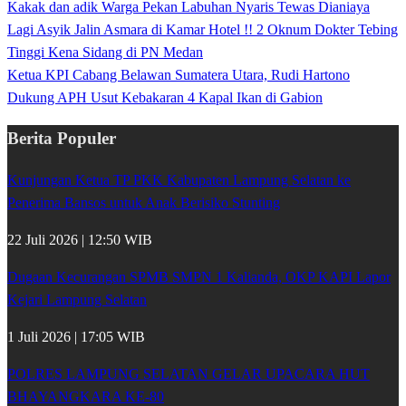
Kakak dan adik Warga Pekan Labuhan Nyaris Tewas Dianiaya
Lagi Asyik Jalin Asmara di Kamar Hotel !! 2 Oknum Dokter Tebing
Tinggi Kena Sidang di PN Medan
Ketua KPI Cabang Belawan Sumatera Utara, Rudi Hartono
Dukung APH Usut Kebakaran 4 Kapal Ikan di Gabion
Berita Populer
Kunjungan Ketua TP PKK Kabupaten Lampung Selatan ke
Penerima Bansos untuk Anak Berisiko Stunting
22 Juli 2026 | 12:50 WIB
Dugaan Kecurangan SPMB SMPN 1 Kalianda, OKP KAPI Lapor
Kejari Lampung Selatan
1 Juli 2026 | 17:05 WIB
POLRES LAMPUNG SELATAN GELAR UPACARA HUT
BHAYANGKARA KE-80