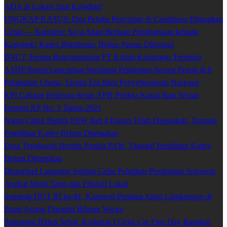
ADA di Lokasi Saat Kejadian!
UNGKAP KASUS: Dua Pelaku Pencurian di Candipuro Ditangkap
Cepat — Kapolres: Saya Akan Berikan Penghargaan kepada
Kapolsek! Kades Batuliman: Beliau Pantas Dihargai!
BNCT Terima Benchmarking PT Kaltim Kariangau Terminal
ASDP Resmi Luncurkan Sterilisasi Pelabuhan Secara Penuh di 6
Pelabuhan Utama, Tandai Era Baru Penyeberangan Nasional
KPI Cabang Belawan desak APH Periksa Kapal Ikan Sesuai
Permen KP No. 3 Tahun 2021
Nama Calon Panitia PAW dari 4 Dusun Telah Disepakati, Tanggal
Pemilihan Kades Belum Ditetapkan
Desa Tengkujuh Bentuk Panitia PAW, Tanggal Pemilihan Kades
Belum Ditetapkan
Disparbud Lampung Selatan Gelar Pelatihan Pembuatan Souvenir,
Angkat Motif Tapis dan Filosofi Lokal
Semarak HUT RI ke-81, Karnaval Perdana Antar Lingkungan di
Bumi Agung Dipadati Ribuan Warga
Semangat Hidup Sehat, Kodaeral I Gelar Car Free Day Rangkul