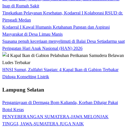
Inap di Rumah Sakit
Tingkatkan Pelayanan Kesehatan, Kodaeral I Kolaborasi RSUD dr.
Pirngadi Medan‎
Kodaeral I Kawal Humanis Ketahanan Pangan dan Aspirasi
Masyarakat di Desa Limau Manis
Suasana penuh keceriaan menyelimuti di Balai Desa Setiadarma saat
Peringatan Hari Anak Nasional (HAN) 2026
HNSI Sumut, Zulfahri Siagian: 4 Kapal Ikan di Gabion Terbakar
Diduga Konselting Listrik
Lampung Selatan
Penganiayaan di Dermaga Bom Kalianda, Korban Dihajar Pakai
Botol Keras
PENYEBERANGAN SUMATERA-JAWA MELONJAK
TINGGI, JAWA-SUMATERA JUGA NAIK