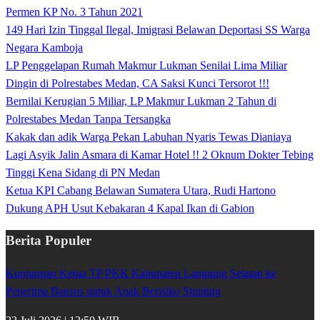
Permen KP No. 3 Tahun 2021
149 Hari Izin Tinggal Ilegal, Imigrasi Belawan Deportasi SS Warga
Negara Kamboja
LP Penggelapan Rumah Makmur Lukman Senilai Lima Miliar
Dingin di Polrestabes Medan, CA Saksi Kunci Tersorot !!!
Bernilai Kerugian 5 Miliar, LP Makmur Lukman 2 Tahun di
Polrestabes Medan Tanpa Tersangka
Kakak dan adik Warga Pekan Labuhan Nyaris Tewas Dianiaya
Lagi Asyik Jalin Asmara di Kamar Hotel !! 2 Oknum Dokter Tebing
Tinggi Kena Sidang di PN Medan
Ketua KPI Cabang Belawan Sumatera Utara, Rudi Hartono
Dukung APH Usut Kebakaran 4 Kapal Ikan di Gabion
Berita Populer
Kunjungan Ketua TP PKK Kabupaten Lampung Selatan ke
Penerima Bansos untuk Anak Berisiko Stunting