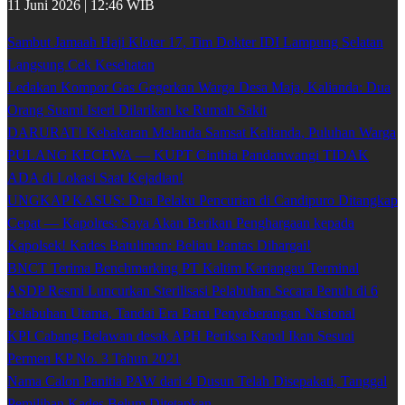
11 Juni 2026 | 12:46 WIB
Sambut Jamaah Haji Kloter 17, Tim Dokter IDI Lampung Selatan
Langsung Cek Kesehatan
Ledakan Kompor Gas Gegerkan Warga Desa Maja, Kalianda: Dua
Orang Suami Isteri Dilarikan ke Rumah Sakit
DARURAT! Kebakaran Melanda Samsat Kalianda, Puluhan Warga
PULANG KECEWA — KUPT Cinthia Pandanwangi TIDAK
ADA di Lokasi Saat Kejadian!
UNGKAP KASUS: Dua Pelaku Pencurian di Candipuro Ditangkap
Cepat — Kapolres: Saya Akan Berikan Penghargaan kepada
Kapolsek! Kades Batuliman: Beliau Pantas Dihargai!
BNCT Terima Benchmarking PT Kaltim Kariangau Terminal
ASDP Resmi Luncurkan Sterilisasi Pelabuhan Secara Penuh di 6
Pelabuhan Utama, Tandai Era Baru Penyeberangan Nasional
KPI Cabang Belawan desak APH Periksa Kapal Ikan Sesuai
Permen KP No. 3 Tahun 2021
Nama Calon Panitia PAW dari 4 Dusun Telah Disepakati, Tanggal
Pemilihan Kades Belum Ditetapkan