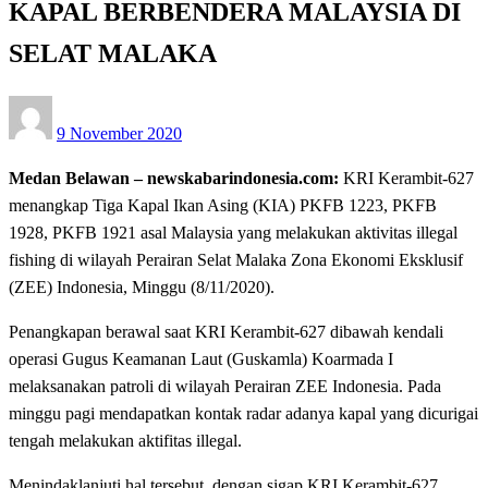
KAPAL BERBENDERA MALAYSIA DI
SELAT MALAKA
Posted
9 November 2020
on
Medan Belawan – newskabarindonesia.com:
KRI Kerambit-627
menangkap Tiga Kapal Ikan Asing (KIA) PKFB 1223, PKFB
1928, PKFB 1921 asal Malaysia yang melakukan aktivitas illegal
fishing di wilayah Perairan Selat Malaka Zona Ekonomi Eksklusif
(ZEE) Indonesia, Minggu (8/11/2020).
Penangkapan berawal saat KRI Kerambit-627 dibawah kendali
operasi Gugus Keamanan Laut (Guskamla) Koarmada I
melaksanakan patroli di wilayah Perairan ZEE Indonesia. Pada
minggu pagi mendapatkan kontak radar adanya kapal yang dicurigai
tengah melakukan aktifitas illegal.
Menindaklanjuti hal tersebut, dengan sigap KRI Kerambit-627