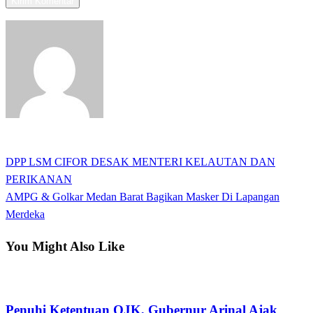
View all posts
Previous
DPP LSM CIFOR DESAK MENTERI KELAUTAN DAN
Navigasi
Post
PERIKANAN
pos
Next
AMPG & Golkar Medan Barat Bagikan Masker Di Lapangan
Post
Merdeka
You Might Also Like
Apakabar INDONESIA
Penuhi Ketentuan OJK, Gubernur Arinal Ajak