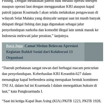
Fishing. Dengan melakukan patroli baik melalui operasi intelijen
maupun operasi laut dengan menggunakan KRI ataupun kapal
patroli jajaran Koarmada I akan selalu melakukan pengawasan di
wilayah Selat Malaka yang disinyalir sampai saat ini masih banyak
didapati illegal fishing dan juga digunakan sebagai jalur
penyelundupan narkoba dan komoditi illegal lain untuk masuk ke
Indonesia melewati jalur perairan,” lanjutnya.
Baca Juga
Camat Medan Belawan Apresiasi
Kegiatan Bahkti Sosial dari Kolaborasi 13
Organisasi
“Daerah perbatasan sangat rawan dari berbagai macam pencurian
dan penyelundupan. Keberhasilan KRI Kerambit-627 dalam
menangkap kapal berbendera asing merupakan bentuk komitmen
TNI AL dalam hal ini Koarmada I dalam menegakkan hukum di
laut,” kata Pangkoarmada I.
“Saat ini ketiga Kapal Ikan Asing (KIA) PKFB 1223, PKFB 1928,