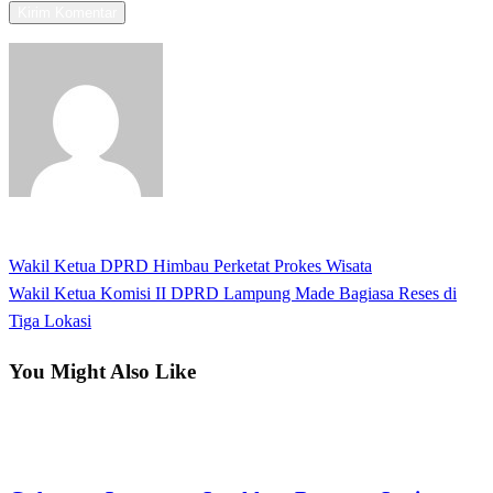
View all posts
Previous
Wakil Ketua DPRD Himbau Perketat Prokes Wisata
Navigasi
Post
Next
Wakil Ketua Komisi II DPRD Lampung Made Bagiasa Reses di
pos
Post
Tiga Lokasi
You Might Also Like
Bandar Lampung