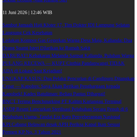
11 Juni 2026 | 12:46 WIB
Sambut Jamaah Haji Kloter 17, Tim Dokter IDI Lampung Selatan
Langsung Cek Kesehatan
Ledakan Kompor Gas Gegerkan Warga Desa Maja, Kalianda: Dua
Orang Suami Isteri Dilarikan ke Rumah Sakit
DARURAT! Kebakaran Melanda Samsat Kalianda, Puluhan Warga
PULANG KECEWA — KUPT Cinthia Pandanwangi TIDAK
ADA di Lokasi Saat Kejadian!
UNGKAP KASUS: Dua Pelaku Pencurian di Candipuro Ditangkap
Cepat — Kapolres: Saya Akan Berikan Penghargaan kepada
Kapolsek! Kades Batuliman: Beliau Pantas Dihargai!
BNCT Terima Benchmarking PT Kaltim Kariangau Terminal
ASDP Resmi Luncurkan Sterilisasi Pelabuhan Secara Penuh di 6
Pelabuhan Utama, Tandai Era Baru Penyeberangan Nasional
KPI Cabang Belawan desak APH Periksa Kapal Ikan Sesuai
Permen KP No. 3 Tahun 2021