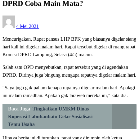
DPRD Coba Main Mata?
Posted
4 Mei 2021
on
Mencurigakan, Rapat pansus LHP BPK yang biasanya digelar siang
hari kali ini digelar malam hari. Rapat tersebut digelar di ruang rapat
Komisi DPRD Lampung, Selasa (4/5) malam.
Salah satu OPD menyebutkan, rapat tersebut yang di agendakan
DPRD. Dirinya juga bingung mengapa rapatnya digelar malam hari.
“Saya juga gak paham kenapa rapatnya digelar malam hari. Apalagi
ini malam ramadhan. Apakah gak taraweh mereka ini,” kata dia.
Baca Juga
Tingkatkan UMKM Dinas
Koperasi Labuhanbatu Gelar Sosialisasi
Temu Usaha
Hingga berita ini di turunkan, rapat yang dipimpin oleh ketua