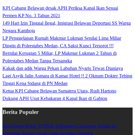
KPI Cabang Belawan desak APH Periksa Kapal Ikan Sesuai
Permen KP No. 3 Tahun 2021
149 Hari Izin Tinggal Ilegal, Imigrasi Belawan Deportasi SS Warga
Negara Kamboja
LP Penggelapan Rumah Makmur Lukman Senilai Lima Miliar
Dingin di Polrestabes Medan, CA Saksi Kunci Tersorot !!!
Bernilai Kerugian 5 Miliar, LP Makmur Lukman 2 Tahun di
Polrestabes Medan Tanpa Tersangka
Kakak dan adik Warga Pekan Labuhan Nyaris Tewas Dianiaya
Lagi Asyik Jalin Asmara di Kamar Hotel !! 2 Oknum Dokter Tebing
Tinggi Kena Sidang di PN Medan
Ketua KPI Cabang Belawan Sumatera Utara, Rudi Hartono
Dukung APH Usut Kebakaran 4 Kapal Ikan di Gabion
Berita Populer
Kunjungan Ketua TP PKK Kabupaten Lampung Selatan ke
Penerima Bansos untuk Anak Berisiko Stunting