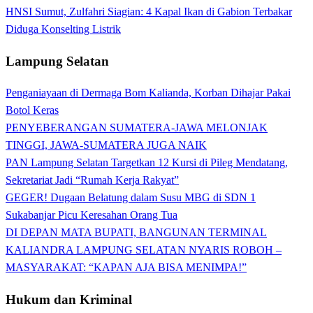
HNSI Sumut, Zulfahri Siagian: 4 Kapal Ikan di Gabion Terbakar
Diduga Konselting Listrik
Lampung Selatan
Penganiayaan di Dermaga Bom Kalianda, Korban Dihajar Pakai
Botol Keras
PENYEBERANGAN SUMATERA-JAWA MELONJAK
TINGGI, JAWA-SUMATERA JUGA NAIK
PAN Lampung Selatan Targetkan 12 Kursi di Pileg Mendatang,
Sekretariat Jadi “Rumah Kerja Rakyat”
GEGER! Dugaan Belatung dalam Susu MBG di SDN 1
Sukabanjar Picu Keresahan Orang Tua
DI DEPAN MATA BUPATI, BANGUNAN TERMINAL
KALIANDRA LAMPUNG SELATAN NYARIS ROBOH –
MASYARAKAT: “KAPAN AJA BISA MENIMPA!”
Hukum dan Kriminal