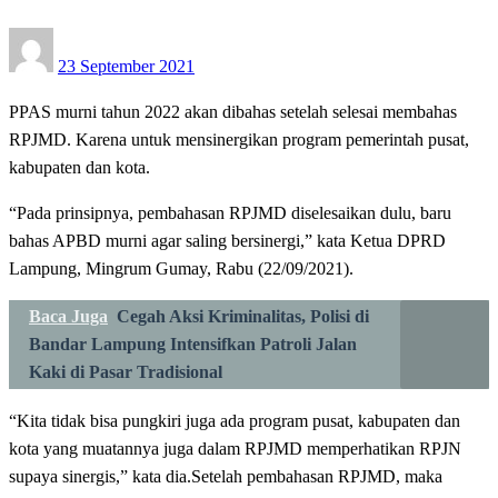
Posted
23 September 2021
on
PPAS murni tahun 2022 akan dibahas setelah selesai membahas
RPJMD. Karena untuk mensinergikan program pemerintah pusat,
kabupaten dan kota.
“Pada prinsipnya, pembahasan RPJMD diselesaikan dulu, baru
bahas APBD murni agar saling bersinergi,” kata Ketua DPRD
Lampung, Mingrum Gumay, Rabu (22/09/2021).
Baca Juga
Cegah Aksi Kriminalitas, Polisi di
Bandar Lampung Intensifkan Patroli Jalan
Kaki di Pasar Tradisional
“Kita tidak bisa pungkiri juga ada program pusat, kabupaten dan
kota yang muatannya juga dalam RPJMD memperhatikan RPJN
supaya sinergis,” kata dia.Setelah pembahasan RPJMD, maka