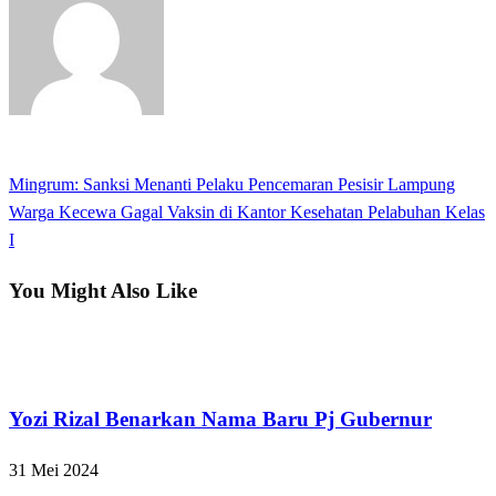
View all posts
Previous
Mingrum: Sanksi Menanti Pelaku Pencemaran Pesisir Lampung
Navigasi
Post
Next
Warga Kecewa Gagal Vaksin di Kantor Kesehatan Pelabuhan Kelas
pos
Post
I
You Might Also Like
Bandar Lampung
Yozi Rizal Benarkan Nama Baru Pj Gubernur
31 Mei 2024