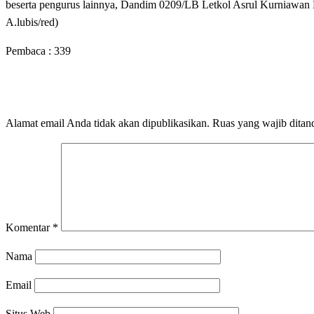
beserta pengurus lainnya, Dandim 0209/LB Letkol Asrul Kurniawan 
A.lubis/red)
Pembaca :
339
LEAVE A RESPONSE
Alamat email Anda tidak akan dipublikasikan.
Ruas yang wajib ditan
Komentar
*
Nama
Email
Situs Web