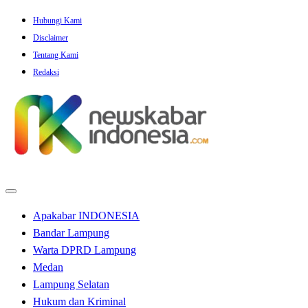
Skip
Hubungi Kami
to
Disclaimer
content
Tentang Kami
Redaksi
Apakabar INDONESIA
Bandar Lampung
Warta DPRD Lampung
Medan
Lampung Selatan
Hukum dan Kriminal