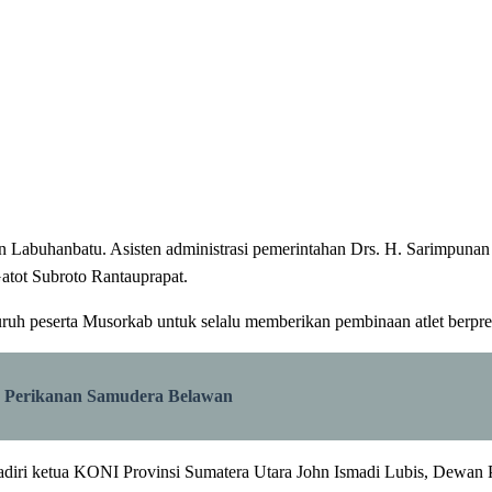
 Labuhanbatu. Asisten administrasi pemerintahan Drs. H. Sarimpuna
Gatot Subroto Rantauprapat.
ruh peserta Musorkab untuk selalu memberikan pembinaan atlet berpres
 Perikanan Samudera Belawan
ihadiri ketua KONI Provinsi Sumatera Utara John Ismadi Lubis, Dew