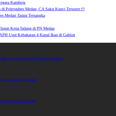
 Negara Kamboja
i Polrestabes Medan, CA Saksi Kunci Tersorot !!!
abes Medan Tanpa Tersangka
 Tinggi Kena Sidang di PN Medan
APH Usut Kebakaran 4 Kapal Ikan di Gabion
Bansos untuk Anak Berisiko Stunting
ari Lampung Selatan
YANGKARA KE-80