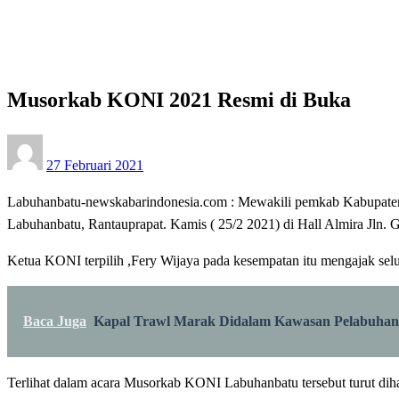
Musorkab KONI 2021 Resmi di Buka
Apakabar INDONESIA
Musorkab KONI 2021 Resmi di Buka
Posted
27 Februari 2021
on
Labuhanbatu-newskabarindonesia.com : Mewakili pemkab Kabupaten
Labuhanbatu, Rantauprapat. Kamis ( 25/2 2021) di Hall Almira Jln. 
Ketua KONI terpilih ,Fery Wijaya pada kesempatan itu mengajak selu
Baca Juga
Kapal Trawl Marak Didalam Kawasan Pelabuhan
Terlihat dalam acara Musorkab KONI Labuhanbatu tersebut turut d