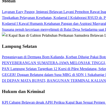
Medan
Layanan Eazy Paspor, Imigrasi Belawan Layani Pemohon Rawat Ina
Tingkatkan Pelayanan Kesehatan, Kodaeral I Kolaborasi RSUD dr. P
Kodaeral I Kawal Humanis Ketahanan Pangan dan Aspirasi Masyara
Suasana penuh keceriaan menyelimuti di Balai Desa Setiadarma saa
Lampung Selatan
Penganiayaan di Dermaga Bom Kalianda, Korban Dihajar Pakai Boto
PENYEBERANGAN SUMATERA-JAWA MELONJAK TINGGI,
PAN Lampung Selatan Targetkan 12 Kursi di Pileg Mendatang, Sekre
GEGER! Dugaan Belatung dalam Susu MBG di SDN 1 Sukabanjar P
DI DEPAN MATA BUPATI, BANGUNAN TERMINAL KALIAN
Hukum dan Kriminal
KPI Cabang Belawan desak APH Periksa Kapal Ikan Sesuai Permen