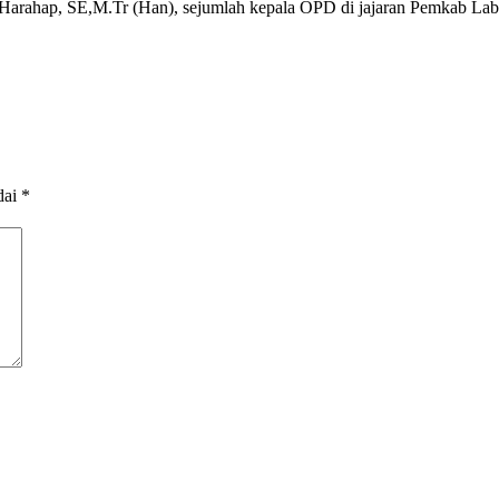
Harahap, SE,M.Tr (Han), sejumlah kepala OPD di jajaran Pemkab Labu
dai
*