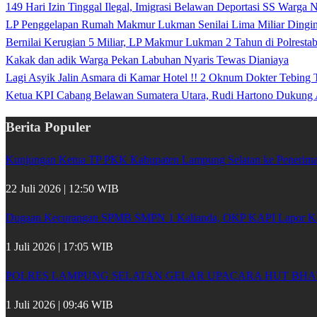
149 Hari Izin Tinggal Ilegal, Imigrasi Belawan Deportasi SS Warga
LP Penggelapan Rumah Makmur Lukman Senilai Lima Miliar Dingin d
Bernilai Kerugian 5 Miliar, LP Makmur Lukman 2 Tahun di Polrest
Kakak dan adik Warga Pekan Labuhan Nyaris Tewas Dianiaya
Lagi Asyik Jalin Asmara di Kamar Hotel !! 2 Oknum Dokter Tebing
Ketua KPI Cabang Belawan Sumatera Utara, Rudi Hartono Dukung 
Berita Populer
Kunjungan Ketua TP PKK Kabupaten Lampung Selatan ke Penerima 
22 Juli 2026 | 12:50 WIB
Dugaan Kecurangan SPMB SMPN 1 Kalianda, OKP KAPI Lapor Kej
1 Juli 2026 | 17:05 WIB
POLRES LAMPUNG SELATAN GELAR UPACARA HUT BHA
1 Juli 2026 | 09:46 WIB