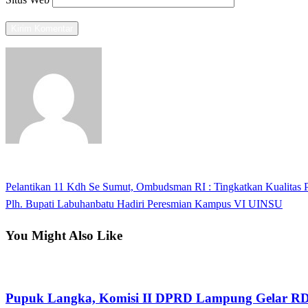
View all posts
Previous
Pelantikan 11 Kdh Se Sumut, Ombudsman RI : Tingkatkan Kualitas 
Navigasi
Post
Next
Plh. Bupati Labuhanbatu Hadiri Peresmian Kampus VI UINSU
pos
Post
You Might Also Like
Apakabar INDONESIA
Pupuk Langka, Komisi II DPRD Lampung Gelar R