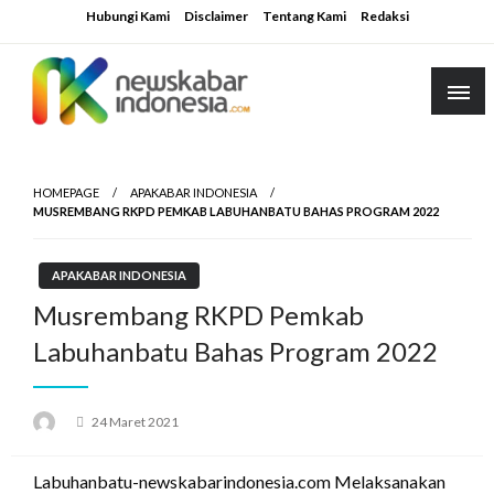
Skip
Hubungi Kami
Disclaimer
Tentang Kami
Redaksi
to
content
HOMEPAGE
APAKABAR INDONESIA
MUSREMBANG RKPD PEMKAB LABUHANBATU BAHAS PROGRAM 2022
APAKABAR INDONESIA
Musrembang RKPD Pemkab
Labuhanbatu Bahas Program 2022
Posted
24 Maret 2021
on
Labuhanbatu-newskabarindonesia.com Melaksanakan