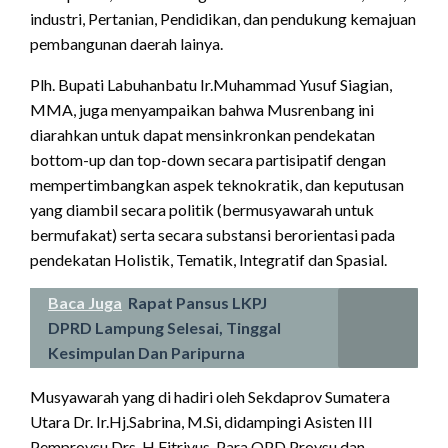
industri, Pertanian, Pendidikan, dan pendukung kemajuan
pembangunan daerah lainya.
Plh. Bupati Labuhanbatu Ir.Muhammad Yusuf Siagian,
MMA, juga menyampaikan bahwa Musrenbang ini
diarahkan untuk dapat mensinkronkan pendekatan
bottom-up dan top-down secara partisipatif dengan
mempertimbangkan aspek teknokratik, dan keputusan
yang diambil secara politik (bermusyawarah untuk
bermufakat) serta secara substansi berorientasi pada
pendekatan Holistik, Tematik, Integratif dan Spasial.
Baca Juga
Rapat Pansus LKPJ
DPRD Lampung Selesai, Tinggal
Kesimpulan Dan Paripurna
Musyawarah yang di hadiri oleh Sekdaprov Sumatera
Utara Dr. Ir.Hj.Sabrina, M.Si, didampingi Asisten III
Pemprovsu Drs. H.Fitriyus, Para OPD Provsu dan