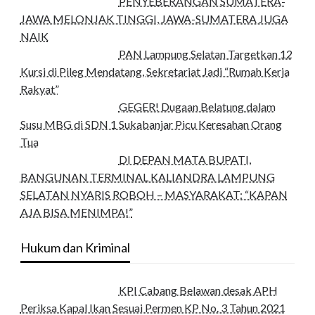
PENYEBERANGAN SUMATERA-
JAWA MELONJAK TINGGI, JAWA-SUMATERA JUGA
NAIK
PAN Lampung Selatan Targetkan 12
Kursi di Pileg Mendatang, Sekretariat Jadi “Rumah Kerja
Rakyat”
GEGER! Dugaan Belatung dalam
Susu MBG di SDN 1 Sukabanjar Picu Keresahan Orang
Tua
DI DEPAN MATA BUPATI,
BANGUNAN TERMINAL KALIANDRA LAMPUNG
SELATAN NYARIS ROBOH – MASYARAKAT: “KAPAN
AJA BISA MENIMPA!”
Hukum dan Kriminal
KPI Cabang Belawan desak APH
Periksa Kapal Ikan Sesuai Permen KP No. 3 Tahun 2021