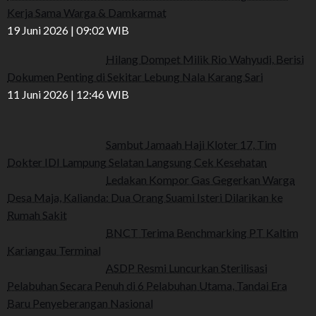
Kerja Sama Warga & Damkarmat
19 Juni 2026 | 09:02 WIB
Hilang Dompet Milik Rio Wahyudi, Berisi
Dokumen Penting di Sekitar Lebung Nala Karang Sari
11 Juni 2026 | 12:46 WIB
Sambut Jamaah Haji Kloter 17, Tim
Dokter IDI Lampung Selatan Langsung Cek Kesehatan
Ledakan Kompor Gas Gegerkan Warga
Desa Maja, Kalianda: Dua Orang Suami Isteri Dilarikan ke
Rumah Sakit
BNCT Terima Benchmarking PT Kaltim
Kariangau Terminal
ASDP Resmi Luncurkan Sterilisasi
Pelabuhan Secara Penuh di 6 Pelabuhan Utama, Tandai Era
Baru Penyeberangan Nasional