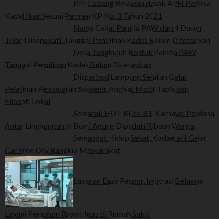
KPI Cabang Belawan desak APH Periksa
Kapal Ikan Sesuai Permen KP No. 3 Tahun 2021
Nama Calon Panitia PAW dari 4 Dusun
Telah Disepakati, Tanggal Pemilihan Kades Belum Ditetapkan
Desa Tengkujuh Bentuk Panitia PAW,
Tanggal Pemilihan Kades Belum Ditetapkan
Disparbud Lampung Selatan Gelar
Pelatihan Pembuatan Souvenir, Angkat Motif Tapis dan
Filosofi Lokal
Semarak HUT RI ke-81, Karnaval Perdana
Antar Lingkungan di Bumi Agung Dipadati Ribuan Warga
Semangat Hidup Sehat, Kodaeral I Gelar
Car Free Day Rangkul Masyarakat
Layanan Eazy Paspor, Imigrasi Belawan
Layani Pemohon Rawat Inap di Rumah Sakit