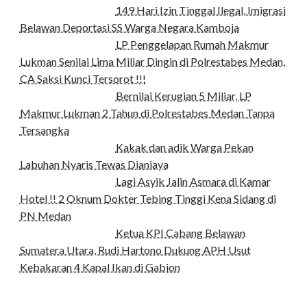
149 Hari Izin Tinggal Ilegal, Imigrasi
Belawan Deportasi SS Warga Negara Kamboja
LP Penggelapan Rumah Makmur
Lukman Senilai Lima Miliar Dingin di Polrestabes Medan,
CA Saksi Kunci Tersorot !!!
Bernilai Kerugian 5 Miliar, LP
Makmur Lukman 2 Tahun di Polrestabes Medan Tanpa
Tersangka
Kakak dan adik Warga Pekan
Labuhan Nyaris Tewas Dianiaya
Lagi Asyik Jalin Asmara di Kamar
Hotel !! 2 Oknum Dokter Tebing Tinggi Kena Sidang di
PN Medan
Ketua KPI Cabang Belawan
Sumatera Utara, Rudi Hartono Dukung APH Usut
Kebakaran 4 Kapal Ikan di Gabion