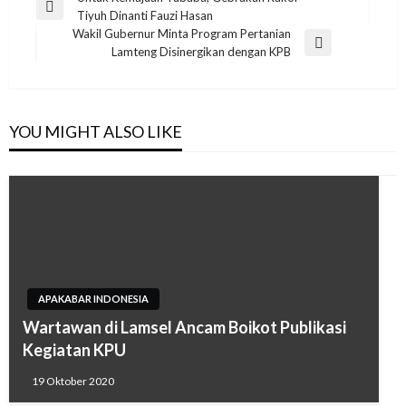
Navigasi
Previous
Tiyuh Dinanti Fauzi Hasan
pos
Post
Wakil Gubernur Minta Program Pertanian
Next
Lamteng Disinergikan dengan KPB
Post
YOU MIGHT ALSO LIKE
APAKABAR INDONESIA
Wartawan di Lamsel Ancam Boikot Publikasi
Kegiatan KPU
19 Oktober 2020