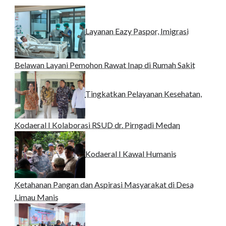
Layanan Eazy Paspor, Imigrasi
Belawan Layani Pemohon Rawat Inap di Rumah Sakit
Tingkatkan Pelayanan Kesehatan,
Kodaeral I Kolaborasi RSUD dr. Pirngadi Medan‎
Kodaeral I Kawal Humanis
Ketahanan Pangan dan Aspirasi Masyarakat di Desa
Limau Manis