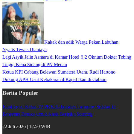
Kakak dan adik Warga Pekan Labuhan
Nyaris Tewas Dianiaya
Lagi Asyik Jalin Asmara di Kamar Hotel !! 2 Oknum Dokter Tebing
Tinggi Kena Sidang di PN Medan
Ketua KPI Cabang Belawan Sumatera Utara, Rudi Hartono
Dukung APH Usut Kebakaran 4 Kapal Ikan di Gabion
Berita Populer
Kunjungan Ketua TP PKK Kabupaten Lampung Selatan ke
Penerima Bansos untuk Anak Berisiko Stunting
22 Juli 2026 | 12:50 WIB