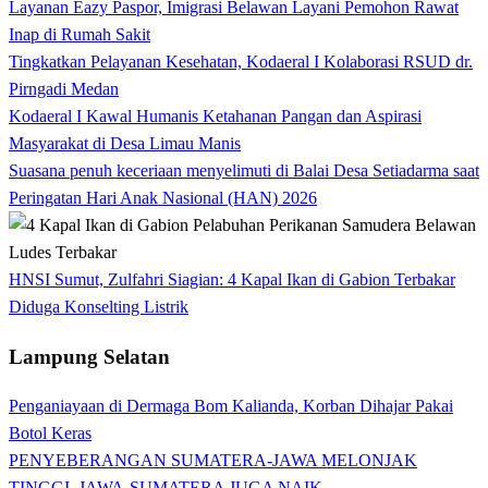
Layanan Eazy Paspor, Imigrasi Belawan Layani Pemohon Rawat
Inap di Rumah Sakit
Tingkatkan Pelayanan Kesehatan, Kodaeral I Kolaborasi RSUD dr.
Pirngadi Medan‎
Kodaeral I Kawal Humanis Ketahanan Pangan dan Aspirasi
Masyarakat di Desa Limau Manis
Suasana penuh keceriaan menyelimuti di Balai Desa Setiadarma saat
Peringatan Hari Anak Nasional (HAN) 2026
HNSI Sumut, Zulfahri Siagian: 4 Kapal Ikan di Gabion Terbakar
Diduga Konselting Listrik
Lampung Selatan
Penganiayaan di Dermaga Bom Kalianda, Korban Dihajar Pakai
Botol Keras
PENYEBERANGAN SUMATERA-JAWA MELONJAK
TINGGI, JAWA-SUMATERA JUGA NAIK