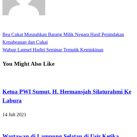
View all posts
Previous
Bea Cukai Musnahkan Barang Milik Negara Hasil Penindakan
Navigasi
Post
Kepabeanan dan Cukai
pos
Next
Wabup Lamsel Hadiri Seminar Tematik Kemiskinan
Post
You Might Also Like
Apakabar INDONESIA
Ketua PWI Sumut, H. Hermansjah Silaturahmi Ke
Labura
14 Juli 2021
Apakabar INDONESIA
Wartawan di Lampung Selatan di Usir Ketika