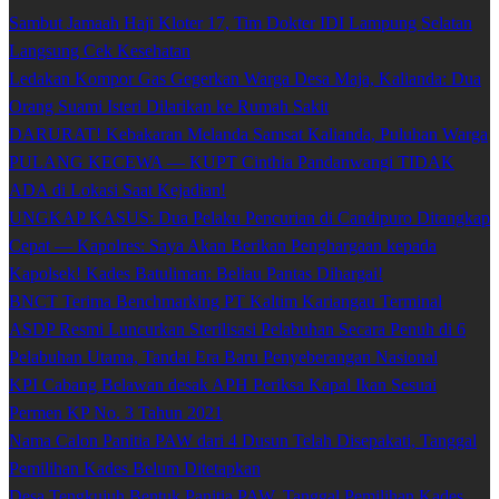
Sambut Jamaah Haji Kloter 17, Tim Dokter IDI Lampung Selatan
Langsung Cek Kesehatan
Ledakan Kompor Gas Gegerkan Warga Desa Maja, Kalianda: Dua
Orang Suami Isteri Dilarikan ke Rumah Sakit
DARURAT! Kebakaran Melanda Samsat Kalianda, Puluhan Warga
PULANG KECEWA — KUPT Cinthia Pandanwangi TIDAK
ADA di Lokasi Saat Kejadian!
UNGKAP KASUS: Dua Pelaku Pencurian di Candipuro Ditangkap
Cepat — Kapolres: Saya Akan Berikan Penghargaan kepada
Kapolsek! Kades Batuliman: Beliau Pantas Dihargai!
BNCT Terima Benchmarking PT Kaltim Kariangau Terminal
ASDP Resmi Luncurkan Sterilisasi Pelabuhan Secara Penuh di 6
Pelabuhan Utama, Tandai Era Baru Penyeberangan Nasional
KPI Cabang Belawan desak APH Periksa Kapal Ikan Sesuai
Permen KP No. 3 Tahun 2021
Nama Calon Panitia PAW dari 4 Dusun Telah Disepakati, Tanggal
Pemilihan Kades Belum Ditetapkan
Desa Tengkujuh Bentuk Panitia PAW, Tanggal Pemilihan Kades