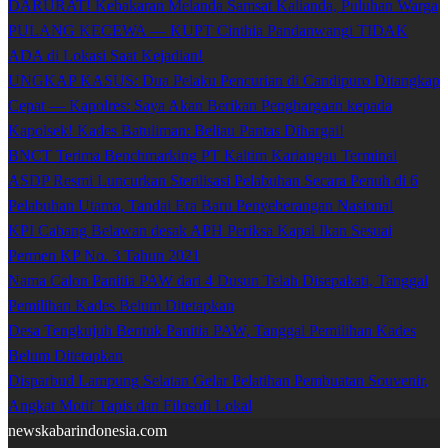
DARURAT! Kebakaran Melanda Samsat Kalianda, Puluhan Warga
PULANG KECEWA — KUPT Cinthia Pandanwangi TIDAK
ADA di Lokasi Saat Kejadian!
UNGKAP KASUS: Dua Pelaku Pencurian di Candipuro Ditangkap
Cepat — Kapolres: Saya Akan Berikan Penghargaan kepada
Kapolsek! Kades Batuliman: Beliau Pantas Dihargai!
BNCT Terima Benchmarking PT Kaltim Kariangau Terminal
ASDP Resmi Luncurkan Sterilisasi Pelabuhan Secara Penuh di 6
Pelabuhan Utama, Tandai Era Baru Penyeberangan Nasional
KPI Cabang Belawan desak APH Periksa Kapal Ikan Sesuai
Permen KP No. 3 Tahun 2021
Nama Calon Panitia PAW dari 4 Dusun Telah Disepakati, Tanggal
Pemilihan Kades Belum Ditetapkan
Desa Tengkujuh Bentuk Panitia PAW, Tanggal Pemilihan Kades
Belum Ditetapkan
Disparbud Lampung Selatan Gelar Pelatihan Pembuatan Souvenir,
Angkat Motif Tapis dan Filosofi Lokal
newskabarindonesia.com