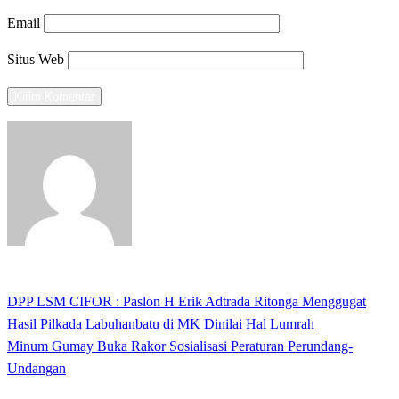
Email
Situs Web
View all posts
Previous
DPP LSM CIFOR : Paslon H Erik Adtrada Ritonga Menggugat
Navigasi
Post
Hasil Pilkada Labuhanbatu di MK Dinilai Hal Lumrah
pos
Next
Minum Gumay Buka Rakor Sosialisasi Peraturan Perundang-
Post
Undangan