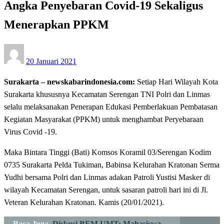
Angka Penyebaran Covid-19 Sekaligus
Menerapkan PPKM
Posted
20 Januari 2021
on
Surakarta – newskabarindonesia.com:
Setiap Hari Wilayah Kota
Surakarta khususnya Kecamatan Serengan TNI Polri dan Linmas
selalu melaksanakan Penerapan Edukasi Pemberlakuan Pembatasan
Kegiatan Masyarakat (PPKM) untuk menghambat Peryebaraan
Virus Covid -19.
Maka Bintara Tinggi (Bati) Komsos Koramil 03/Serengan Kodim
0735 Surakarta Pelda Tukiman, Babinsa Kelurahan Kratonan Serma
Yudhi bersama Polri dan Linmas adakan Patroli Yustisi Masker di
wilayah Kecamatan Serengan, untuk sasaran patroli hari ini di Jl.
Veteran Kelurahan Kratonan. Kamis (20/01/2021).
Baca Juga
Diskusi BEM UMT: Mahasiswa