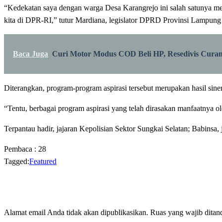
“Kedekatan saya dengan warga Desa Karangrejo ini salah satunya melal
kita di DPR-RI,” tutur Mardiana, legislator DPRD Provinsi Lampung 
Baca Juga
Curi Motor Modus COD Beli HP, Resedivis Cura
Diterangkan, program-program aspirasi tersebut merupakan hasil sinerg
“Tentu, berbagai program aspirasi yang telah dirasakan manfaatnya ol
Terpantau hadir, jajaran Kepolisian Sektor Sungkai Selatan; Babinsa,
Pembaca :
28
Tagged:
Featured
LEAVE A RESPONSE
Alamat email Anda tidak akan dipublikasikan.
Ruas yang wajib ditan