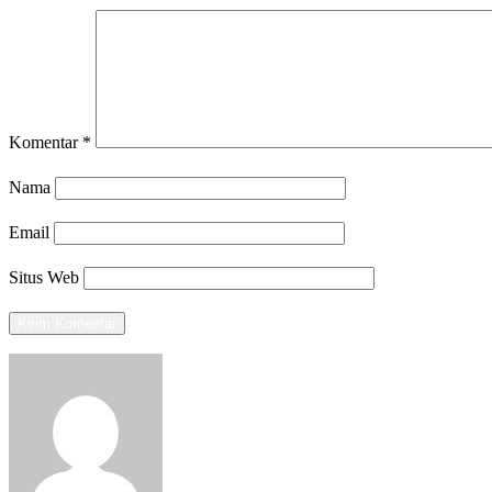
Komentar
*
Nama
Email
Situs Web