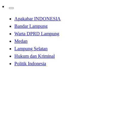
Apakabar INDONESIA
Bandar Lampung
Warta DPRD Lampung
Medan
Lampung Selatan
Hukum dan Kriminal
Politik Indonesia
Homepage
Bandar Lampung
“Pancasila adalah tonggak penting dalam persatuan dan ke
memiliki hubungan yang erat dengan warga setempat. “Kede
dan juga tidak terlepas dari keterwakilan Bapak Hi. Tama
program-program aspirasi tersebut merupakan hasil sinergi
masyarakat ini juga merupakan cerminan dari penerapan nil