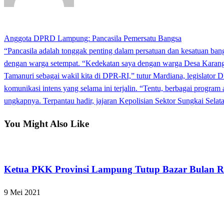
View all posts
Previous
Anggota DPRD Lampung: Pancasila Pemersatu Bangsa
Navigasi
Post
Next
“Pancasila adalah tonggak penting dalam persatuan dan kesatuan bang
pos
Post
dengan warga setempat. “Kedekatan saya dengan warga Desa Karangrejo 
Tamanuri sebagai wakil kita di DPR-RI,” tutur Mardiana, legislator 
komunikasi intens yang selama ini terjalin. “Tentu, berbagai program 
ungkapnya. Terpantau hadir, jajaran Kepolisian Sektor Sungkai Selat
You Might Also Like
Apakabar INDONESIA
Ketua PKK Provinsi Lampung Tutup Bazar Bulan
9 Mei 2021
Bandar Lampung