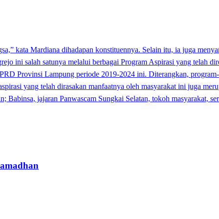
sa,” kata Mardiana dihadapan konstituennya. Selain itu, ia juga menya
ini salah satunya melalui berbagai Program Aspirasi yang telah direal
DPRD Provinsi Lampung periode 2019-2024 ini. Diterangkan, program-pr
aspirasi yang telah dirasakan manfaatnya oleh masyarakat ini juga meru
an; Babinsa, jajaran Panwascam Sungkai Selatan, tokoh masyarakat, ser
 Ramadhan