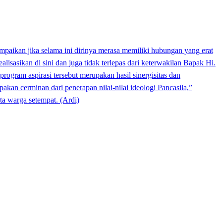
mpaikan jika selama ini dirinya merasa memiliki hubungan yang erat
isasikan di sini dan juga tidak terlepas dari keterwakilan Bapak Hi.
ogram aspirasi tersebut merupakan hasil sinergisitas dan
pakan cerminan dari penerapan nilai-nilai ideologi Pancasila,”
ta warga setempat. (Ardi)