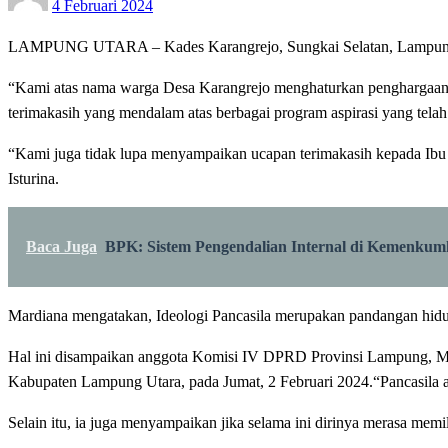
4 Februari 2024
on
LAMPUNG UTARA – Kades Karangrejo, Sungkai Selatan, Lampung Ut
“Kami atas nama warga Desa Karangrejo menghaturkan penghargaan yan
terimakasih yang mendalam atas berbagai program aspirasi yang telah 
“Kami juga tidak lupa menyampaikan ucapan terimakasih kepada Ibu M
Isturina.
Baca Juga
BPK: Sistem Pengendalian Internal di Kemenku
Mardiana mengatakan, Ideologi Pancasila merupakan pandangan hidup 
Hal ini disampaikan anggota Komisi IV DPRD Provinsi Lampung, Mard
Kabupaten Lampung Utara, pada Jumat, 2 Februari 2024.“Pancasila a
Selain itu, ia juga menyampaikan jika selama ini dirinya merasa mem