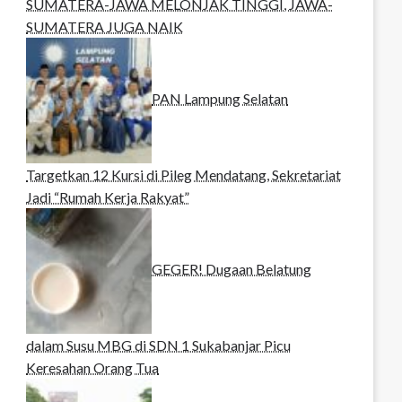
SUMATERA-JAWA MELONJAK TINGGI, JAWA-
SUMATERA JUGA NAIK
PAN Lampung Selatan
Targetkan 12 Kursi di Pileg Mendatang, Sekretariat
Jadi “Rumah Kerja Rakyat”
GEGER! Dugaan Belatung
dalam Susu MBG di SDN 1 Sukabanjar Picu
Keresahan Orang Tua