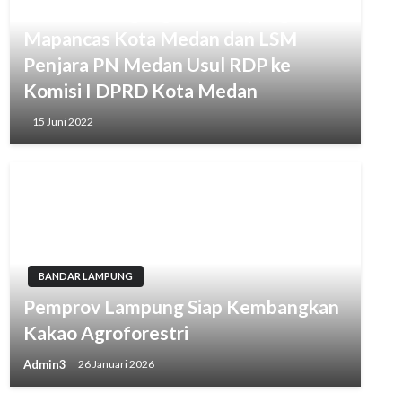
Polemik Pengangkatan Kepling,
Mapancas Kota Medan dan LSM
Penjara PN Medan Usul RDP ke
Komisi I DPRD Kota Medan
15 Juni 2022
BANDAR LAMPUNG
Pemprov Lampung Siap Kembangkan
Kakao Agroforestri
Admin3
26 Januari 2026