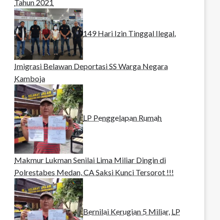
Tahun 2021
149 Hari Izin Tinggal Ilegal,
Imigrasi Belawan Deportasi SS Warga Negara
Kamboja
LP Penggelapan Rumah
Makmur Lukman Senilai Lima Miliar Dingin di
Polrestabes Medan, CA Saksi Kunci Tersorot !!!
Bernilai Kerugian 5 Miliar, LP