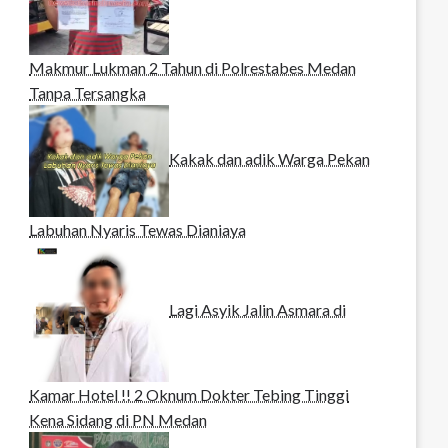
Makmur Lukman 2 Tahun di Polrestabes Medan
Tanpa Tersangka
Kakak dan adik Warga Pekan
Labuhan Nyaris Tewas Dianiaya
Lagi Asyik Jalin Asmara di
Kamar Hotel !! 2 Oknum Dokter Tebing Tinggi
Kena Sidang di PN Medan