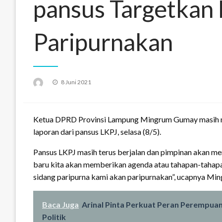
pansus Targetkan 
Paripurnakan
Posted
8 Juni 2021
on
Ketua DPRD Provinsi Lampung Mingrum Gumay masih m
laporan dari pansus LKPJ, selasa (8/5).
Pansus LKPJ masih terus berjalan dan pimpinan akan men
baru kita akan memberikan agenda atau tahapan-tahapan
sidang paripurna kami akan paripurnakan”, ucapnya Min
Baca Juga
Arinal Pinta Perkuat Peran Perempua
Politik