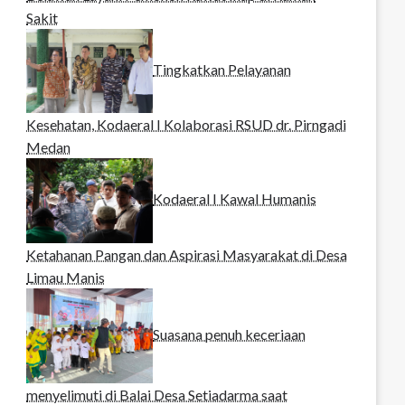
Sakit
Tingkatkan Pelayanan
Kesehatan, Kodaeral I Kolaborasi RSUD dr. Pirngadi
Medan‎
Kodaeral I Kawal Humanis
Ketahanan Pangan dan Aspirasi Masyarakat di Desa
Limau Manis
Suasana penuh keceriaan
menyelimuti di Balai Desa Setiadarma saat