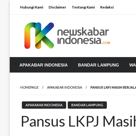
Skip
Hubungi Kami
Disclaimer
Tentang Kami
Redaksi
to
content
APAKABAR INDONESIA
BANDAR LAMPUNG
WA
HOMEPAGE
APAKABAR INDONESIA
PANSUS LKPJ MASIH BERJAL
APAKABAR INDONESIA
BANDAR LAMPUNG
Pansus LKPJ Masih