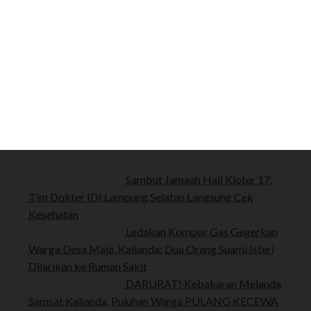
Sambut Jamaah Haji Kloter 17,
Tim Dokter IDI Lampung Selatan Langsung Cek
Kesehatan
Ledakan Kompor Gas Gegerkan
Warga Desa Maja, Kalianda: Dua Orang Suami Isteri
Dilarikan ke Rumah Sakit
DARURAT! Kebakaran Melanda
Samsat Kalianda, Puluhan Warga PULANG KECEWA