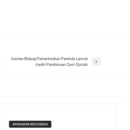
Asisten Bidang Pemerintahan Pemkab Lamsel
Next
Hadiri Pembinaan Qori-Qoriah
Post
APAKABAR INDONESIA