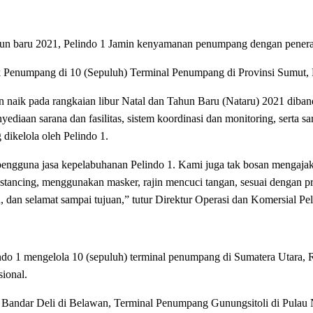
hun baru 2021, Pelindo 1 Jamin kenyamanan penumpang dengan penera
uk Penumpang di 10 (Sepuluh) Terminal Penumpang di Provinsi Sumut, 
aik pada rangkaian libur Natal dan Tahun Baru (Nataru) 2021 diband
nyediaan sarana dan fasilitas, sistem koordinasi dan monitoring, serta
dikelola oleh Pelindo 1.
ngguna jasa kepelabuhanan Pelindo 1. Kami juga tak bosan mengajak
distancing, menggunakan masker, rajin mencuci tangan, sesuai denga
dan selamat sampai tujuan,” tutur Direktur Operasi dan Komersial Pel
ndo 1 mengelola 10 (sepuluh) terminal penumpang di Sumatera Utara, R
ional.
Bandar Deli di Belawan, Terminal Penumpang Gunungsitoli di Pulau 