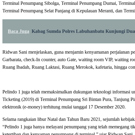
Terminal Penumpang Sibolga, Terminal Penumpang Dumai, Terminal
Terminal Penumpang Selat Panjang di Kepulauan Meranti, dan Term
Baca Juga
Kabag Sumda Polres Labuhanbatu Kunjungi Dua
Ridwan Sani menjelaskan, guna menjamin kenyamanan perjalanan penum
Garbarata, check-In counter, auto Gate, waiting room VIP, waiting ro
Ruang Ibadah, Ruang Laktasi, Ruang Merokok, kafetaria, hingga con
Pelindo 1 juga telah memaksimalkan dukungan teknologi informasi unt
Ticketing (2019) di Terminal Penumpang Sri Bintan Pura, Tanjung 
elektronik (e-money) terhitung mulai tanggal 17 Desember 2020.
Selama rangkaian libur Natal dan Tahun Baru 2021, sejumlah kebijaka
“Pelindo 1 juga hanya melayani penumpang yang telah memegang tike
ketertiban dan kenyaman penumpang di terminal,” ujar Ridwan Sani.