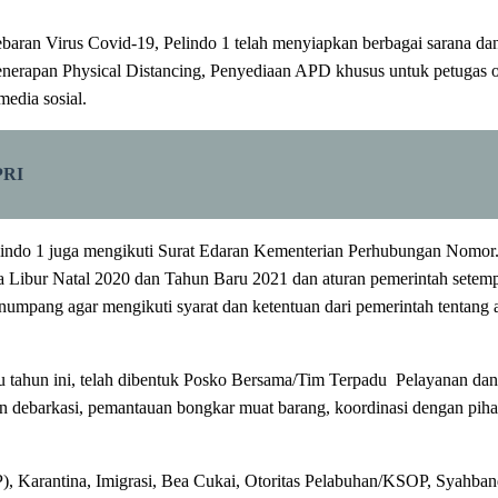
aran Virus Covid-19, Pelindo 1 telah menyiapkan berbagai sarana dan 
enerapan Physical Distancing, Penyediaan APD khusus untuk petugas op
media sosial.
PRI
Pelindo 1 juga mengikuti Surat Edaran Kementerian Perhubungan Nomo
Libur Natal 2020 dan Tahun Baru 2021 dan aturan pemerintah setempat
pang agar mengikuti syarat dan ketentuan dari pemerintah tentang at
 tahun ini, telah dibentuk Posko Bersama/Tim Terpadu Pelayanan dan
n debarkasi, pemantauan bongkar muat barang, koordinasi dengan pihak-
 Karantina, Imigrasi, Bea Cukai, Otoritas Pelabuhan/KSOP, Syahban