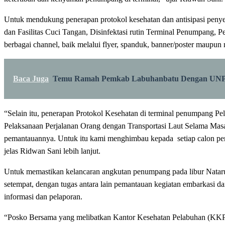
Untuk mendukung penerapan protokol kesehatan dan antisipasi penyeb
dan Fasilitas Cuci Tangan, Disinfektasi rutin Terminal Penumpang, P
berbagai channel, baik melalui flyer, spanduk, banner/poster maupun 
Baca Juga
Temu Ramah Pemkab Labuhanbatu Dengan UN
“Selain itu, penerapan Protokol Kesehatan di terminal penumpang 
Pelaksanaan Perjalanan Orang dengan Transportasi Laut Selama Masa 
pemantauannya. Untuk itu kami menghimbau kepada setiap calon penum
jelas Ridwan Sani lebih lanjut.
Untuk memastikan kelancaran angkutan penumpang pada libur Nataru
setempat, dengan tugas antara lain pemantauan kegiatan embarkasi da
informasi dan pelaporan.
“Posko Bersama yang melibatkan Kantor Kesehatan Pelabuhan (KKP),