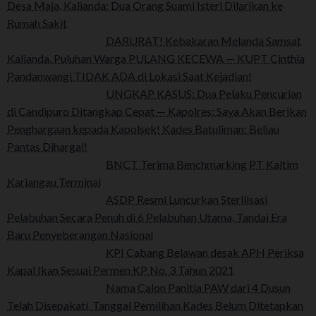
Desa Maja, Kalianda: Dua Orang Suami Isteri Dilarikan ke
Rumah Sakit
DARURAT! Kebakaran Melanda Samsat
Kalianda, Puluhan Warga PULANG KECEWA — KUPT Cinthia
Pandanwangi TIDAK ADA di Lokasi Saat Kejadian!
UNGKAP KASUS: Dua Pelaku Pencurian
di Candipuro Ditangkap Cepat — Kapolres: Saya Akan Berikan
Penghargaan kepada Kapolsek! Kades Batuliman: Beliau
Pantas Dihargai!
BNCT Terima Benchmarking PT Kaltim
Kariangau Terminal
ASDP Resmi Luncurkan Sterilisasi
Pelabuhan Secara Penuh di 6 Pelabuhan Utama, Tandai Era
Baru Penyeberangan Nasional
KPI Cabang Belawan desak APH Periksa
Kapal Ikan Sesuai Permen KP No. 3 Tahun 2021
Nama Calon Panitia PAW dari 4 Dusun
Telah Disepakati, Tanggal Pemilihan Kades Belum Ditetapkan