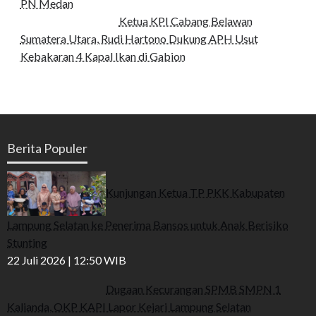
PN Medan
Ketua KPI Cabang Belawan
Sumatera Utara, Rudi Hartono Dukung APH Usut
Kebakaran 4 Kapal Ikan di Gabion
Berita Populer
Kunjungan Ketua TP PKK Kabupaten
Lampung Selatan ke Penerima Bansos untuk Anak Berisiko
Stunting
22 Juli 2026 | 12:50 WIB
Dugaan Kecurangan SPMB SMPN 1
Kalianda, OKP KAPI Lapor Kejari Lampung Selatan