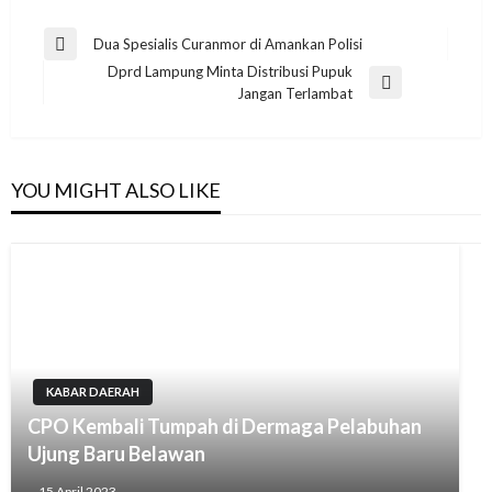
Navigasi
Dua Spesialis Curanmor di Amankan Polisi
Previous
pos
Dprd Lampung Minta Distribusi Pupuk
Post
Next
Jangan Terlambat
Post
YOU MIGHT ALSO LIKE
KABAR DAERAH
CPO Kembali Tumpah di Dermaga Pelabuhan
Ujung Baru Belawan
15 April 2023