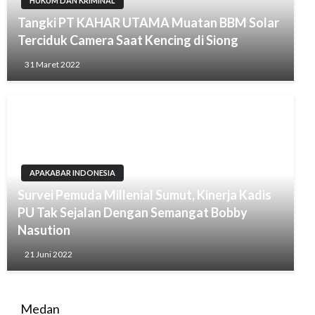
HUKUM DAN KRIMINAL
Tangki PT KAHAR UTAMA Muatan BBM Solar
Terciduk Camera Saat Kencing di Siong
31 Maret 2022
APAKABAR INDONESIA
Survei Pemuda Millenial Sumut, Kinerja Kadis
PU Tak Sejalan Dengan Semangat Bobby
Nasution
21 Juni 2022
Medan