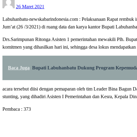
26 Maret 2021
on
Labuhanbatu-newskabarindonesia.com : Pelaksanaan Rapat rembuk i
Jum’at (26 /3/2021) di ruang data dan karya kantor Bupati Labuhanb
Drs.Sarimpunan Ritonga Asisten 1 pemerintahan mewakili Plh. Bup
komitmen yang dihasilkan hari ini, sehingga desa lokus mendapatk
Baca Juga
Bupati Labuhanbatu Dukung Program Kepemudaa
acara tersebut diisi dengan pemaparan oleh tim Leader Bina Bagun
stunting, yang dihadiri Asisten I Pemerintahan dan Kesra, Kepala D
Pembaca :
373
LEAVE A RESPONSE