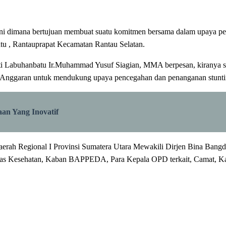
ni dimana bertujuan membuat suatu komitmen bersama dalam upaya pe
atu , Rantauprapat Kecamatan Rantau Selatan.
ati Labuhanbatu Ir.Muhammad Yusuf Siagian, MMA berpesan, kiranya
an Anggaran untuk mendukung upaya pencegahan dan penanganan stunti
n Yang Inovatif
 Daerah Regional I Provinsi Sumatera Utara Mewakili Dirjen Bina Ba
inas Kesehatan, Kaban BAPPEDA, Para Kepala OPD terkait, Camat, Kapu