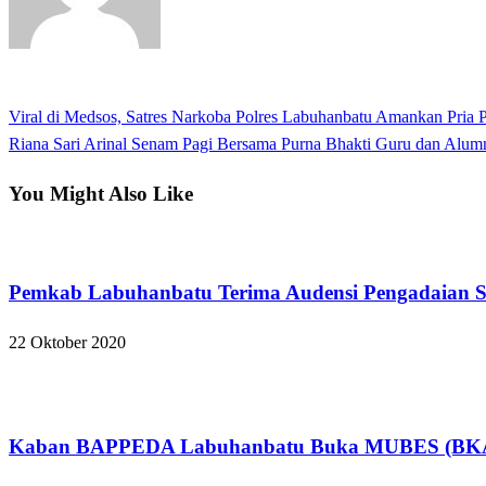
View all posts
Previous
Viral di Medsos, Satres Narkoba Polres Labuhanbatu Amankan Pria
Navigasi
Post
Next
Riana Sari Arinal Senam Pagi Bersama Purna Bhakti Guru dan Al
pos
Post
You Might Also Like
Apakabar INDONESIA
Pemkab Labuhanbatu Terima Audensi Pengadaian S
22 Oktober 2020
Apakabar INDONESIA
Kaban BAPPEDA Labuhanbatu Buka MUBES (BKAG