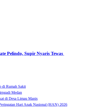
te Pelindo, Supir Nyaris Tewas
p di Rumah Sakit
irngadi Medan‎
kat di Desa Limau Manis
t Peringatan Hari Anak Nasional (HAN) 2026