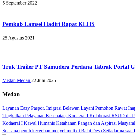
5 September 2022
Apakabar INDONESIA
Pemkab Lamsel Hadiri Rapat KLHS
25 Agustus 2021
Apakabar INDONESIA
Truk Trailer PT Samudera Perdana Tabrak Portal Ga
Medan Medan
22 Juni 2025
Medan
Layanan Eazy Paspor, Imigrasi Belawan Layani Pemohon Rawat Ina
Tingkatkan Pelayanan Kesehatan, Kodaeral I Kolaborasi RSUD dr. P
Kodaeral I Kawal Humanis Ketahanan Pangan dan Aspirasi Masyara
Suasana penuh keceriaan menyelimuti di Balai Desa Setiadarma saa