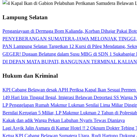
Lampung Selatan
Penganiayaan di Dermaga Bom Kalianda, Korban Dihajar Pakai Boto
PENYEBERANGAN SUMATERA-JAWA MELONJAK TINGGI,
PAN Lampung Selatan Targetkan 12 Kursi di Pileg Mendatang, Sekre
GEGER! Dugaan Belatung dalam Susu MBG di SDN 1 Sukabanjar P
DI DEPAN MATA BUPATI, BANGUNAN TERMINAL KALIAN
Hukum dan Kriminal
KPI Cabang Belawan desak APH Periksa Kapal Ikan Sesuai Permen
149 Hari Izin Tinggal Ilegal, Imigrasi Belawan Deportasi SS Warga
LP Penggelapan Rumah Makmur Lukman Senilai Lima Miliar Dingin d
Bernilai Kerugian 5 Miliar, LP Makmur Lukman 2 Tahun di Polrest
Kakak dan adik Warga Pekan Labuhan Nyaris Tewas Dianiaya
Lagi Asyik Jalin Asmara di Kamar Hotel !! 2 Oknum Dokter Tebing
Ketua KPI Cabang Belawan Sumatera Utara, Rudi Hartono Dukung 