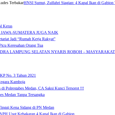
HNSI Sumut, Zulfahri Siagian: 4 Kapal Ikan di Gabion 
l Keras
 JAWA-SUMATERA JUGA NAIK
tariat Jadi “Rumah Kerja Rakyat”
icu Keresahan Orang Tua
DRA LAMPUNG SELATAN NYARIS ROBOH – MASYARAKAT: 
 KP No. 3 Tahun 2021
 Negara Kamboja
i Polrestabes Medan, CA Saksi Kunci Tersorot !!!
abes Medan Tanpa Tersangka
 Tinggi Kena Sidang di PN Medan
APH Usut Kebakaran 4 Kapal Ikan di Gabion