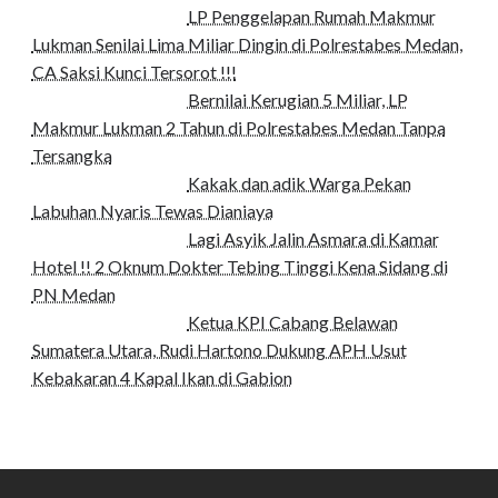
LP Penggelapan Rumah Makmur
Lukman Senilai Lima Miliar Dingin di Polrestabes Medan,
CA Saksi Kunci Tersorot !!!
Bernilai Kerugian 5 Miliar, LP
Makmur Lukman 2 Tahun di Polrestabes Medan Tanpa
Tersangka
Kakak dan adik Warga Pekan
Labuhan Nyaris Tewas Dianiaya
Lagi Asyik Jalin Asmara di Kamar
Hotel !! 2 Oknum Dokter Tebing Tinggi Kena Sidang di
PN Medan
Ketua KPI Cabang Belawan
Sumatera Utara, Rudi Hartono Dukung APH Usut
Kebakaran 4 Kapal Ikan di Gabion