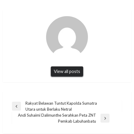
View all posts
Navigasi
Rakyat Belawan Tuntut Kapolda Sumatra
Previous
Utara untuk Berlaku Netral
pos
Post
Andi Suhaimi Dalimunthe Serahkan Peta ZNT
Next
Pemkab Labuhanbatu
Post