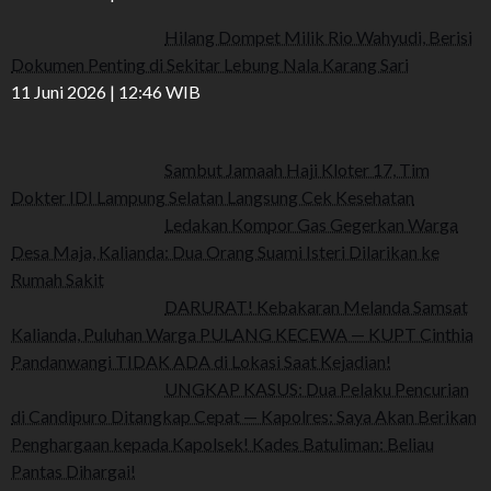
Hilang Dompet Milik Rio Wahyudi, Berisi
Dokumen Penting di Sekitar Lebung Nala Karang Sari
11 Juni 2026 | 12:46 WIB
Sambut Jamaah Haji Kloter 17, Tim
Dokter IDI Lampung Selatan Langsung Cek Kesehatan
Ledakan Kompor Gas Gegerkan Warga
Desa Maja, Kalianda: Dua Orang Suami Isteri Dilarikan ke
Rumah Sakit
DARURAT! Kebakaran Melanda Samsat
Kalianda, Puluhan Warga PULANG KECEWA — KUPT Cinthia
Pandanwangi TIDAK ADA di Lokasi Saat Kejadian!
UNGKAP KASUS: Dua Pelaku Pencurian
di Candipuro Ditangkap Cepat — Kapolres: Saya Akan Berikan
Penghargaan kepada Kapolsek! Kades Batuliman: Beliau
Pantas Dihargai!