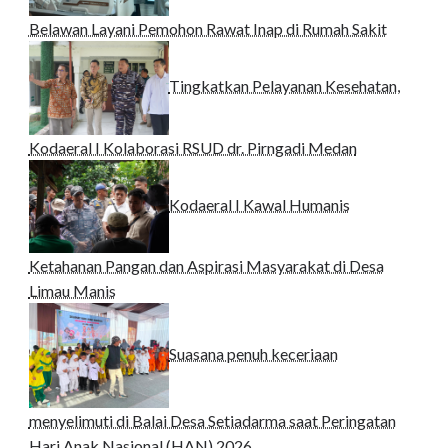
Belawan Layani Pemohon Rawat Inap di Rumah Sakit
Tingkatkan Pelayanan Kesehatan,
Kodaeral I Kolaborasi RSUD dr. Pirngadi Medan‎
Kodaeral I Kawal Humanis
Ketahanan Pangan dan Aspirasi Masyarakat di Desa
Limau Manis
Suasana penuh keceriaan
menyelimuti di Balai Desa Setiadarma saat Peringatan
Hari Anak Nasional (HAN) 2026