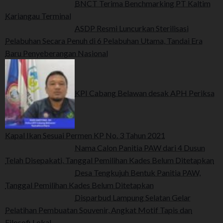
BNCT Terima Benchmarking PT Kaltim
Kariangau Terminal
ASDP Resmi Luncurkan Sterilisasi
Pelabuhan Secara Penuh di 6 Pelabuhan Utama, Tandai Era
Baru Penyeberangan Nasional
KPI Cabang Belawan desak APH Periksa
Kapal Ikan Sesuai Permen KP No. 3 Tahun 2021
Nama Calon Panitia PAW dari 4 Dusun
Telah Disepakati, Tanggal Pemilihan Kades Belum Ditetapkan
Desa Tengkujuh Bentuk Panitia PAW,
Tanggal Pemilihan Kades Belum Ditetapkan
Disparbud Lampung Selatan Gelar
Pelatihan Pembuatan Souvenir, Angkat Motif Tapis dan
Filosofi Lokal