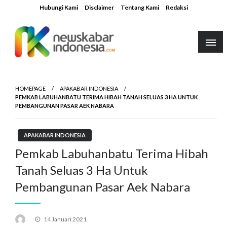
Skip
Hubungi Kami
Disclaimer
Tentang Kami
Redaksi
to
content
HOMEPAGE
APAKABAR INDONESIA
PEMKAB LABUHANBATU TERIMA HIBAH TANAH SELUAS 3 HA UNTUK
PEMBANGUNAN PASAR AEK NABARA
APAKABAR INDONESIA
Pemkab Labuhanbatu Terima Hibah
Tanah Seluas 3 Ha Untuk
Pembangunan Pasar Aek Nabara
Posted
14 Januari 2021