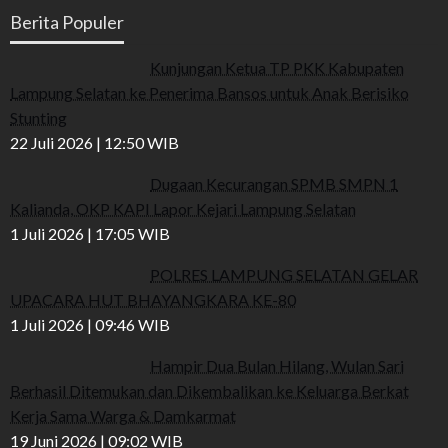
Berita Populer
Kunjungan Ketua TP PKK Kabupaten
Lampung Selatan ke Penerima Bansos untuk Anak Berisiko
Stunting
22 Juli 2026 | 12:50 WIB
Dugaan Kecurangan SPMB SMPN 1
Kalianda, OKP KAPI Lapor Kejari Lampung Selatan
1 Juli 2026 | 17:05 WIB
POLRES LAMPUNG SELATAN GELAR
UPACARA HUT BHAYANGKARA KE-80
1 Juli 2026 | 09:46 WIB
Hampir Dua Bulan Hilang, Wulan Sari
Berhasil Ditemukan dan Dikembalikan ke Keluarga Berkat
Kerja Sama Warga & Damkarmat
19 Juni 2026 | 09:02 WIB