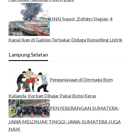
HNSI Sumut, Zulfahri Siagian: 4
Kapal Ikan di Gabion Terbakar Diduga Konselting Listrik
Lampung Selatan
Penganiayaan di Dermaga Bom
Kalianda, Korban Dihajar Pakai Botol Keras
PENYEBERANGAN SUMATERA-
JAWA MELONJAK TINGGI, JAWA-SUMATERA JUGA
NAIK