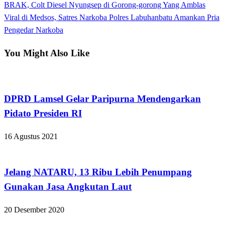
Previous
BRAK, Colt Diesel Nyungsep di Gorong-gorong Yang Amblas
Navigasi
Post
Next
Viral di Medsos, Satres Narkoba Polres Labuhanbatu Amankan Pria
pos
Post
Pengedar Narkoba
You Might Also Like
Apakabar INDONESIA
DPRD Lamsel Gelar Paripurna Mendengarkan
Pidato Presiden RI
16 Agustus 2021
Apakabar INDONESIA
Jelang NATARU, 13 Ribu Lebih Penumpang
Gunakan Jasa Angkutan Laut
20 Desember 2020
Apakabar INDONESIA