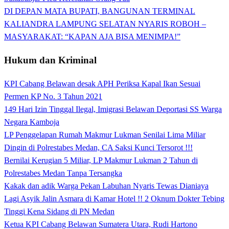
DI DEPAN MATA BUPATI, BANGUNAN TERMINAL
KALIANDRA LAMPUNG SELATAN NYARIS ROBOH –
MASYARAKAT: “KAPAN AJA BISA MENIMPA!”
Hukum dan Kriminal
KPI Cabang Belawan desak APH Periksa Kapal Ikan Sesuai
Permen KP No. 3 Tahun 2021
149 Hari Izin Tinggal Ilegal, Imigrasi Belawan Deportasi SS Warga
Negara Kamboja
LP Penggelapan Rumah Makmur Lukman Senilai Lima Miliar
Dingin di Polrestabes Medan, CA Saksi Kunci Tersorot !!!
Bernilai Kerugian 5 Miliar, LP Makmur Lukman 2 Tahun di
Polrestabes Medan Tanpa Tersangka
Kakak dan adik Warga Pekan Labuhan Nyaris Tewas Dianiaya
Lagi Asyik Jalin Asmara di Kamar Hotel !! 2 Oknum Dokter Tebing
Tinggi Kena Sidang di PN Medan
Ketua KPI Cabang Belawan Sumatera Utara, Rudi Hartono