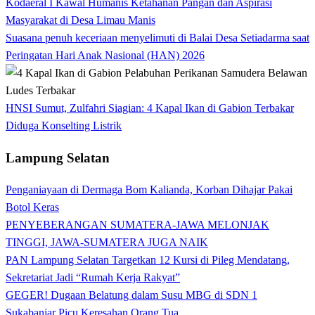
Kodaeral I Kawal Humanis Ketahanan Pangan dan Aspirasi
Masyarakat di Desa Limau Manis
Suasana penuh keceriaan menyelimuti di Balai Desa Setiadarma saat
Peringatan Hari Anak Nasional (HAN) 2026
HNSI Sumut, Zulfahri Siagian: 4 Kapal Ikan di Gabion Terbakar
Diduga Konselting Listrik
Lampung Selatan
Penganiayaan di Dermaga Bom Kalianda, Korban Dihajar Pakai
Botol Keras
PENYEBERANGAN SUMATERA-JAWA MELONJAK
TINGGI, JAWA-SUMATERA JUGA NAIK
PAN Lampung Selatan Targetkan 12 Kursi di Pileg Mendatang,
Sekretariat Jadi “Rumah Kerja Rakyat”
GEGER! Dugaan Belatung dalam Susu MBG di SDN 1
Sukabanjar Picu Keresahan Orang Tua