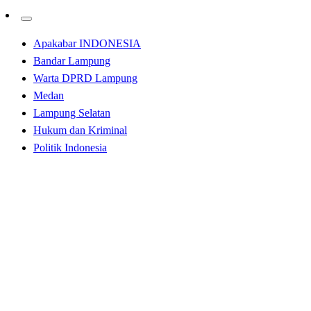
Apakabar INDONESIA
Bandar Lampung
Warta DPRD Lampung
Medan
Lampung Selatan
Hukum dan Kriminal
Politik Indonesia
Homepage
Bandar Lampung
Peringatan HKG Ke-50, Riana Sari Arinal Ajak Kader
PKK Tingkatkan Pengabdian Pada Masyarakat
Bandar Lampung