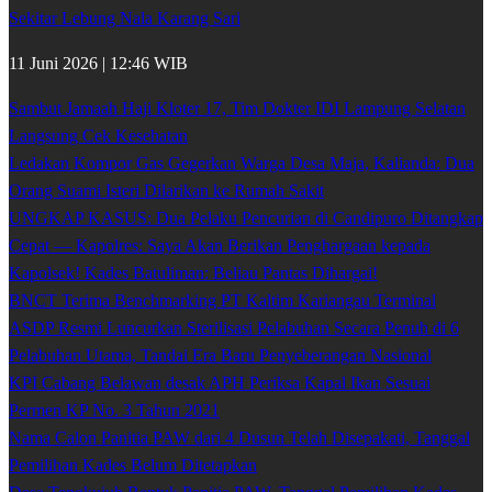
Sekitar Lebung Nala Karang Sari
11 Juni 2026 | 12:46 WIB
Sambut Jamaah Haji Kloter 17, Tim Dokter IDI Lampung Selatan
Langsung Cek Kesehatan
Ledakan Kompor Gas Gegerkan Warga Desa Maja, Kalianda: Dua
Orang Suami Isteri Dilarikan ke Rumah Sakit
UNGKAP KASUS: Dua Pelaku Pencurian di Candipuro Ditangkap
Cepat — Kapolres: Saya Akan Berikan Penghargaan kepada
Kapolsek! Kades Batuliman: Beliau Pantas Dihargai!
BNCT Terima Benchmarking PT Kaltim Kariangau Terminal
ASDP Resmi Luncurkan Sterilisasi Pelabuhan Secara Penuh di 6
Pelabuhan Utama, Tandai Era Baru Penyeberangan Nasional
KPI Cabang Belawan desak APH Periksa Kapal Ikan Sesuai
Permen KP No. 3 Tahun 2021
Nama Calon Panitia PAW dari 4 Dusun Telah Disepakati, Tanggal
Pemilihan Kades Belum Ditetapkan