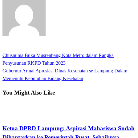
View all posts
Previous
Chusnunia Buka Musrenbang Kota Metro dalam Rangka
Navigasi
Post
Penyusunan RKPD Tahun 2023
pos
Next
Gubernur Arinal Apresiasi Dinas Kesehatan se Lampung Dalam
Post
Memenuhi Kebutuhan Bidang Kesehatan
You Might Also Like
Bandar Lampung
Ketua DPRD Lampung: Aspirasi Mahasiswa Sudah
Dihantarkan ke Pemerintah Pusat, Sebaiknya