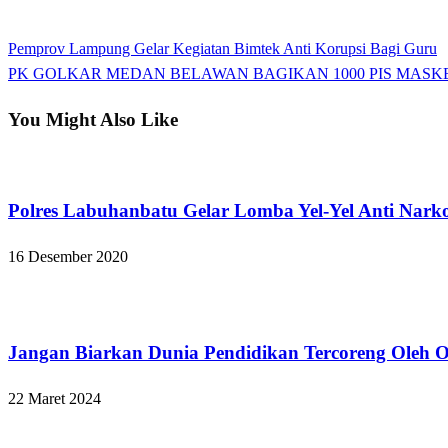
View all posts
Previous
Pemprov Lampung Gelar Kegiatan Bimtek Anti Korupsi Bagi Guru
Navigasi
Post
Next
PK GOLKAR MEDAN BELAWAN BAGIKAN 1000 PIS MAS
pos
Post
You Might Also Like
Apakabar INDONESIA
Polres Labuhanbatu Gelar Lomba Yel-Yel Anti Nark
16 Desember 2020
Apakabar INDONESIA
Jangan Biarkan Dunia Pendidikan Tercoreng Oleh 
22 Maret 2024