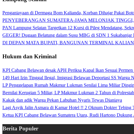
Penganiayaan di Dermaga Bom Kalianda, Korban Dihajar Pakai Boto
PENYEBERANGAN SUMATERA-JAWA MELONJAK TINGGI,
PAN Lampung Selatan Targetkan 12 Kursi di Pileg Mendatang, Sekre
GEGER! Dugaan Belatung dalam Susu MBG di SDN 1 Sukabanjar P
DI DEPAN MATA BUPATI, BANGUNAN TERMINAL KALIAN
Hukum dan Kriminal
KPI Cabang Belawan desak APH Periksa Kapal Ikan Sesuai Permen
149 Hari Izin Tinggal Ilegal, Imigrasi Belawan Deportasi SS Warga
LP Penggelapan Rumah Makmur Lukman Senilai Lima Miliar Dingin d
Bernilai Kerugian 5 Miliar, LP Makmur Lukman 2 Tahun di Polrest
Kakak dan adik Warga Pekan Labuhan Nyaris Tewas Dianiaya
Lagi Asyik Jalin Asmara di Kamar Hotel !! 2 Oknum Dokter Tebing
Ketua KPI Cabang Belawan Sumatera Utara, Rudi Hartono Dukung 
Berita Populer