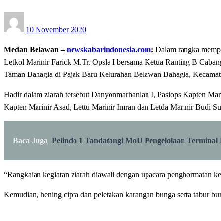
Posted
10 November 2020
on
M
edan Belawan –
newskabarindonesia.com
:
Dalam rangka memper
Letkol Marinir Farick M.Tr. Opsla I bersama Ketua Ranting B Caba
Taman Bahagia di Pajak Baru Kelurahan Belawan Bahagia, Kecamat
Hadir dalam ziarah tersebut Danyonmarhanlan I, Pasiops Kapten Ma
Kapten Marinir Asad, Lettu Marinir Imran dan Letda Marinir Budi S
Baca Juga
Pelindo 1 Tandatangi MoU Pengelolaan Termina
“Rangkaian kegiatan ziarah diawali dengan upacara penghormatan k
Kemudian, hening cipta dan peletakan karangan bunga serta tabur b