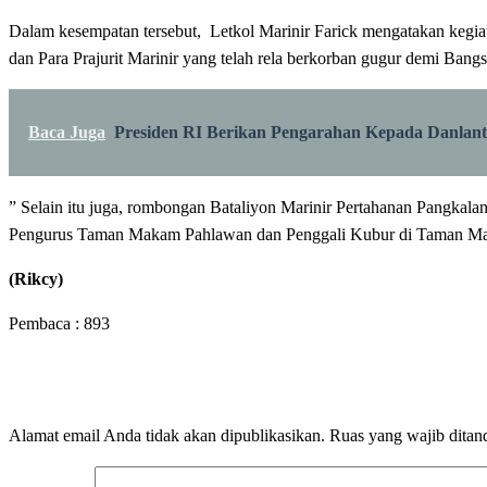
Dalam kesempatan tersebut, Letkol Marinir Farick mengatakan kegi
dan Para Prajurit Marinir yang telah rela berkorban gugur demi Bangsa
Baca Juga
Presiden RI Berikan Pengarahan Kepada Danlant
” Selain itu juga, rombongan Bataliyon Marinir Pertahanan Pangk
Pengurus Taman Makam Pahlawan dan Penggali Kubur di Taman Mak
(Rikcy)
Pembaca :
893
LEAVE A RESPONSE
Alamat email Anda tidak akan dipublikasikan.
Ruas yang wajib ditan