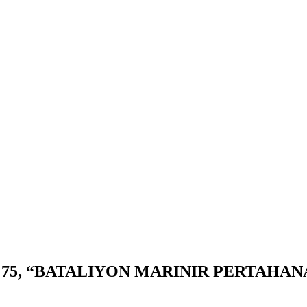
ALIYON MARINIR PERTAHANAN PANGKALAN (YONMARHA
 75, “BATALIYON MARINIR PERTAH