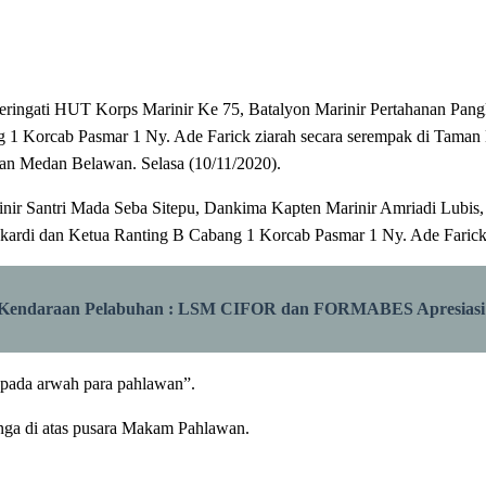
ingati HUT Korps Marinir Ke 75, Batalyon Marinir Pertahanan Pang
ng 1 Korcab Pasmar 1 Ny. Ade Farick ziarah secara serempak di Tam
an Medan Belawan. Selasa (10/11/2020).
rinir Santri Mada Seba Sitepu, Dankima Kapten Marinir Amriadi Lubi
ukardi dan Ketua Ranting B Cabang 1 Korcab Pasmar 1 Ny. Ade Farick
l Kendaraan Pelabuhan : LSM CIFOR dan FORMABES Apresiasi 
epada arwah para pahlawan”.
unga di atas pusara Makam Pahlawan.