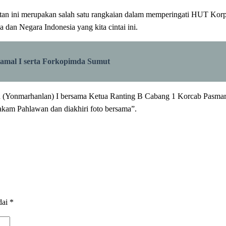
atan ini merupakan salah satu rangkaian dalam memperingati HUT Korp
 dan Negara Indonesia yang kita cintai ini.
amal I serta Forkopimda Sumut
alan (Yonmarhanlan) I bersama Ketua Ranting B Cabang 1 Korcab Pas
am Pahlawan dan diakhiri foto bersama”.
dai
*