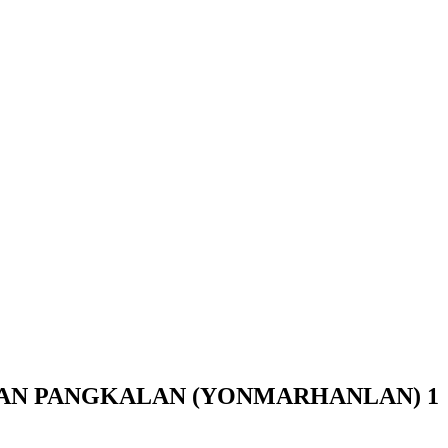
NLAN) 1 ZIARAH KE MAKAM PAHLAWAN”
ANAN PANGKALAN (YONMARHANLAN) 1