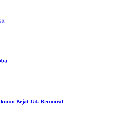
KER
oba
Oknum Bejat Tak Bermoral