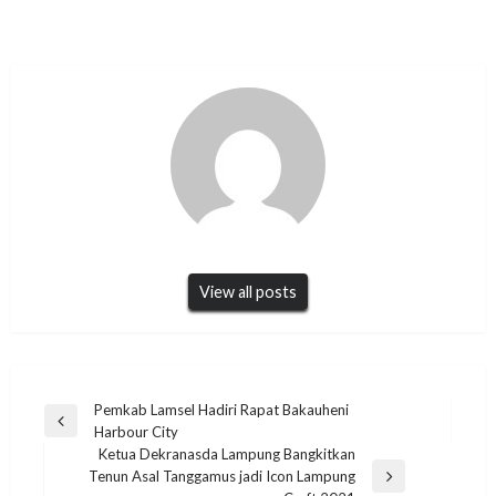
View all posts
Navigasi
Pemkab Lamsel Hadiri Rapat Bakauheni
Previous
Harbour City
pos
Post
Ketua Dekranasda Lampung Bangkitkan
Tenun Asal Tanggamus jadi Icon Lampung
Next