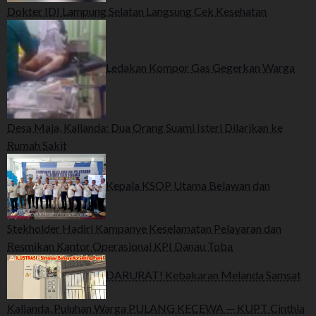
Dokter IDI Lampung Selatan Langsung Cek Kesehatan
Ledakan Kompor Gas Gegerkan Warga
Desa Maja, Kalianda: Dua Orang Suami Isteri Dilarikan ke
Rumah Sakit
Kepala KSOP Utama Belawan dan
Stekholder Hadiri Kampanye Keselamatan Pelayaran dan
Resmikan Kantor Operasional KPI Danau Toba
DARURAT! Kebakaran Melanda Samsat
Kalianda, Puluhan Warga PULANG KECEWA — KUPT Cinthia