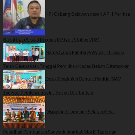
KPI Cabang Belawan desak APH Periksa
Kapal Ikan Sesuai Permen KP No. 3 Tahun 2021
Nama Calon Panitia PAW dari 4 Dusun
Telah Disepakati, Tanggal Pemilihan Kades Belum Ditetapkan
Desa Tengkujuh Bentuk Panitia PAW,
Tanggal Pemilihan Kades Belum Ditetapkan
Disparbud Lampung Selatan Gelar
Pelatihan Pembuatan Souvenir, Angkat Motif Tapis dan