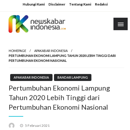
Skip
Hubungi Kami
Disclaimer
Tentang Kami
Redaksi
to
content
HOMEPAGE
APAKABAR INDONESIA
PERTUMBUHAN EKONOMI LAMPUNG TAHUN 2020 LEBIH TINGGI DARI
PERTUMBUHAN EKONOMI NASIONAL
APAKABAR INDONESIA
BANDAR LAMPUNG
Pertumbuhan Ekonomi Lampung
Tahun 2020 Lebih Tinggi dari
Pertumbuhan Ekonomi Nasional
Posted
5 Februari 2021