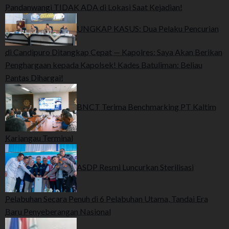
Pandanwangi TIDAK ADA di Lokasi Saat Kejadian!
UNGKAP KASUS: Dua Pelaku Pencurian
di Candipuro Ditangkap Cepat — Kapolres: Saya Akan Berikan
Penghargaan kepada Kapolsek! Kades Batuliman: Beliau
Pantas Dihargai!
BNCT Terima Benchmarking PT Kaltim
Kariangau Terminal
ASDP Resmi Luncurkan Sterilisasi
Pelabuhan Secara Penuh di 6 Pelabuhan Utama, Tandai Era
Baru Penyeberangan Nasional