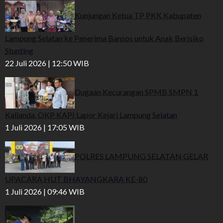
Kunjungan Ketua TP PKK Kabupaten
Lampung Selatan ke Penerima Bansos untuk Anak Berisiko
Stunting
22 Juli 2026 | 12:50 WIB
Dugaan Kecurangan SPMB SMPN 1
Kalianda, OKP KAPI Lapor Kejari Lampung Selatan
1 Juli 2026 | 17:05 WIB
POLRES LAMPUNG SELATAN GELAR
UPACARA HUT BHAYANGKARA KE-80
1 Juli 2026 | 09:46 WIB