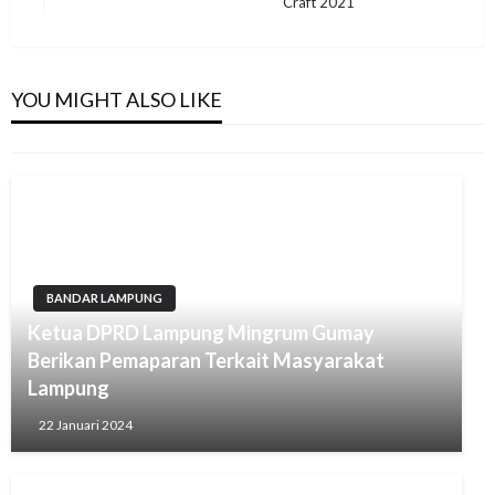
Craft 2021
Post
BANDAR LAMPUNG
DPRD Lampung Bakal Panggil Pihak Poltekkes
Tanjungkarang, Ini Masalahnya
YOU MIGHT ALSO LIKE
10 Juni 2024
BANDAR LAMPUNG
Ketua DPRD Lampung Mingrum Gumay
Berikan Pemaparan Terkait Masyarakat
Lampung
22 Januari 2024