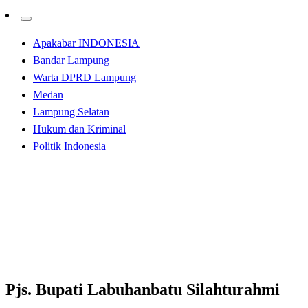
Apakabar INDONESIA
Bandar Lampung
Warta DPRD Lampung
Medan
Lampung Selatan
Hukum dan Kriminal
Politik Indonesia
Homepage
Apakabar INDONESIA
Pjs. Bupati Labuhanbatu Silahturahmi Dengan Dandim
0209/LB
Apakabar INDONESIA
Bandar Lampung
Pjs. Bupati Labuhanbatu Silahturahmi