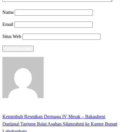
Nama
Email
Situs Web
View all posts
Previous
Kemenhub Resmikan Dermaga IV Merak – Bakauheni
Navigasi
Post
Next
Danlanal Tanjung Balai Asahan Silaturahmi ke Kantor Bupati
pos
Post
Labuhanbatu