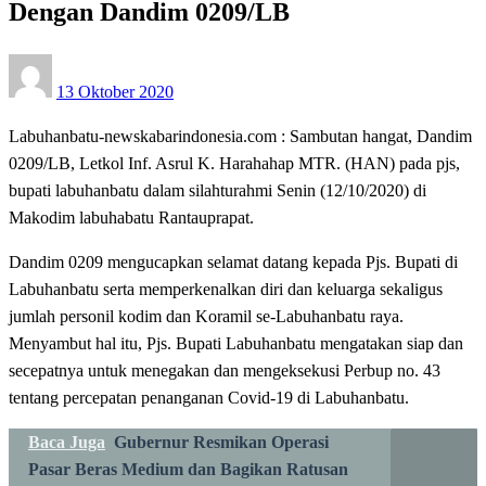
Dengan Dandim 0209/LB
Posted
13 Oktober 2020
on
Labuhanbatu-newskabarindonesia.com : Sambutan hangat, Dandim
0209/LB, Letkol Inf. Asrul K. Harahahap MTR. (HAN) pada pjs,
bupati labuhanbatu dalam silahturahmi Senin (12/10/2020) di
Makodim labuhabatu Rantauprapat.
Dandim 0209 mengucapkan selamat datang kepada Pjs. Bupati di
Labuhanbatu serta memperkenalkan diri dan keluarga sekaligus
jumlah personil kodim dan Koramil se-Labuhanbatu raya.
Menyambut hal itu, Pjs. Bupati Labuhanbatu mengatakan siap dan
secepatnya untuk menegakan dan mengeksekusi Perbup no. 43
tentang percepatan penanganan Covid-19 di Labuhanbatu.
Baca Juga
Gubernur Resmikan Operasi
Pasar Beras Medium dan Bagikan Ratusan